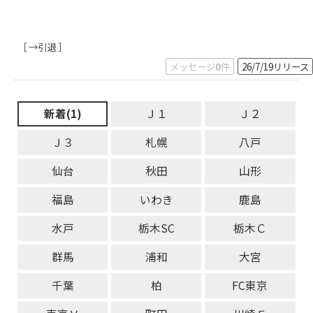
［ →引退 ］
メッセージ
0
件
26/7/19
リリース
新着(1)
Ｊ１
Ｊ２
Ｊ３
札幌
八戸
仙台
秋田
山形
福島
いわき
鹿島
水戸
栃木SC
栃木Ｃ
群馬
浦和
大宮
千葉
柏
FC東京