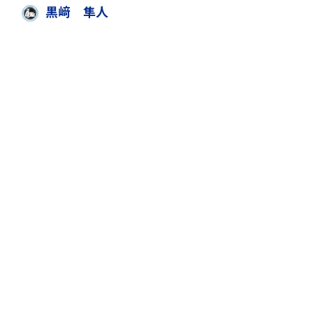
k
黒﨑 隼人