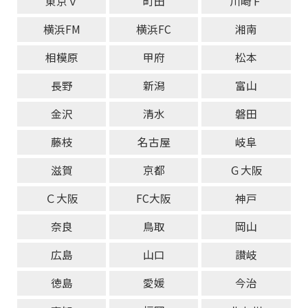
東京Ｖ
町田
川崎Ｆ
横浜FM
横浜FC
湘南
相模原
甲府
松本
長野
新潟
富山
金沢
清水
磐田
藤枝
名古屋
岐阜
滋賀
京都
Ｇ大阪
Ｃ大阪
FC大阪
神戸
奈良
鳥取
岡山
広島
山口
讃岐
徳島
愛媛
今治