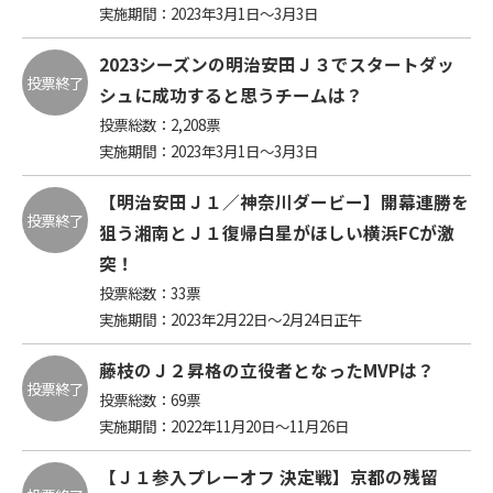
実施期間：2023年3月1日～3月3日
2023シーズンの明治安田Ｊ３でスタートダッ
投票終了
シュに成功すると思うチームは？
投票総数：
2,208
票
実施期間：2023年3月1日～3月3日
【明治安田Ｊ１／神奈川ダービー】開幕連勝を
投票終了
狙う湘南とＪ１復帰白星がほしい横浜FCが激
突！
投票総数：
33
票
実施期間：2023年2月22日～2月24日正午
藤枝のＪ２昇格の立役者となったMVPは？
投票終了
投票総数：
69
票
実施期間：2022年11月20日～11月26日
【Ｊ１参入プレーオフ 決定戦】京都の残留