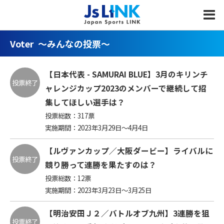
MENU
Voter
～みんなの投票～
【日本代表 - SAMURAI BLUE】3月のキリンチ
投票終了
ャレンジカップ2023のメンバーで継続して招
集してほしい選手は？
投票総数：
317
票
実施期間：2023年3月29日～4月4日
【ルヴァンカップ／大阪ダービー】ライバルに
投票終了
競り勝って連勝を果たすのは？
投票総数：
12
票
実施期間：2023年3月23日～3月25日
【明治安田Ｊ２／バトルオブ九州】3連勝を狙
投票終了