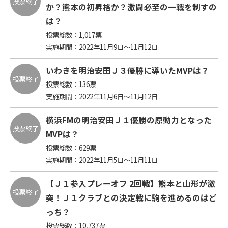
投票終了
か？熊本の初昇格か？激闘必至の一戦を制すの
は？
投票総数：
1,017
票
実施期間：2022年11月9日～11月12日
いわきを明治安田Ｊ３優勝に導いたMVPは？
投票終了
投票総数：
136
票
実施期間：2022年11月6日～11月12日
横浜FMの明治安田Ｊ１優勝の原動力となった
投票終了
MVPは？
投票総数：
629
票
実施期間：2022年11月5日～11月11日
【Ｊ１参入プレーオフ 2回戦】熊本と山形が激
投票終了
突！Ｊ１クラブとの決定戦に駒を進めるのはど
っち？
投票総数：
10,737
票