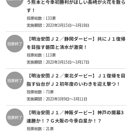
う熊本と今季初勝利がほしい長崎が火花を散ら
す！
投票総数：
133
票
実施期間：2023年3月15日～3月18日
【明治安田Ｊ２／静岡ダービー】共にＪ１復帰
投票終了
を目指す磐田と清水が激突！
投票総数：
113
票
実施期間：2023年3月15日～3月17日
【明治安田Ｊ２／東北ダービー】Ｊ１復帰を目
投票終了
指す仙台がＪ２初年度のいわきを迎え撃つ！
投票総数：
73
票
実施期間：2023年3月9日～3月11日
【明治安田Ｊ１／神阪ダービー】神戸の開幕3
投票終了
連勝か！？Ｇ大阪の今季白星か！？
投票総数：
21
票