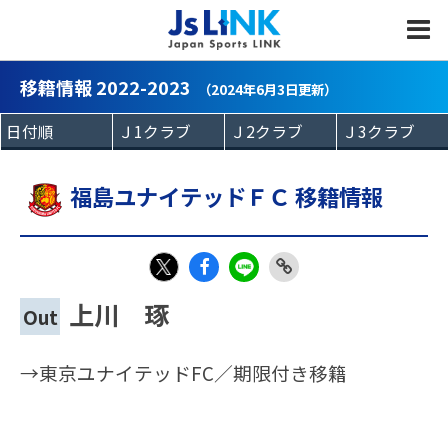
MENU
移籍情報 2022-2023
（2024年6月3日更新）
福島ユナイテッドＦＣ 移籍情報
Fac
LIN
Link
X
上川 琢
Out
eb
E
Copy
oo
→東京ユナイテッドFC／期限付き移籍
k