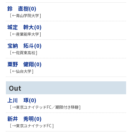
鈴 直樹(0)
［ ←青山学院大学 ]
城定 幹大(0)
［ ←産業能率大学 ]
宝納 拓斗(0)
［ ←佐賀東高校 ]
粟野 健翔(0)
［ ←仙台大学 ]
Out
上川 琢(0)
［ →東京ユナイテッドFC／期限付き移籍 ]
新井 秀明(0)
［ →東京ユナイテッドFC ]