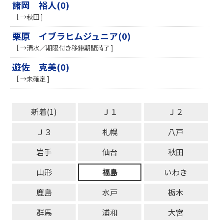
諸岡 裕人(0)
［ →秋田 ]
栗原 イブラヒムジュニア(0)
［ →清水／期限付き移籍期間満了 ]
遊佐 克美(0)
［ →未確定 ]
新着(1)
Ｊ１
Ｊ２
Ｊ３
札幌
八戸
岩手
仙台
秋田
山形
福島
いわき
鹿島
水戸
栃木
群馬
浦和
大宮