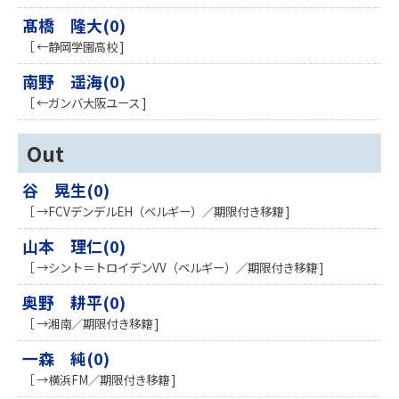
髙橋 隆大(0)
［ ←静岡学園高校 ]
南野 遥海(0)
［ ←ガンバ大阪ユース ]
Out
谷 晃生(0)
［ →FCVデンデルEH（ベルギー）／期限付き移籍 ]
山本 理仁(0)
［ →シント＝トロイデンVV（ベルギー）／期限付き移籍 ]
奥野 耕平(0)
［ →湘南／期限付き移籍 ]
一森 純(0)
［ →横浜FM／期限付き移籍 ]