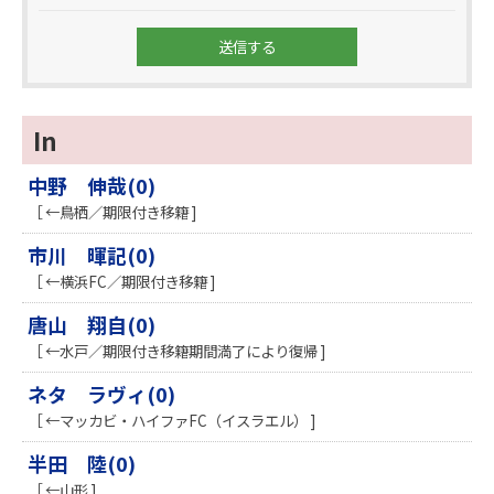
In
中野 伸哉(0)
［ ←鳥栖／期限付き移籍 ]
市川 暉記(0)
［ ←横浜FC／期限付き移籍 ]
唐山 翔自(0)
［ ←水戸／期限付き移籍期間満了により復帰 ]
ネタ ラヴィ(0)
［ ←マッカビ・ハイファFC（イスラエル） ]
半田 陸(0)
［ ←山形 ]