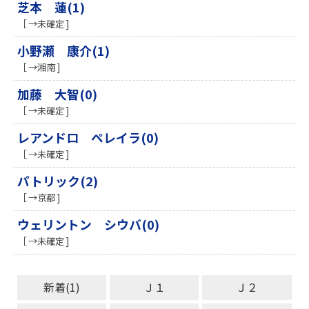
芝本 蓮(1)
［ →未確定 ]
小野瀬 康介(1)
［ →湘南 ]
加藤 大智(0)
［ →未確定 ]
レアンドロ ペレイラ(0)
［ →未確定 ]
パトリック(2)
［ →京都 ]
ウェリントン シウバ(0)
［ →未確定 ]
新着(1)
Ｊ１
Ｊ２