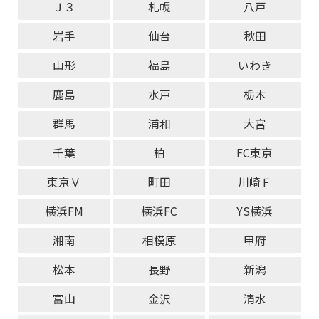
Ｊ３
札幌
八戸
岩手
仙台
秋田
山形
福島
いわき
鹿島
水戸
栃木
群馬
浦和
大宮
千葉
柏
FC東京
東京Ｖ
町田
川崎Ｆ
横浜FM
横浜FC
YS横浜
湘南
相模原
甲府
松本
長野
新潟
富山
金沢
清水