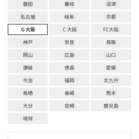
磐田
藤枝
沼津
名古屋
岐阜
京都
Ｇ大阪
Ｃ大阪
FC大阪
神戸
奈良
鳥取
岡山
広島
山口
讃岐
徳島
愛媛
今治
福岡
北九州
鳥栖
長崎
熊本
大分
宮崎
鹿児島
琉球