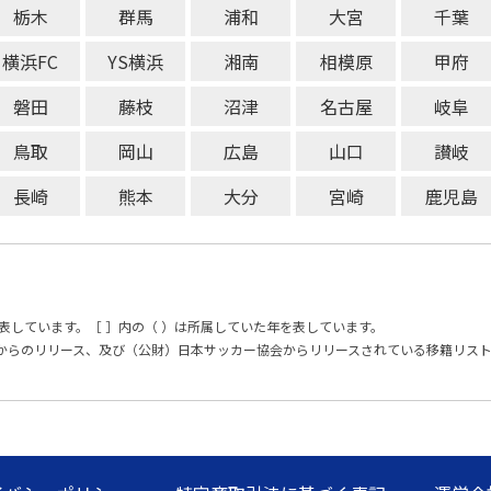
栃木
群馬
浦和
大宮
千葉
横浜FC
YS横浜
湘南
相模原
甲府
磐田
藤枝
沼津
名古屋
岐阜
鳥取
岡山
広島
山口
讃岐
長崎
熊本
大分
宮崎
鹿児島
表しています。［ ］内の（ ）は所属していた年を表しています。
からのリリース、及び（公財）日本サッカー協会からリリースされている移籍リス