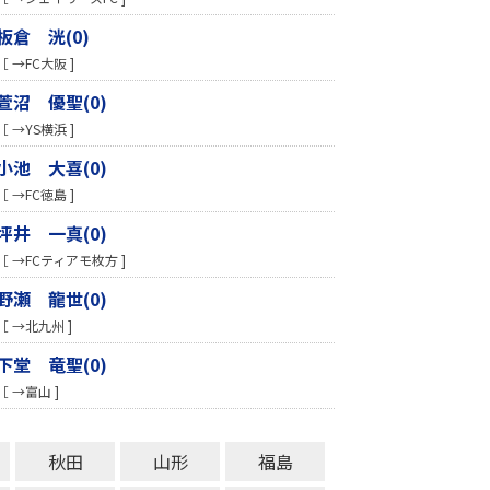
板倉 洸(0)
［ →FC大阪 ]
萱沼 優聖(0)
［ →YS横浜 ]
小池 大喜(0)
［ →FC徳島 ]
坪井 一真(0)
［ →FCティアモ枚方 ]
野瀬 龍世(0)
［ →北九州 ]
下堂 竜聖(0)
［ →富山 ]
秋田
山形
福島