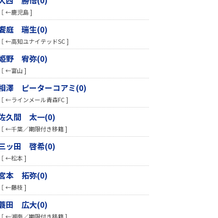
［ ←鹿児島 ]
饗庭 瑞生(0)
［ ←高知ユナイテッドSC ]
姫野 宥弥(0)
［ ←富山 ]
相澤 ピーターコアミ(0)
［ ←ラインメール青森FC ]
佐久間 太一(0)
［ ←千葉／期限付き移籍 ]
三ッ田 啓希(0)
［ ←松本 ]
宮本 拓弥(0)
［ ←藤枝 ]
蓑田 広大(0)
［ ←湘南／期限付き移籍 ]