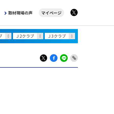
取材現場の声
マイページ
X
Fac
LIN
Link
X
ebo
E
Copy
ok