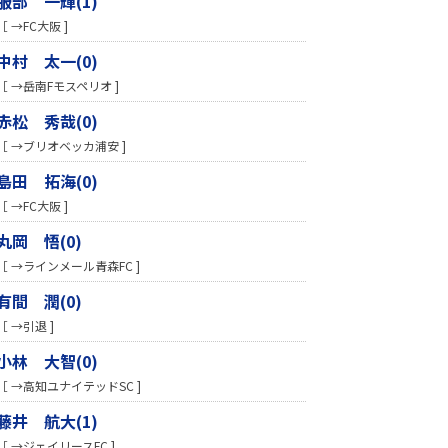
服部 一輝(1)
［ →FC大阪 ]
中村 太一(0)
［ →岳南Fモスペリオ ]
赤松 秀哉(0)
［ →ブリオベッカ浦安 ]
島田 拓海(0)
［ →FC大阪 ]
丸岡 悟(0)
［ →ラインメール青森FC ]
有間 潤(0)
［ →引退 ]
小林 大智(0)
［ →高知ユナイテッドSC ]
藤井 航大(1)
［ →ジェイリースFC ]