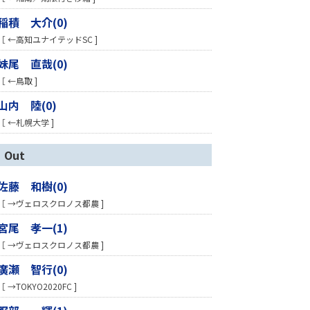
稲積 大介(0)
［ ←高知ユナイテッドSC ]
妹尾 直哉(0)
［ ←鳥取 ]
山内 陸(0)
［ ←札幌大学 ]
Out
佐藤 和樹(0)
［ →ヴェロスクロノス都農 ]
宮尾 孝一(1)
［ →ヴェロスクロノス都農 ]
廣瀬 智行(0)
［ →TOKYO2020FC ]