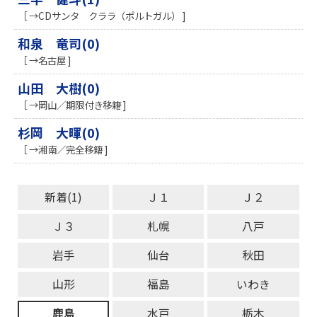
［ →CDサンタ クララ（ポルトガル） ]
和泉 竜司(0)
［ →名古屋 ]
山田 大樹(0)
［ →岡山／期限付き移籍 ]
杉岡 大暉(0)
［ →湘南／完全移籍 ]
新着(1)
Ｊ１
Ｊ２
Ｊ３
札幌
八戸
岩手
仙台
秋田
山形
福島
いわき
鹿島
水戸
栃木