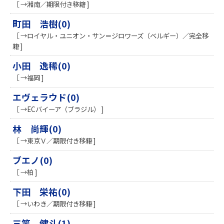
［ →湘南／期限付き移籍 ]
町田 浩樹(0)
［ →ロイヤル・ユニオン・サン＝ジロワーズ（ベルギー）／完全移
籍 ]
小田 逸稀(0)
［ →福岡 ]
エヴェラウド(0)
［ →ECバイーア（ブラジル） ]
林 尚輝(0)
［ →東京Ｖ／期限付き移籍 ]
ブエノ(0)
［ →柏 ]
下田 栄祐(0)
［ →いわき／期限付き移籍 ]
三竿 健斗(1)