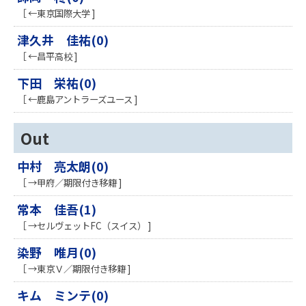
［ ←東京国際大学 ]
津久井 佳祐(0)
［ ←昌平高校 ]
下田 栄祐(0)
［ ←鹿島アントラーズユース ]
Out
中村 亮太朗(0)
［ →甲府／期限付き移籍 ]
常本 佳吾(1)
［ →セルヴェットFC（スイス） ]
染野 唯月(0)
［ →東京Ｖ／期限付き移籍 ]
キム ミンテ(0)