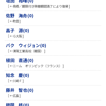
垣田 裕暉(0)
［ ←鳥栖／期限付き移籍期間満了により復帰 ]
佐野 海舟(0)
［ ←町田 ]
昌子 源(0)
［ ←Ｇ大阪 ]
パク ウィジョン(0)
［ ←漢陽工業高校（韓国） ]
植田 直通(0)
［ ←ニーム オリンピック（フランス） ]
知念 慶(0)
［ ←川崎Ｆ ]
藤井 智也(0)
［ ←広島 ]
師岡 柊(0)