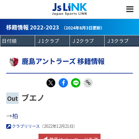
MENU
移籍情報 2022-2023
（2024年6月3日更新）
鹿島アントラーズ 移籍情報
Fac
LIN
Link
X
ブエノ
Out
eb
E
Copy
oo
→
柏
k
クラブリリース
（2022年12月21日）