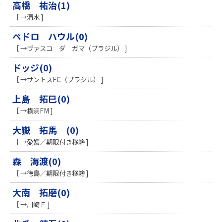
高橋 祐治(1)
［ →清水 ]
ペドロ ハウル(0)
［ →ヴァスコ ダ ガマ（ブラジル） ]
ドッジ(0)
［ →サントスFC（ブラジル） ]
上島 拓巳(0)
［ →横浜FM ]
大嶽 拓馬 (0)
［ →愛媛／期限付き移籍 ]
森 海渡(0)
［ →徳島／期限付き移籍 ]
大南 拓磨(0)
［ →川崎Ｆ ]