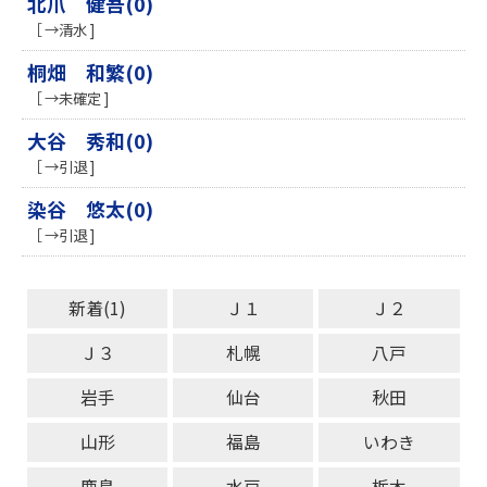
北爪 健吾(0)
［ →清水 ]
桐畑 和繁(0)
［ →未確定 ]
大谷 秀和(0)
［ →引退 ]
染谷 悠太(0)
［ →引退 ]
新着(1)
Ｊ１
Ｊ２
Ｊ３
札幌
八戸
岩手
仙台
秋田
山形
福島
いわき
鹿島
水戸
栃木