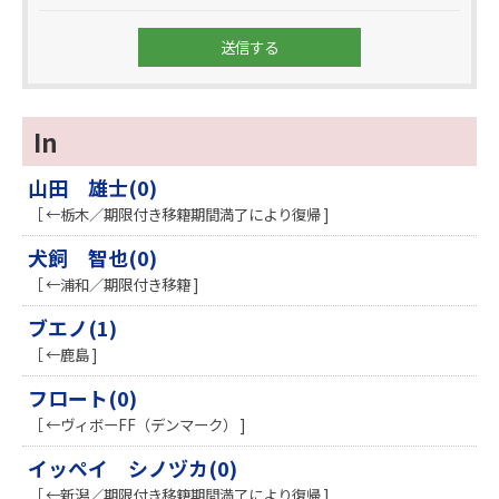
In
山田 雄士(0)
［ ←栃木／期限付き移籍期間満了により復帰 ]
犬飼 智也(0)
［ ←浦和／期限付き移籍 ]
ブエノ(1)
［ ←鹿島 ]
フロート(0)
［ ←ヴィボーFF（デンマーク） ]
イッペイ シノヅカ(0)
［ ←新潟／期限付き移籍期間満了により復帰 ]