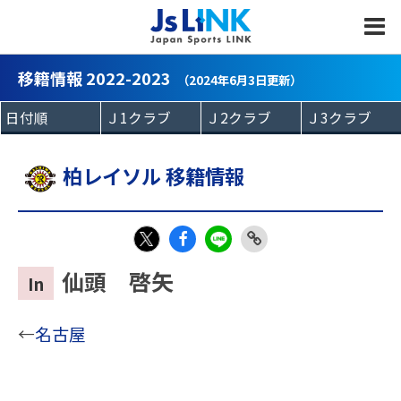
MENU
移籍情報 2022-2023
（2024年6月3日更新）
柏レイソル 移籍情報
Fac
LIN
Link
X
仙頭 啓矢
In
eb
E
Copy
oo
←
名古屋
k