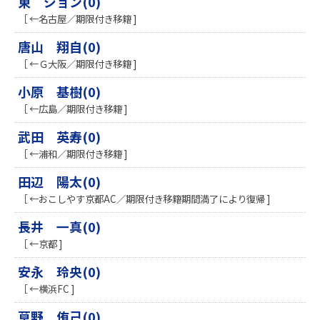
東 ジョン(0)
［ ←名古屋／期限付き移籍 ]
唐山 翔自(0)
［ ←Ｇ大阪／期限付き移籍 ]
小原 基樹(0)
［ ←広島／期限付き移籍 ]
武田 英寿(0)
［ ←浦和／期限付き移籍 ]
田辺 陽太(0)
［ ←おこしやす京都AC／期限付き移籍期間満了により復帰 ]
長井 一真(0)
［ ←京都 ]
安永 玲央(0)
［ ←横浜FC ]
草野 侑己(0)