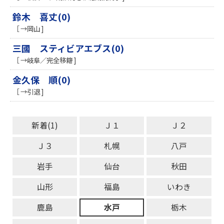
鈴木 喜丈(0)
［ →岡山 ]
三國 スティビアエブス(0)
［ →岐阜／完全移籍 ]
金久保 順(0)
［ →引退 ]
新着(1)
Ｊ１
Ｊ２
Ｊ３
札幌
八戸
岩手
仙台
秋田
山形
福島
いわき
鹿島
水戸
栃木