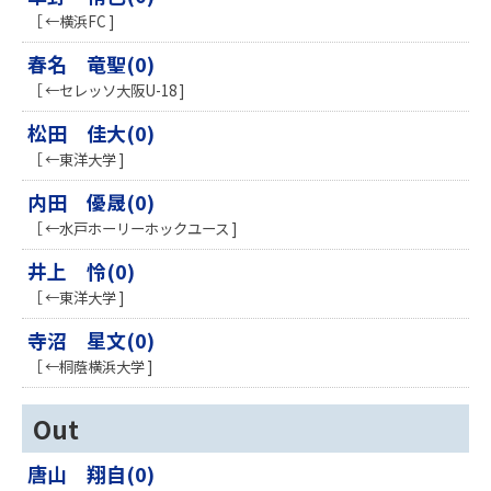
［ ←横浜FC ]
春名 竜聖(0)
［ ←セレッソ大阪U-18 ]
松田 佳大(0)
［ ←東洋大学 ]
内田 優晟(0)
［ ←水戸ホーリーホックユース ]
井上 怜(0)
［ ←東洋大学 ]
寺沼 星文(0)
［ ←桐蔭横浜大学 ]
Out
唐山 翔自(0)