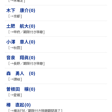
［ →未確定 ]
木下 康介(0)
［ →京都 ]
土肥 航大(0)
［ →甲府／期限付き移籍 ]
小澤 章人(0)
［ →秋田 ]
音泉 翔眞(0)
［ →長野／期限付き移籍 ]
森 勇人 (0)
［ →讃岐 ]
曽根田 穣(0)
［ →愛媛 ]
椿 直起(0)
［ →横浜FM／期限付き移籍期間満了 ]