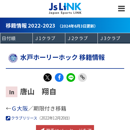
MENU
移籍情報 2022-2023
（2024年6月3日更新）
水戸ホーリーホック 移籍情報
Fac
LIN
Link
X
唐山 翔自
In
eb
E
Copy
oo
←
Ｇ大阪
／期限付き移籍
k
クラブリリース
（2022年12月20日）