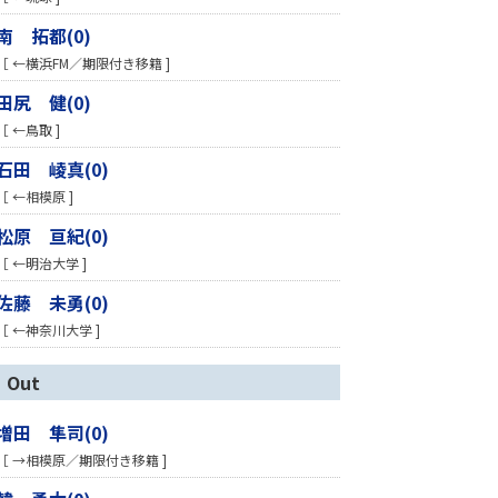
南 拓都(0)
［ ←横浜FM／期限付き移籍 ]
田尻 健(0)
［ ←鳥取 ]
石田 崚真(0)
［ ←相模原 ]
松原 亘紀(0)
［ ←明治大学 ]
佐藤 未勇(0)
［ ←神奈川大学 ]
Out
増田 隼司(0)
［ →相模原／期限付き移籍 ]