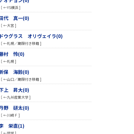
［ ←YS横浜 ]
田代 真一(0)
［ ←大宮 ]
ドウグラス オリヴェイラ(0)
［ ←札幌／期限付き移籍 ]
藤村 怜(0)
［ ←札幌 ]
新保 海鈴(0)
［ ←山口／期限付き移籍 ]
下上 昇大(0)
［ ←九州産業大学 ]
丹野 研太(0)
［ ←川崎Ｆ ]
李 栄直(1)
［ ←琉球 ]