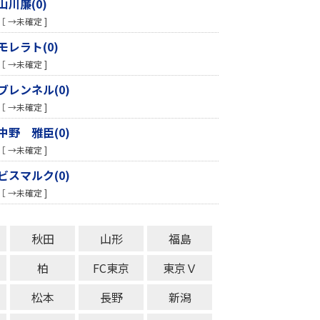
山川廉(0)
［ →未確定 ]
モレラト(0)
［ →未確定 ]
ブレンネル(0)
［ →未確定 ]
中野 雅臣(0)
［ →未確定 ]
ビスマルク(0)
［ →未確定 ]
秋田
山形
福島
柏
FC東京
東京Ｖ
松本
長野
新潟