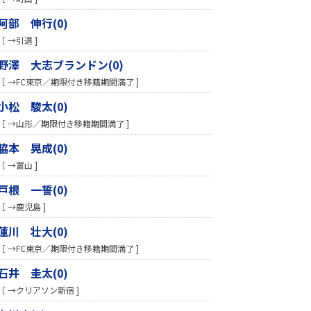
阿部 伸行(0)
［ →引退 ]
野澤 大志ブランドン(0)
［ →FC東京／期限付き移籍期間満了 ]
小松 駿太(0)
［ →山形／期限付き移籍期間満了 ]
脇本 晃成(0)
［ →富山 ]
戸根 一誓(0)
［ →鹿児島 ]
蓮川 壮大(0)
［ →FC東京／期限付き移籍期間満了 ]
石井 圭太(0)
［ →クリアソン新宿 ]