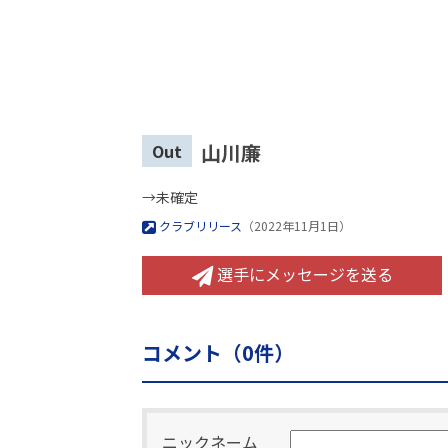
山川廉
Out
→未確定
クラブリリース
（2022年11月1日）
選手にメッセージを送る
コメント（
0
件）
ニックネーム