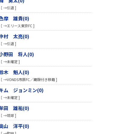
韓 勇太(0)
［ →引退 ]
色摩 雄貴(0)
［ →エリース東京FC ]
中村 太亮(0)
［ →引退 ]
小野田 将人(0)
［ →未確定 ]
鈴木 魁人(0)
［ →VONDS市原FC／期限付き移籍 ]
キム ジョンミン(0)
［ →未確定 ]
牟田 雄祐(0)
［ →琉球 ]
奥山 洋平(0)
［ →町田 ]