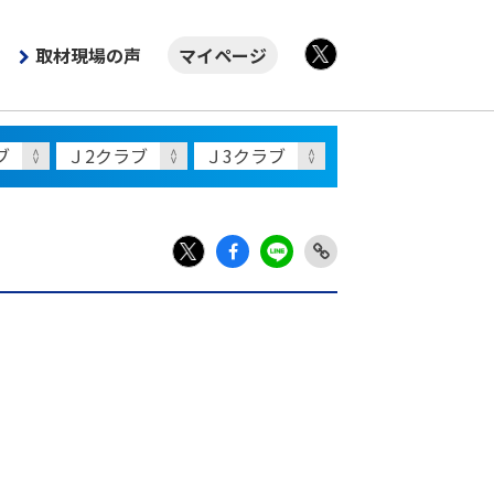
取材現場の声
マイページ
X
Fac
LIN
Link
X
ebo
E
Copy
ok