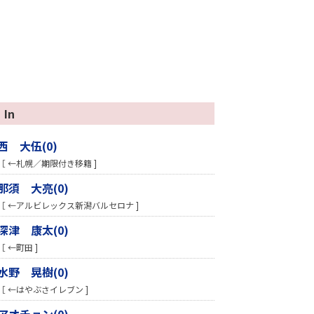
In
西 大伍(0)
［ ←札幌／期限付き移籍 ]
那須 大亮(0)
［ ←アルビレックス新潟バルセロナ ]
深津 康太(0)
［ ←町田 ]
水野 晃樹(0)
［ ←はやぶさイレブン ]
アオチョン(0)