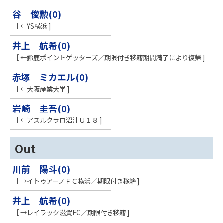
谷 俊勲(0)
［ ←YS横浜 ]
井上 航希(0)
［ ←鈴鹿ポイントゲッターズ／期限付き移籍期間満了により復帰 ]
赤塚 ミカエル(0)
［ ←大阪産業大学 ]
岩崎 圭吾(0)
［ ←アスルクラロ沼津Ｕ１８ ]
Out
川前 陽斗(0)
［ →イトゥアーノＦＣ横浜／期限付き移籍 ]
井上 航希(0)
［ →レイラック滋賀FC／期限付き移籍 ]