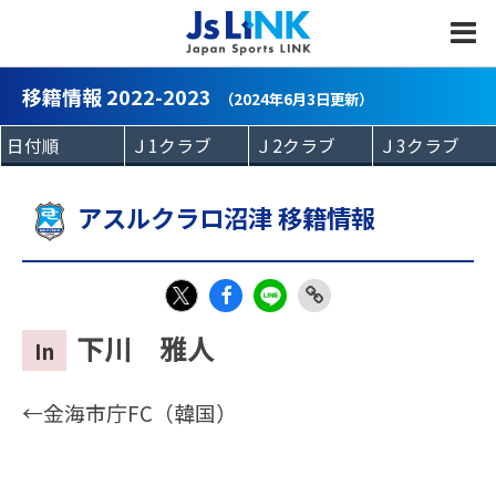
MENU
移籍情報 2022-2023
（2024年6月3日更新）
アスルクラロ沼津 移籍情報
Fac
LIN
Link
X
下川 雅人
In
eb
E
Copy
oo
←金海市庁FC（韓国）
k