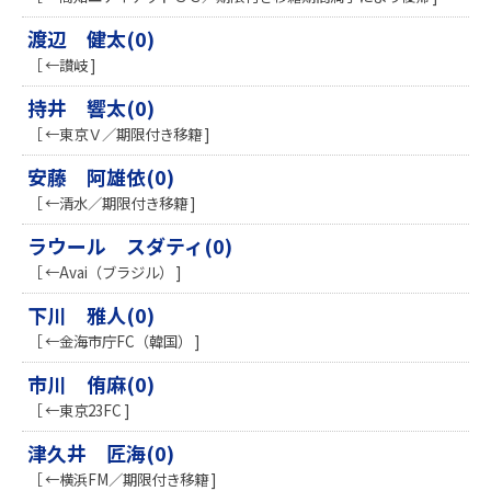
渡辺 健太(0)
［ ←讃岐 ]
持井 響太(0)
［ ←東京Ｖ／期限付き移籍 ]
安藤 阿雄依(0)
［ ←清水／期限付き移籍 ]
ラウール スダティ(0)
［ ←Avai（ブラジル） ]
下川 雅人(0)
［ ←金海市庁FC（韓国） ]
市川 侑麻(0)
［ ←東京23FC ]
津久井 匠海(0)
［ ←横浜FM／期限付き移籍 ]