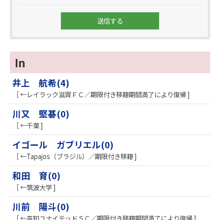
In
井上 航希(4)
［ ←レイラック滋賀ＦＣ／期限付き移籍期間満了により復帰 ]
川又 堅碁(0)
［ ←千葉 ]
イゴール ガブリエル(0)
［ ←Tapajos（ブラジル）／期限付き移籍 ]
和田 育(0)
［ ←筑波大学 ]
川前 陽斗(0)
［ ←高知ユナイテッドＳＣ／期限付き移籍期間満了により復帰 ]