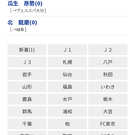
瓜生 昂勢(0)
［ →ヴェルスパ大分 ]
北 龍磨(0)
［ →岐阜 ]
新着(1)
Ｊ１
Ｊ２
Ｊ３
札幌
八戸
岩手
仙台
秋田
山形
福島
いわき
鹿島
水戸
栃木
群馬
浦和
大宮
千葉
柏
FC東京