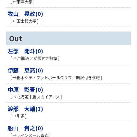
［ ←東洋大学 ]
牧山 晃政(0)
［ ←国士舘大学 ]
Out
左部 開斗(0)
［ →沖縄SV／期限付き移籍 ]
伊藤 恵亮(0)
［ →栃木シティフットボールクラブ／期限付き移籍 ]
中原 彰吾(0)
［ →北海道十勝スカイアース ]
渡部 大輔(1)
［ →引退 ]
船山 貴之(0)
［ →ラインメール青森 ]