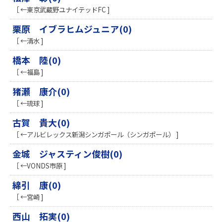
［ ←東京武蔵野ユナイテッドFC ]
栗原 イブラヒムジュニア(0)
［ ←清水 ]
橋本 陸(0)
［ ←福島 ]
猪瀬 康介(0)
［ ←琉球 ]
古賀 貴大(0)
［ ←アルビレックス新潟シンガポール（シンガポール） ]
金城 ジャスティン俊樹(0)
［ ←VONDS市原 ]
綿引 康(0)
［ ←宮崎 ]
西山 拓実(0)