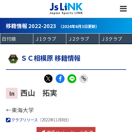
MENU
移籍情報 2022-2023
（2024年6月3日更新）
ＳＣ相模原 移籍情報
Fac
LIN
Link
X
西山 拓実
In
eb
E
Copy
oo
←東海大学
k
クラブリリース
（2022年11月8日）