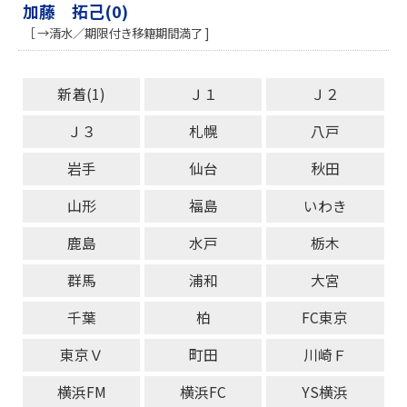
加藤 拓己(0)
［ →清水／期限付き移籍期間満了 ]
新着(1)
Ｊ１
Ｊ２
Ｊ３
札幌
八戸
岩手
仙台
秋田
山形
福島
いわき
鹿島
水戸
栃木
群馬
浦和
大宮
千葉
柏
FC東京
東京Ｖ
町田
川崎Ｆ
横浜FM
横浜FC
YS横浜