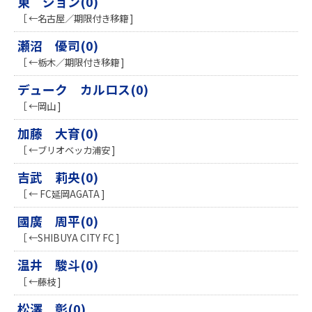
東 ジョン(0)
［ ←名古屋／期限付き移籍 ]
瀬沼 優司(0)
［ ←栃木／期限付き移籍 ]
デューク カルロス(0)
［ ←岡山 ]
加藤 大育(0)
［ ←ブリオベッカ浦安 ]
吉武 莉央(0)
［ ← FC延岡AGATA ]
國廣 周平(0)
［ ←SHIBUYA CITY FC ]
温井 駿斗(0)
［ ←藤枝 ]
松澤 彰(0)