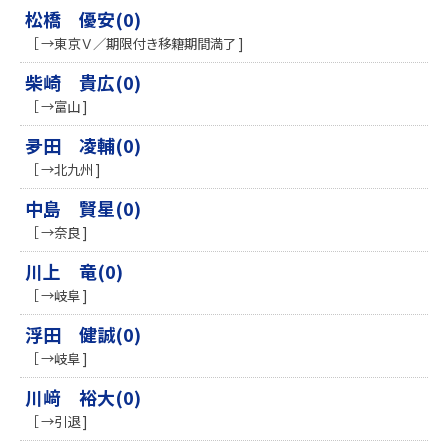
松橋 優安(0)
［ →東京Ｖ／期限付き移籍期間満了 ]
柴崎 貴広(0)
［ →富山 ]
夛田 凌輔(0)
［ →北九州 ]
中島 賢星(0)
［ →奈良 ]
川上 竜(0)
［ →岐阜 ]
浮田 健誠(0)
［ →岐阜 ]
川﨑 裕大(0)
［ →引退 ]