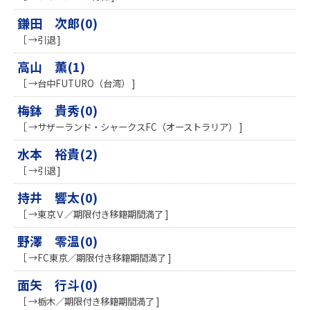
鎌田 次郎(0)
［ →引退 ]
高山 薫(1)
［ →台中FUTURO（台湾） ]
梅鉢 貴秀(0)
［ →サザーランド・シャークスFC（オーストラリア） ]
水本 裕貴(2)
［ →引退 ]
持井 響太(0)
［ →東京Ｖ／期限付き移籍期間満了 ]
野澤 零温(0)
［ →FC東京／期限付き移籍期間満了 ]
面矢 行斗(0)
［ →栃木／期限付き移籍期間満了 ]