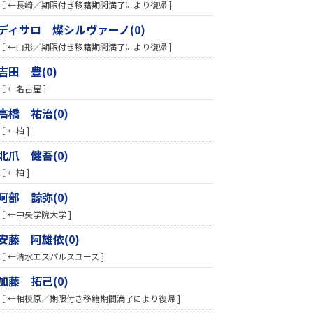
［ ←長崎／期限付き移籍期間満了により復帰 ]
ディサロ 燦シルヴァーノ(0)
［ ←山形／期限付き移籍期間満了により復帰 ]
吉田 豊(0)
［ ←名古屋 ]
高橋 祐治(0)
［ ←柏 ]
北爪 健吾(0)
［ ←柏 ]
阿部 諒弥(0)
［ ←中央学院大学 ]
安藤 阿雄依(0)
［ ←清水エスパルスユース ]
加藤 拓己(0)
［ ←相模原／期限付き移籍期間満了により復帰 ]