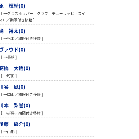
原 輝綺(0)
［ →グラスホッパー クラブ チューリッヒ（スイ
ス）／期限付き移籍 ]
滝 裕太(0)
［ →松本／期限付き移籍 ]
ヴァウド(0)
［ →長崎 ]
髙橋 大悟(0)
［ →町田 ]
川谷 凪(0)
［ →岡山／期限付き移籍 ]
川本 梨誉(0)
［ →群馬／期限付き移籍 ]
後藤 優介(0)
［ →山形 ]