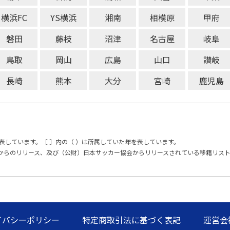
横浜FC
YS横浜
湘南
相模原
甲府
磐田
藤枝
沼津
名古屋
岐阜
鳥取
岡山
広島
山口
讃岐
長崎
熊本
大分
宮崎
鹿児島
表しています。［ ］内の（ ）は所属していた年を表しています。
からのリリース、及び（公財）日本サッカー協会からリリースされている移籍リス
イバシーポリシー
特定商取引法に基づく表記
運営会