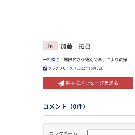
加藤 拓己
In
←
相模原
／期限付き移籍期間満了により復帰
クラブリリース
（2022年10月6日）
選手にメッセージを送る
コメント（
0
件）
ニックネーム