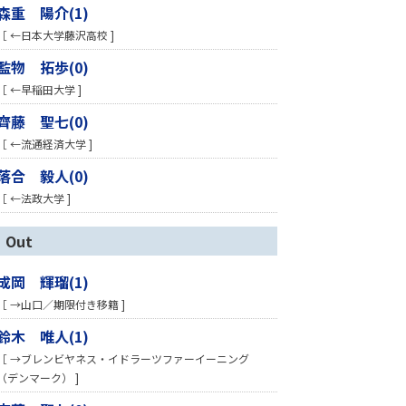
森重 陽介(1)
［ ←日本大学藤沢高校 ]
監物 拓歩(0)
［ ←早稲田大学 ]
齊藤 聖七(0)
［ ←流通経済大学 ]
落合 毅人(0)
［ ←法政大学 ]
Out
成岡 輝瑠(1)
［ →山口／期限付き移籍 ]
鈴木 唯人(1)
［ →ブレンビヤネス・イドラーツファーイーニング
（デンマーク） ]