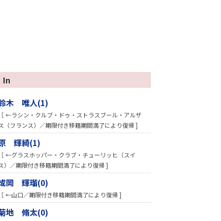
In
鈴木 唯人(1)
［ ←ラシン・クルブ・ドゥ・ストラスブール・アルザ
ス（フランス）／期限付き移籍期間満了により復帰 ]
原 輝綺(1)
［ ←グラスホッパー・クラブ・チューリッヒ（スイ
ス）／期限付き移籍期間満了により復帰 ]
成岡 輝瑠(0)
［ ←山口／期限付き移籍期間満了により復帰 ]
菊地 脩太(0)