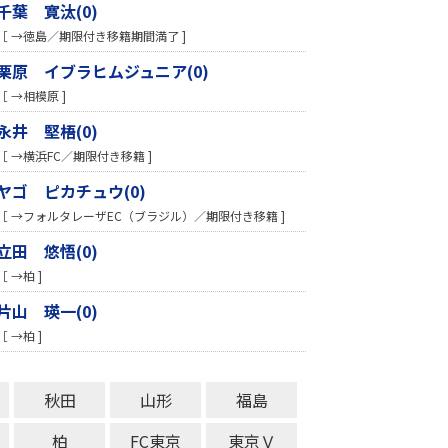
千葉 寛汰(0)
［ →徳島／期限付き移籍期間満了 ]
栗原 イブラヒムジュニア(0)
［ →相模原 ]
永井 堅梧(0)
［ →横浜FC／期限付き移籍 ]
ヤゴ ピカチュウ(0)
［ →フォルタレーザEC（ブラジル）／期限付き移籍 ]
立田 悠悟(0)
［ →柏 ]
片山 瑛一(0)
［ →柏 ]
秋田
山形
福島
柏
FC東京
東京Ｖ