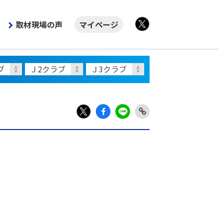
取材現場の声
マイページ
X
Fac
LIN
Link
X
ebo
E
Copy
ok