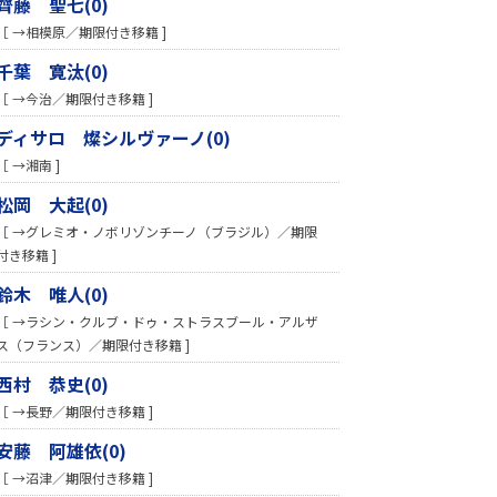
齊藤 聖七(0)
［ →相模原／期限付き移籍 ]
千葉 寛汰(0)
［ →今治／期限付き移籍 ]
ディサロ 燦シルヴァーノ(0)
［ →湘南 ]
松岡 大起(0)
［ →グレミオ・ノボリゾンチーノ（ブラジル）／期限
付き移籍 ]
鈴木 唯人(0)
［ →ラシン・クルブ・ドゥ・ストラスブール・アルザ
ス（フランス）／期限付き移籍 ]
西村 恭史(0)
［ →長野／期限付き移籍 ]
安藤 阿雄依(0)
［ →沼津／期限付き移籍 ]