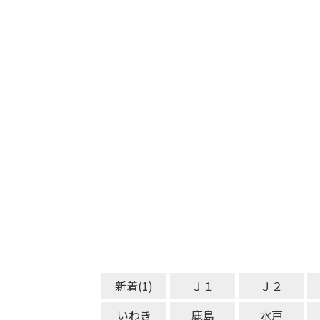
新着(1)
Ｊ１
Ｊ２
いわき
鹿島
水戸