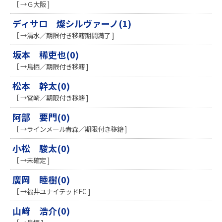
［ →Ｇ大阪 ]
ディサロ 燦シルヴァーノ(1)
［ →清水／期限付き移籍期間満了 ]
坂本 稀吏也(0)
［ →鳥栖／期限付き移籍 ]
松本 幹太(0)
［ →宮崎／期限付き移籍 ]
阿部 要門(0)
［ →ラインメール青森／期限付き移籍 ]
小松 駿太(0)
［ →未確定 ]
廣岡 睦樹(0)
［ →福井ユナイテッドFC ]
山﨑 浩介(0)