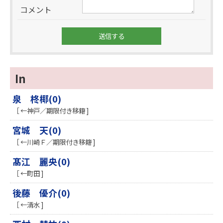
コメント
In
泉 柊椰(0)
［ ←神戸／期限付き移籍 ]
宮城 天(0)
［ ←川崎Ｆ／期限付き移籍 ]
髙江 麗央(0)
［ ←町田 ]
後藤 優介(0)
［ ←清水 ]