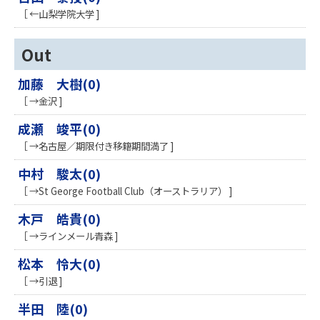
［ ←山梨学院大学 ]
Out
加藤 大樹(0)
［ →金沢 ]
成瀬 竣平(0)
［ →名古屋／期限付き移籍期間満了 ]
中村 駿太(0)
［ →St George Football Club（オーストラリア） ]
木戸 皓貴(0)
［ →ラインメール青森 ]
松本 怜大(0)
［ →引退 ]
半田 陸(0)