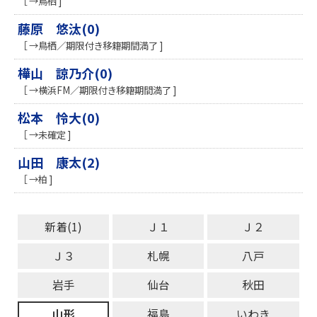
［ →鳥栖 ]
藤原 悠汰(0)
［ →鳥栖／期限付き移籍期間満了 ]
樺山 諒乃介(0)
［ →横浜FM／期限付き移籍期間満了 ]
松本 怜大(0)
［ →未確定 ]
山田 康太(2)
［ →柏 ]
新着(1)
Ｊ１
Ｊ２
Ｊ３
札幌
八戸
岩手
仙台
秋田
山形
福島
いわき