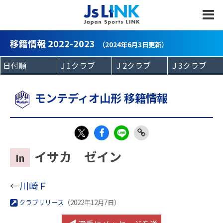
MENU
移籍情報 2022-2023
（2024年6月3日更新）
モンテディオ山形 移籍情報
Fac
LIN
Link
X
イサカ ゼイン
In
eb
E
Copy
oo
←
川崎Ｆ
k
クラブリリース
（2022年12月7日）