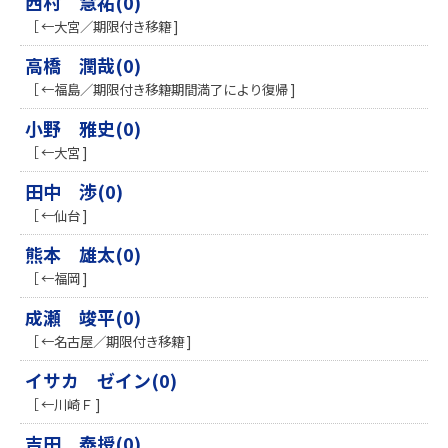
西村 慧祐(0)
［ ←大宮／期限付き移籍 ]
高橋 潤哉(0)
［ ←福島／期限付き移籍期間満了により復帰 ]
小野 雅史(0)
［ ←大宮 ]
田中 渉(0)
［ ←仙台 ]
熊本 雄太(0)
［ ←福岡 ]
成瀬 竣平(0)
［ ←名古屋／期限付き移籍 ]
イサカ ゼイン(0)
［ ←川崎Ｆ ]
吉田 泰授(0)