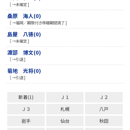
［ →未確定 ]
桑原 海人(0)
［ →福岡／期限付き移籍期間満了 ]
島屋 八徳(0)
［ →未確定 ]
渡部 博文(0)
［ →引退 ]
菊地 光将(0)
［ →引退 ]
新着(1)
Ｊ１
Ｊ２
Ｊ３
札幌
八戸
岩手
仙台
秋田