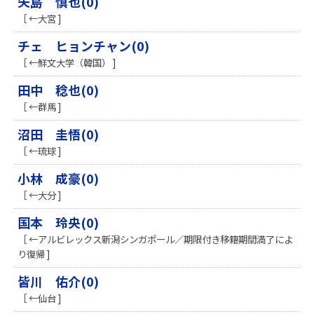
矢島 慎也(0)
［ ←大宮 ]
チェ ヒョンチャン(0)
［ ←鮮文大学（韓国） ]
田中 稔也(0)
［ ←群馬 ]
沼田 圭悟(0)
［ ←琉球 ]
小林 成豪(0)
［ ←大分 ]
国本 玲央(0)
［ ←アルビレックス新潟シンガポール／期限付き移籍期間満了によ
り復帰 ]
皆川 佑介(0)
［ ←仙台 ]