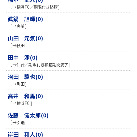
［ →横浜FC／期限付き移籍 ]
眞鍋 旭輝(0)
［ →宮崎 ]
山田 元気(0)
［ →秋田 ]
田中 渉(0)
［ →仙台／期限付き移籍期間満了 ]
沼田 駿也(0)
［ →町田 ]
高井 和馬(0)
［ →横浜FC ]
佐藤 健太郎(0)
［ →引退 ]
岸田 和人(0)