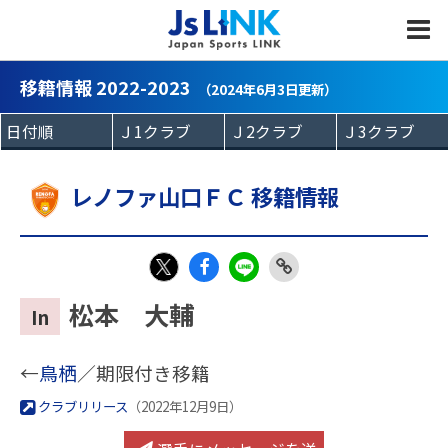
MENU
移籍情報 2022-2023
（2024年6月3日更新）
レノファ山口ＦＣ 移籍情報
Fac
LIN
Link
X
松本 大輔
In
eb
E
Copy
oo
←
鳥栖
／期限付き移籍
k
クラブリリース
（2022年12月9日）