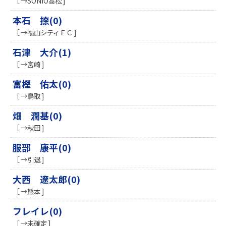
［ →SONIO高松 ]
本石 捺(0)
［ →福山シティＦＣ ]
石津 大介(1)
［ →宮崎 ]
富樫 佑太(0)
［ →鳥取 ]
畑 潤基(0)
［ →秋田 ]
服部 康平(0)
［ →引退 ]
大西 遼太郎(0)
［ →熊本 ]
フレイレ(0)
［ →未確定 ]