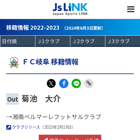
MENU
移籍情報 2022-2023
（2024年6月3日更新）
ＦＣ岐阜 移籍情報
Fac
LIN
Link
X
菊池 大介
Out
eb
E
Copy
oo
→湘南ベルマーレフットサルクラブ
k
クラブリリース
（2023年2月19日）