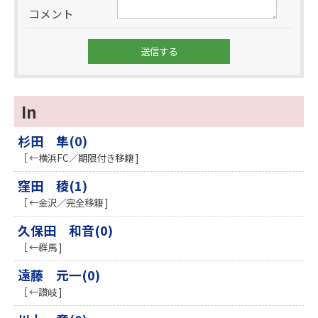
コメント
In
杉田 隼(0)
［ ←横浜FC／期限付き移籍 ]
窪田 稜(1)
［ ←金沢／完全移籍 ]
久保田 和音(0)
［ ←群馬 ]
遠藤 元一(0)
［ ←讃岐 ]