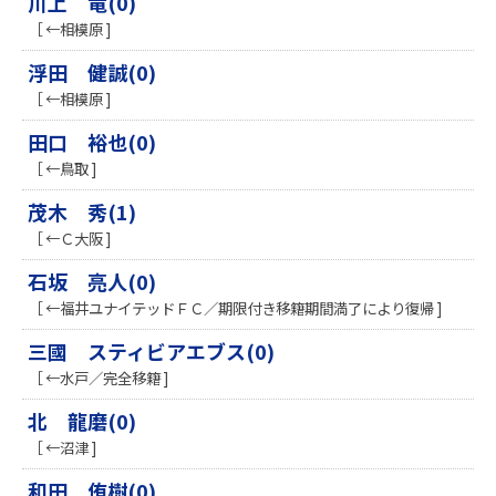
川上 竜(0)
［ ←相模原 ]
浮田 健誠(0)
［ ←相模原 ]
田口 裕也(0)
［ ←鳥取 ]
茂木 秀(1)
［ ←Ｃ大阪 ]
石坂 亮人(0)
［ ←福井ユナイテッドＦＣ／期限付き移籍期間満了により復帰 ]
三國 スティビアエブス(0)
［ ←水戸／完全移籍 ]
北 龍磨(0)
［ ←沼津 ]
和田 侑樹(0)