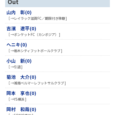
Out
山内 彰(0)
［ →レイラック滋賀FC／期限付き移籍 ]
吉濱 遼平(0)
［ →ボンケットFC（カンボジア） ]
ヘニキ(0)
［ →栃木シティフットボールクラブ ]
小山 新(0)
［ →引退 ]
菊池 大介(0)
［ →湘南ベルマーレフットサルクラブ ]
岡本 享也(0)
［ →YS横浜 ]
岡村 和哉(0)