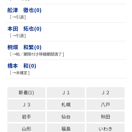
舩津 徹也(0)
［ →引退 ]
本田 拓也(0)
［ →引退 ]
桐畑 和繁(0)
［ →柏／期限付き移籍期間満了 ]
橋本 和(0)
［ →未確定 ]
新着(1)
Ｊ１
Ｊ２
Ｊ３
札幌
八戸
岩手
仙台
秋田
山形
福島
いわき