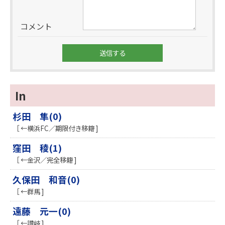
コメント
In
杉田 隼(0)
［ ←横浜FC／期限付き移籍 ]
窪田 稜(1)
［ ←金沢／完全移籍 ]
久保田 和音(0)
［ ←群馬 ]
遠藤 元一(0)
［ ←讃岐 ]