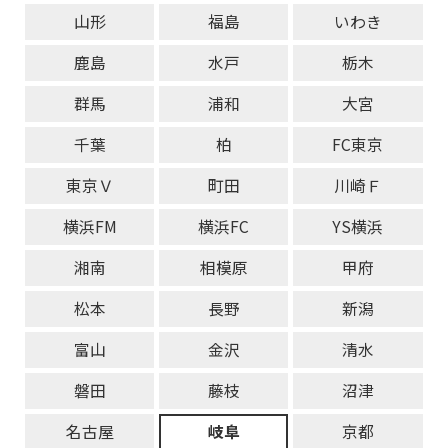
山形
福島
いわき
鹿島
水戸
栃木
群馬
浦和
大宮
千葉
柏
FC東京
東京Ｖ
町田
川崎Ｆ
横浜FM
横浜FC
YS横浜
湘南
相模原
甲府
松本
長野
新潟
富山
金沢
清水
磐田
藤枝
沼津
名古屋
岐阜
京都