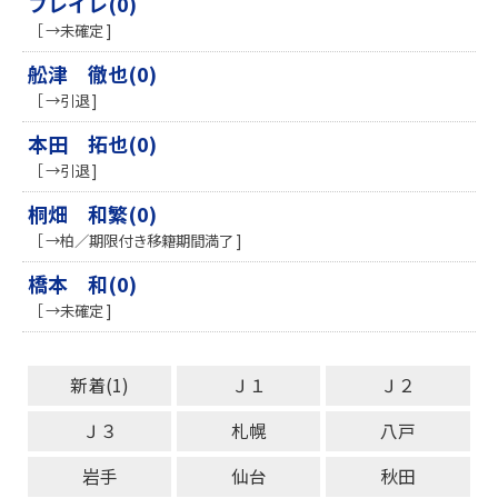
フレイレ(0)
［ →未確定 ]
舩津 徹也(0)
［ →引退 ]
本田 拓也(0)
［ →引退 ]
桐畑 和繁(0)
［ →柏／期限付き移籍期間満了 ]
橋本 和(0)
［ →未確定 ]
新着(1)
Ｊ１
Ｊ２
Ｊ３
札幌
八戸
岩手
仙台
秋田