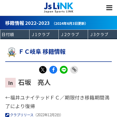
MENU
移籍情報 2022-2023
（2024年6月3日更新）
ＦＣ岐阜 移籍情報
Fac
LIN
Link
X
石坂 亮人
In
eb
E
Copy
oo
←福井ユナイテッドＦＣ／期限付き移籍期間満
k
了により復帰
クラブリリース
（2022年12月2日）