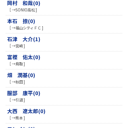
岡村 和哉(0)
［ →SONIO高松 ]
本石 捺(0)
［ →福山シティＦＣ ]
石津 大介(1)
［ →宮崎 ]
富樫 佑太(0)
［ →鳥取 ]
畑 潤基(0)
［ →秋田 ]
服部 康平(0)
［ →引退 ]
大西 遼太郎(0)
［ →熊本 ]