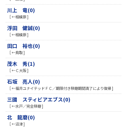
川上 竜(0)
［ ←相模原 ]
浮田 健誠(0)
［ ←相模原 ]
田口 裕也(0)
［ ←鳥取 ]
茂木 秀(1)
［ ←Ｃ大阪 ]
石坂 亮人(0)
［ ←福井ユナイテッドＦＣ／期限付き移籍期間満了により復帰 ]
三國 スティビアエブス(0)
［ ←水戸／完全移籍 ]
北 龍磨(0)
［ ←沼津 ]