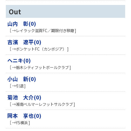
Out
山内 彰(0)
［ →レイラック滋賀FC／期限付き移籍 ]
吉濱 遼平(0)
［ →ボンケットFC（カンボジア） ]
ヘニキ(0)
［ →栃木シティフットボールクラブ ]
小山 新(0)
［ →引退 ]
菊池 大介(0)
［ →湘南ベルマーレフットサルクラブ ]
岡本 享也(0)
［ →YS横浜 ]