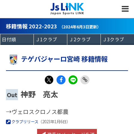
MENU
移籍情報 2022-2023
（2024年6月3日更新）
テゲバジャーロ宮崎 移籍情報
Fac
LIN
Link
X
神野 亮太
Out
eb
E
Copy
oo
→ヴェロスクロノス都農
k
クラブリリース
（2023年1月6日）