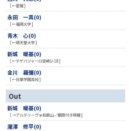
［ ←愛媛 ]
永田 一真(0)
［ ←福岡大学 ]
青木 心(0)
［ ←順天堂大学 ]
新城 暖基(0)
［ ←テゲバジャーロ宮崎U-18 ]
金川 羅彌(0)
［ ←日章学園高校 ]
Out
新城 暖基(0)
［ →アルテリーヴォ和歌山／期限付き移籍 ]
瀧澤 修平(0)