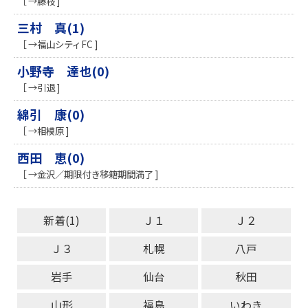
［ →藤枝 ]
三村 真(1)
［ →福山シティFC ]
小野寺 達也(0)
［ →引退 ]
綿引 康(0)
［ →相模原 ]
西田 恵(0)
［ →金沢／期限付き移籍期間満了 ]
新着(1)
Ｊ１
Ｊ２
Ｊ３
札幌
八戸
岩手
仙台
秋田
山形
福島
いわき