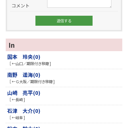
コメント
In
国本 玲央(0)
［ ←山口／期限付き移籍 ]
南野 遥海(0)
［ ←Ｇ大阪／期限付き移籍 ]
山崎 亮平(0)
［ ←長崎 ]
石津 大介(0)
［ ←岐阜 ]