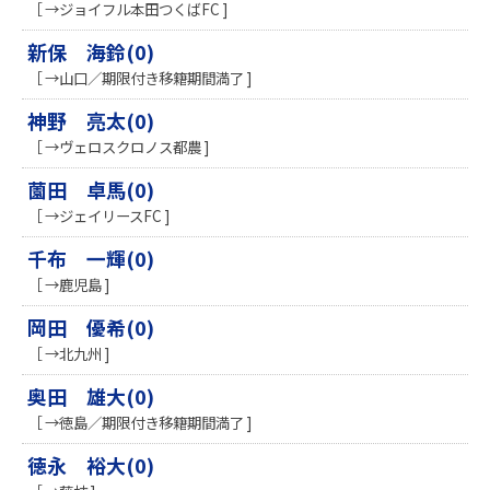
［ →ジョイフル本田つくばFC ]
新保 海鈴(0)
［ →山口／期限付き移籍期間満了 ]
神野 亮太(0)
［ →ヴェロスクロノス都農 ]
薗田 卓馬(0)
［ →ジェイリースFC ]
千布 一輝(0)
［ →鹿児島 ]
岡田 優希(0)
［ →北九州 ]
奥田 雄大(0)
［ →徳島／期限付き移籍期間満了 ]
徳永 裕大(0)