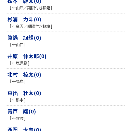
松本 幹太(0)
［ ←山形／期限付き移籍 ]
杉浦 力斗(0)
［ ←金沢／期限付き移籍 ]
眞鍋 旭輝(0)
［ ←山口 ]
井原 伸太郎(0)
［ ←鹿児島 ]
北村 椋太(0)
［ ←福島 ]
東出 壮太(0)
［ ←熊本 ]
青戸 翔(0)
［ ←讃岐 ]
西岡 大志(0)