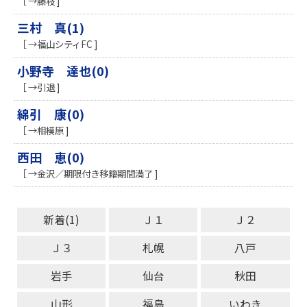
［ →藤枝 ]
三村 真(1)
［ →福山シティFC ]
小野寺 達也(0)
［ →引退 ]
綿引 康(0)
［ →相模原 ]
西田 恵(0)
［ →金沢／期限付き移籍期間満了 ]
新着(1)
Ｊ１
Ｊ２
Ｊ３
札幌
八戸
岩手
仙台
秋田
山形
福島
いわき