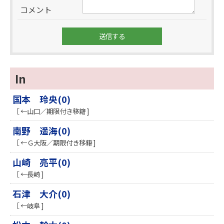
コメント
In
国本 玲央(0)
［ ←山口／期限付き移籍 ]
南野 遥海(0)
［ ←Ｇ大阪／期限付き移籍 ]
山崎 亮平(0)
［ ←長崎 ]
石津 大介(0)
［ ←岐阜 ]