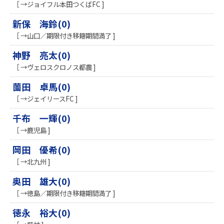
［ →ジョイフル本田つくばFC ]
新保 海鈴(0)
［ →山口／期限付き移籍期間満了 ]
神野 亮太(0)
［ →ヴェロスクロノス都農 ]
薗田 卓馬(0)
［ →ジェイリースFC ]
千布 一輝(0)
［ →鹿児島 ]
岡田 優希(0)
［ →北九州 ]
奥田 雄大(0)
［ →徳島／期限付き移籍期間満了 ]
徳永 裕大(0)