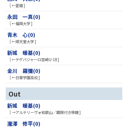
［ ←愛媛 ]
永田 一真(0)
［ ←福岡大学 ]
青木 心(0)
［ ←順天堂大学 ]
新城 暖基(0)
［ ←テゲバジャーロ宮崎U-18 ]
金川 羅彌(0)
［ ←日章学園高校 ]
Out
新城 暖基(0)
［ →アルテリーヴォ和歌山／期限付き移籍 ]
瀧澤 修平(0)