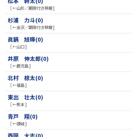
松本 幹太(0)
［ ←山形／期限付き移籍 ]
杉浦 力斗(0)
［ ←金沢／期限付き移籍 ]
眞鍋 旭輝(0)
［ ←山口 ]
井原 伸太郎(0)
［ ←鹿児島 ]
北村 椋太(0)
［ ←福島 ]
東出 壮太(0)
［ ←熊本 ]
青戸 翔(0)
［ ←讃岐 ]
西岡 大志(0)