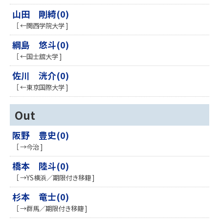
山田 剛綺(0)
［ ←関西学院大学 ]
綱島 悠斗(0)
［ ←国士舘大学 ]
佐川 洸介(0)
［ ←東京国際大学 ]
Out
阪野 豊史(0)
［ →今治 ]
橋本 陸斗(0)
［ →YS横浜／期限付き移籍 ]
杉本 竜士(0)
［ →群馬／期限付き移籍 ]