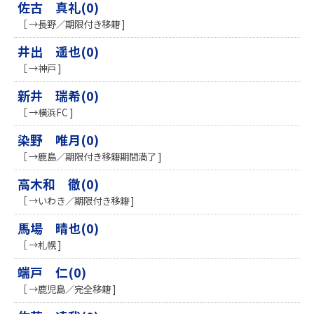
佐古 真礼(0)
［ →長野／期限付き移籍 ]
井出 遥也(0)
［ →神戸 ]
新井 瑞希(0)
［ →横浜FC ]
染野 唯月(0)
［ →鹿島／期限付き移籍期間満了 ]
高木和 徹(0)
［ →いわき／期限付き移籍 ]
馬場 晴也(0)
［ →札幌 ]
端戸 仁(0)
［ →鹿児島／完全移籍 ]