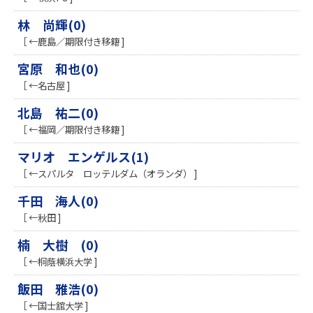
林 尚輝(0)
［ ←鹿島／期限付き移籍 ]
宮原 和也(0)
［ ←名古屋 ]
北島 祐二(0)
［ ←福岡／期限付き移籍 ]
マリオ エンゲルス(1)
［ ←スパルタ ロッテルダム（オランダ） ]
千田 海人(0)
［ ←秋田 ]
楠 大樹 (0)
［ ←桐蔭横浜大学 ]
飯田 雅浩(0)
［ ←国士舘大学 ]