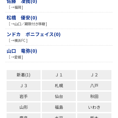
佐藤 凌我(0)
［ →福岡 ]
松橋 優安(0)
［ →山口／期限付き移籍 ]
ンドカ ボニフェイス(0)
［ →横浜FC ]
山口 竜弥(0)
［ →愛媛 ]
新着(1)
Ｊ１
Ｊ２
Ｊ３
札幌
八戸
岩手
仙台
秋田
山形
福島
いわき
鹿島
水戸
栃木