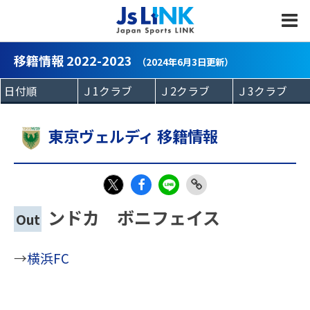
MENU
移籍情報 2022-2023
（2024年6月3日更新）
東京ヴェルディ 移籍情報
Fac
LIN
Link
X
ンドカ ボニフェイス
Out
eb
E
Copy
oo
→
横浜FC
k