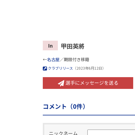
甲田英將
In
←
名古屋
／期限付き移籍
クラブリリース
（2023年6月12日）
選手にメッセージを送る
コメント（
0
件）
ニックネーム