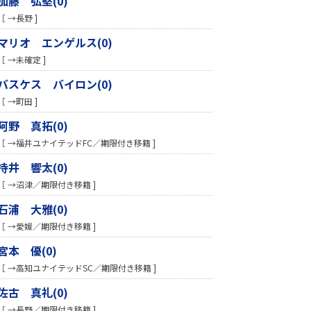
加藤 弘堅(0)
［ →長野 ]
マリオ エンゲルス(0)
［ →未確定 ]
バスケス バイロン(0)
［ →町田 ]
阿野 真拓(0)
［ →福井ユナイテッドFC／期限付き移籍 ]
持井 響太(0)
［ →沼津／期限付き移籍 ]
石浦 大雅(0)
［ →愛媛／期限付き移籍 ]
宮本 優(0)
［ →高知ユナイテッドSC／期限付き移籍 ]
佐古 真礼(0)
［ →長野／期限付き移籍 ]