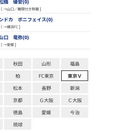
松橋 優安(0)
［ →山口／期限付き移籍 ]
ンドカ ボニフェイス(0)
［ →横浜FC ]
山口 竜弥(0)
［ →愛媛 ]
秋田
山形
福島
柏
FC東京
東京Ｖ
松本
長野
新潟
京都
Ｇ大阪
Ｃ大阪
徳島
愛媛
今治
琉球