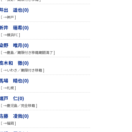
井出 遥也(0)
［ →神戸 ]
新井 瑞希(0)
［ →横浜FC ]
染野 唯月(0)
［ →鹿島／期限付き移籍期間満了 ]
高木和 徹(0)
［ →いわき／期限付き移籍 ]
馬場 晴也(0)
［ →札幌 ]
端戸 仁(0)
［ →鹿児島／完全移籍 ]
佐藤 凌我(0)
［ →福岡 ]