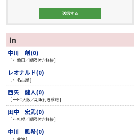
In
中川 創(0)
［ ←磐田／期限付き移籍 ]
レオナルド(0)
［ ←名古屋 ]
西矢 健人(0)
［ ←FC大阪／期限付き移籍 ]
田中 宏武(0)
［ ←札幌／期限付き移籍 ]
中川 風希(0)
［ ←今治 ]