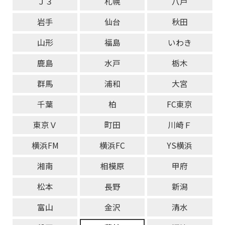
Ｊ３
札幌
八戸
岩手
仙台
秋田
山形
福島
いわき
鹿島
水戸
栃木
群馬
浦和
大宮
千葉
柏
FC東京
東京Ｖ
町田
川崎Ｆ
横浜FM
横浜FC
YS横浜
湘南
相模原
甲府
松本
長野
新潟
富山
金沢
清水