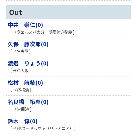
Out
中井 崇仁(0)
［ →ヴェルスパ大分／期限付き移籍 ]
久保 藤次郎(0)
［ →名古屋 ]
渡邉 りょう(0)
［ →Ｃ大阪 ]
松村 航希(0)
［ →YS横浜 ]
名良橋 拓真(0)
［ →沖縄SV ]
鈴木 惇(0)
［ →FKスードゥヴァ（リトアニア） ]