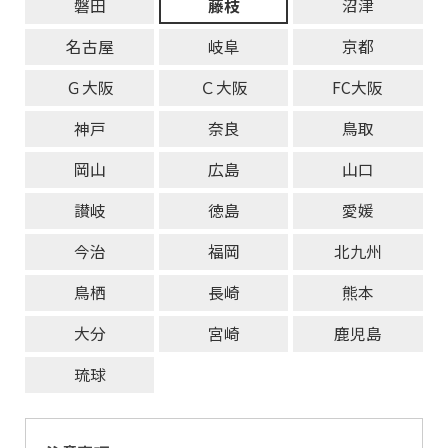
磐田
藤枝
沼津
名古屋
岐阜
京都
Ｇ大阪
Ｃ大阪
FC大阪
神戸
奈良
鳥取
岡山
広島
山口
讃岐
徳島
愛媛
今治
福岡
北九州
鳥栖
長崎
熊本
大分
宮崎
鹿児島
琉球