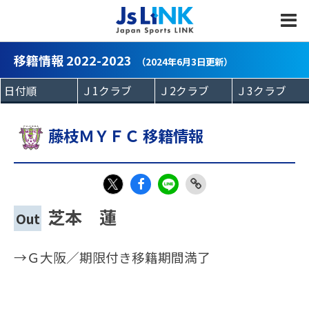
MENU
移籍情報 2022-2023
（2024年6月3日更新）
藤枝ＭＹＦＣ 移籍情報
Fac
LIN
Link
X
芝本 蓮
Out
eb
E
Copy
oo
→Ｇ大阪／期限付き移籍期間満了
k