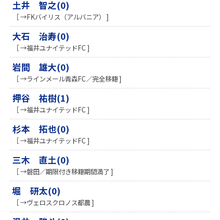
土井 智之(0)
［ →FKバイリス（アルバニア） ]
大石 治寿(0)
［ →福井ユナイテッドFC ]
岩間 雄大(0)
［ →ラインメール青森FC／完全移籍 ]
押谷 祐樹(1)
［ →福井ユナイテッドFC ]
杉本 拓也(0)
［ →福井ユナイテッドFC ]
三木 直土(0)
［ →磐田／期限付き移籍期間満了 ]
堀 研太(0)
［ →ヴェロスクロノス都農 ]