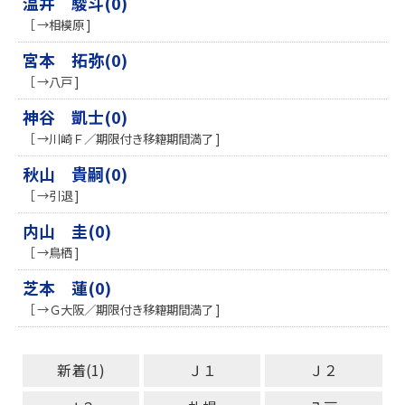
温井 駿斗(0)
［ →相模原 ]
宮本 拓弥(0)
［ →八戸 ]
神谷 凱士(0)
［ →川崎Ｆ／期限付き移籍期間満了 ]
秋山 貴嗣(0)
［ →引退 ]
内山 圭(0)
［ →鳥栖 ]
芝本 蓮(0)
［ →Ｇ大阪／期限付き移籍期間満了 ]
新着(1)
Ｊ１
Ｊ２