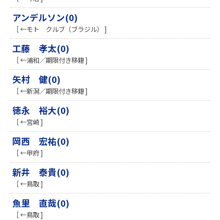
アンデルソン(0)
［ ←モト クルブ（ブラジル） ]
工藤 孝太(0)
［ ←浦和／期限付き移籍 ]
矢村 健(0)
［ ←新潟／期限付き移籍 ]
徳永 裕大(0)
［ ←宮崎 ]
岡西 宏祐(0)
［ ←甲府 ]
新井 泰貴(0)
［ ←鳥取 ]
魚里 直哉(0)
［ ←鳥取 ]