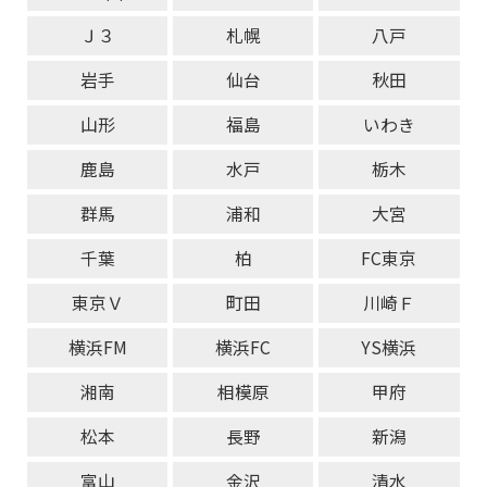
Ｊ３
札幌
八戸
岩手
仙台
秋田
山形
福島
いわき
鹿島
水戸
栃木
群馬
浦和
大宮
千葉
柏
FC東京
東京Ｖ
町田
川崎Ｆ
横浜FM
横浜FC
YS横浜
湘南
相模原
甲府
松本
長野
新潟
富山
金沢
清水