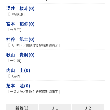
温井 駿斗(0)
［ →相模原 ]
宮本 拓弥(0)
［ →八戸 ]
神谷 凱士(0)
［ →川崎Ｆ／期限付き移籍期間満了 ]
秋山 貴嗣(0)
［ →引退 ]
内山 圭(0)
［ →鳥栖 ]
芝本 蓮(0)
［ →Ｇ大阪／期限付き移籍期間満了 ]
新着(1)
Ｊ１
Ｊ２