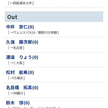
［ ←桐蔭横浜大学 ]
Out
中井 崇仁(0)
［ →ヴェルスパ大分／期限付き移籍 ]
久保 藤次郎(0)
［ →名古屋 ]
渡邉 りょう(0)
［ →Ｃ大阪 ]
松村 航希(0)
［ →YS横浜 ]
名良橋 拓真(0)
［ →沖縄SV ]
鈴木 惇(0)