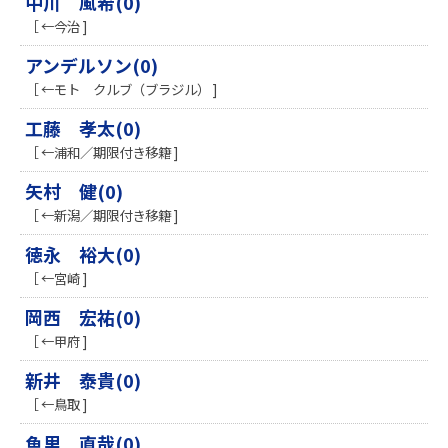
中川 風希(0)
［ ←今治 ]
アンデルソン(0)
［ ←モト クルブ（ブラジル） ]
工藤 孝太(0)
［ ←浦和／期限付き移籍 ]
矢村 健(0)
［ ←新潟／期限付き移籍 ]
徳永 裕大(0)
［ ←宮崎 ]
岡西 宏祐(0)
［ ←甲府 ]
新井 泰貴(0)
［ ←鳥取 ]
魚里 直哉(0)