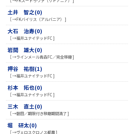
［ →FKスードゥヴァ（リトアニア） ]
土井 智之(0)
［ →FKバイリス（アルバニア） ]
大石 治寿(0)
［ →福井ユナイテッドFC ]
岩間 雄大(0)
［ →ラインメール青森FC／完全移籍 ]
押谷 祐樹(1)
［ →福井ユナイテッドFC ]
杉本 拓也(0)
［ →福井ユナイテッドFC ]
三木 直土(0)
［ →磐田／期限付き移籍期間満了 ]
堀 研太(0)
［ →ヴェロスクロノス都農 ]