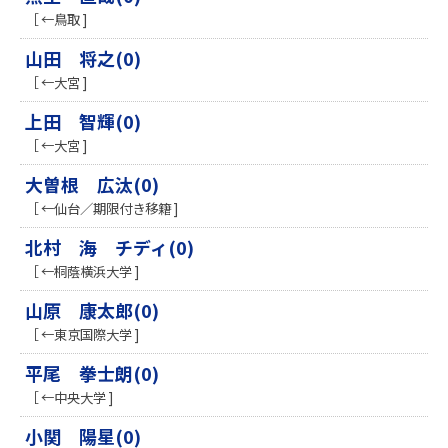
［ ←鳥取 ]
山田 将之(0)
［ ←大宮 ]
上田 智輝(0)
［ ←大宮 ]
大曽根 広汰(0)
［ ←仙台／期限付き移籍 ]
北村 海 チディ(0)
［ ←桐蔭横浜大学 ]
山原 康太郎(0)
［ ←東京国際大学 ]
平尾 拳士朗(0)
［ ←中央大学 ]
小関 陽星(0)