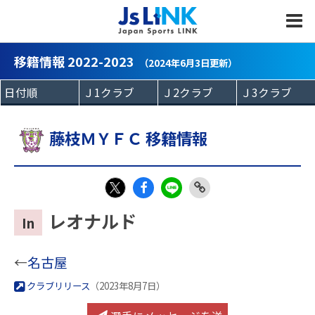
MENU
移籍情報 2022-2023
（2024年6月3日更新）
藤枝ＭＹＦＣ 移籍情報
Fac
LIN
Link
X
レオナルド
In
eb
E
Copy
oo
←
名古屋
k
クラブリリース
（2023年8月7日）