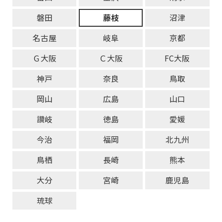
磐田
藤枝
沼津
名古屋
岐阜
京都
Ｇ大阪
Ｃ大阪
FC大阪
神戸
奈良
鳥取
岡山
広島
山口
讃岐
徳島
愛媛
今治
福岡
北九州
鳥栖
長崎
熊本
大分
宮崎
鹿児島
琉球