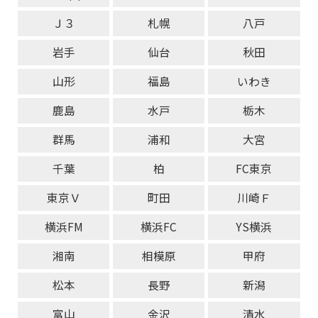
Ｊ３
札幌
八戸
岩手
仙台
秋田
山形
福島
いわき
鹿島
水戸
栃木
群馬
浦和
大宮
千葉
柏
FC東京
東京Ｖ
町田
川崎Ｆ
横浜FM
横浜FC
YS横浜
湘南
相模原
甲府
松本
長野
新潟
富山
金沢
清水