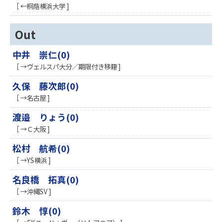
［ ←桐蔭横浜大学 ]
Out
中井 崇仁(0)
［ →ヴェルスパ大分／期限付き移籍 ]
久保 藤次郎(0)
［ →名古屋 ]
渡邉 りょう(0)
［ →Ｃ大阪 ]
松村 航希(0)
［ →YS横浜 ]
名良橋 拓真(0)
［ →沖縄SV ]
鈴木 惇(0)