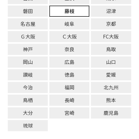
磐田
藤枝
沼津
名古屋
岐阜
京都
Ｇ大阪
Ｃ大阪
FC大阪
神戸
奈良
鳥取
岡山
広島
山口
讃岐
徳島
愛媛
今治
福岡
北九州
鳥栖
長崎
熊本
大分
宮崎
鹿児島
琉球