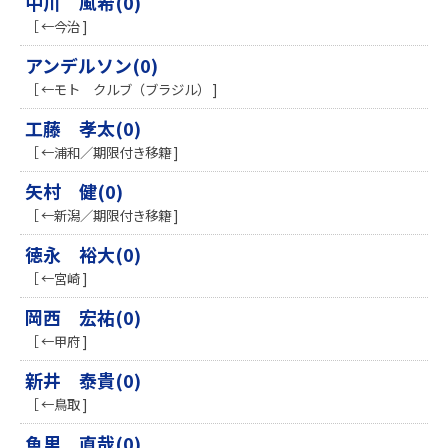
中川 風希(0)
［ ←今治 ]
アンデルソン(0)
［ ←モト クルブ（ブラジル） ]
工藤 孝太(0)
［ ←浦和／期限付き移籍 ]
矢村 健(0)
［ ←新潟／期限付き移籍 ]
徳永 裕大(0)
［ ←宮崎 ]
岡西 宏祐(0)
［ ←甲府 ]
新井 泰貴(0)
［ ←鳥取 ]
魚里 直哉(0)