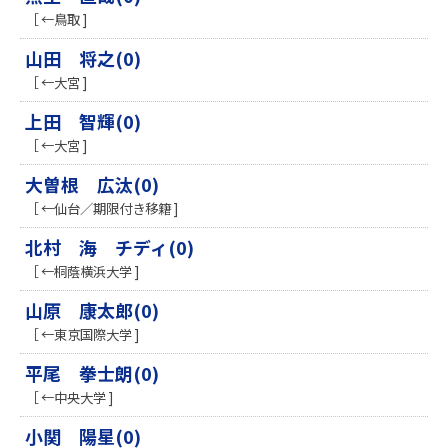
［ ←鳥取 ]
山田 将之(0)
［ ←大宮 ]
上田 智輝(0)
［ ←大宮 ]
大曽根 広汰(0)
［ ←仙台／期限付き移籍 ]
北村 海 チディ(0)
［ ←桐蔭横浜大学 ]
山原 康太郎(0)
［ ←東京国際大学 ]
平尾 拳士朗(0)
［ ←中央大学 ]
小関 陽星(0)