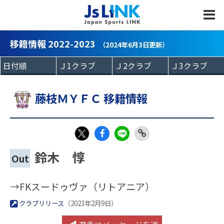
MENU
移籍情報 2022-2023
（2024年6月3日更新）
藤枝ＭＹＦＣ 移籍情報
Fac
LIN
Link
X
鈴木 惇
Out
eb
E
Copy
oo
→FKスードゥヴァ（リトアニア）
k
クラブリリース
（2023年2月9日）