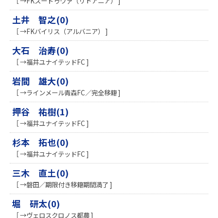
［ →FKスードゥヴァ（リトアニア） ]
土井 智之(0)
［ →FKバイリス（アルバニア） ]
大石 治寿(0)
［ →福井ユナイテッドFC ]
岩間 雄大(0)
［ →ラインメール青森FC／完全移籍 ]
押谷 祐樹(1)
［ →福井ユナイテッドFC ]
杉本 拓也(0)
［ →福井ユナイテッドFC ]
三木 直土(0)
［ →磐田／期限付き移籍期間満了 ]
堀 研太(0)
［ →ヴェロスクロノス都農 ]