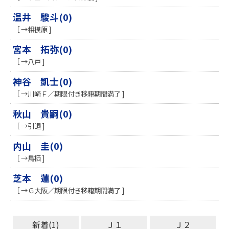
温井 駿斗(0)
［ →相模原 ]
宮本 拓弥(0)
［ →八戸 ]
神谷 凱士(0)
［ →川崎Ｆ／期限付き移籍期間満了 ]
秋山 貴嗣(0)
［ →引退 ]
内山 圭(0)
［ →鳥栖 ]
芝本 蓮(0)
［ →Ｇ大阪／期限付き移籍期間満了 ]
新着(1)
Ｊ１
Ｊ２