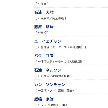
［ ←岐阜 ］
石浦 大雅
［ ←東京Ｖ／完全移籍 ］
藤原 悠汰
［ ←鳥栖 ］
ユ イェチャン
［ ←全北現代モータース（大韓民国） ］
パク ゴヌ
［ ←浦項スティーラーズ（大韓民国） ］
石渡 ネルソン
［ ←Ｃ大阪／期限付き移籍 ］
カン ソンチャン
［ ←西海（ソヘ）高校（韓国） ］
舩橋 京汰
［ ←ジュビロ磐田 U-18 ］