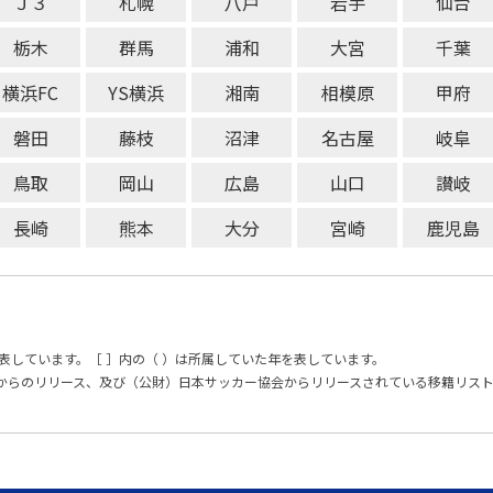
Ｊ３
札幌
八戸
岩手
仙台
栃木
群馬
浦和
大宮
千葉
横浜FC
YS横浜
湘南
相模原
甲府
磐田
藤枝
沼津
名古屋
岐阜
鳥取
岡山
広島
山口
讃岐
長崎
熊本
大分
宮崎
鹿児島
表しています。［ ］内の（ ）は所属していた年を表しています。
からのリリース、及び（公財）日本サッカー協会からリリースされている移籍リス