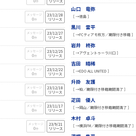
0
リリース
件
山口 竜弥
メッセージ
23/12/28
［ →徳島 ］
0
リリース
件
黒川 雷平
メッセージ
23/12/27
［ →FCティアモ枚方／期限付き移籍 ］
0
リリース
件
岩井 柊弥
メッセージ
23/12/25
［ →アヴェントゥーラ川口 ］
0
リリース
件
吉田 晴稀
メッセージ
23/12/22
［ →EDO ALL UNITED ］
0
リリース
件
升掛 友護
メッセージ
23/12/18
［ →柏／期限付き移籍期間満了 ］
0
リリース
件
疋田 優人
メッセージ
23/11/17
［ →岡山／期限付き移籍期間満了 ］
0
リリース
件
木村 卓斗
メッセージ
23/9/21
［ →横浜FM／期限付き移籍期間満了 ］
0
リリース
件