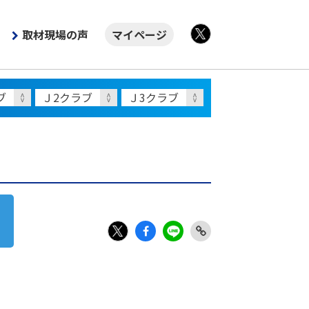
取材現場の声
マイページ
X
Fac
LIN
Link
X
ebo
E
Copy
ok