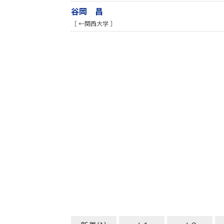
谷岡 昌
［ ←関西大学 ］