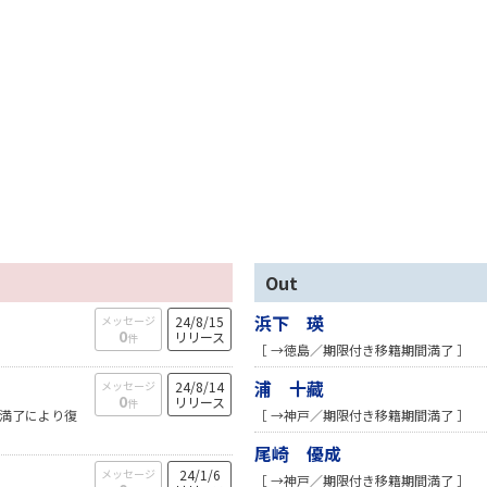
Out
浜下 瑛
メッセージ
24/8/15
0
リリース
件
［ →徳島／期限付き移籍期間満了 ］
浦 十藏
メッセージ
24/8/14
0
リリース
件
間満了により復
［ →神戸／期限付き移籍期間満了 ］
尾崎 優成
メッセージ
24/1/6
［ →神戸／期限付き移籍期間満了 ］