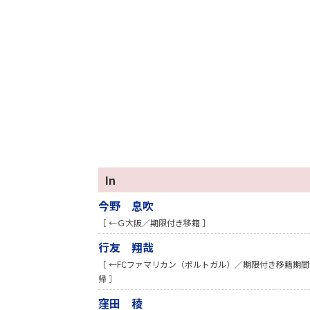
In
今野 息吹
［ ←Ｇ大阪／期限付き移籍 ］
行友 翔哉
［ ←FCファマリカン（ポルトガル）／期限付き移籍期
帰 ］
窪田 稜