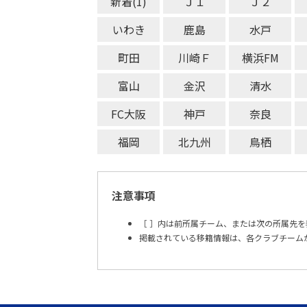
新着(1)
Ｊ１
Ｊ２
いわき
鹿島
水戸
町田
川崎Ｆ
横浜FM
富山
金沢
清水
FC大阪
神戸
奈良
福岡
北九州
鳥栖
注意事項
［ ］内は前所属チーム、または次の所属先を
掲載されている移籍情報は、各クラブチーム