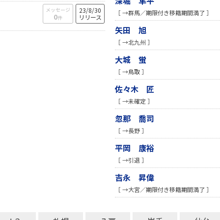
深堀 隼平
メッセージ
23/8/30
［ →群馬／期限付き移籍期間満了 ］
0
リリース
件
矢田 旭
［ →北九州 ］
大城 蛍
［ →鳥取 ］
佐々木 匠
［ →未確定 ］
忽那 喬司
［ →長野 ］
平岡 康裕
［ →引退 ］
吉永 昇偉
［ →大宮／期限付き移籍期間満了 ］