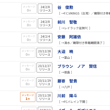
谷 俊勲
メッセージ
24/2/8
0
リリース
件
［ →F.C.VIKINGS（台湾）／期限付き移
前川 智敬
メッセージ
24/2/8
0
リリース
件
［ →レイラック滋賀FC ］
安藤 阿雄依
メッセージ
24/2/4
0
リリース
件
［ →清水／期限付き移籍期間満了 ］
大迫 暁
メッセージ
23/12/28
0
リリース
件
［ →富山 ］
ブラウン ノア 賢信
メッセージ
23/12/27
0
リリース
件
［ →徳島 ］
藤嵜 智貴
メッセージ
23/11/29
0
リリース
件
［ →八戸 ］
川前 陽斗
メッセージ
23/11/28
1
リリース
件
［ →FCバレイン下関 ］
メッセージ
23/9/12