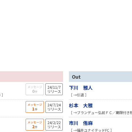
Out
下川 雅人
メッセージ
24/11/7
0
リリース
件
 ］
［ →引退 ］
杉本 大雅
メッセージ
24/7/24
1
リリース
件
［ →ブランデュー弘前ＦＣ／期限付き移
市川 侑麻
メッセージ
24/2/22
2
リリース
件
［ →福井ユナイテッドFC ］