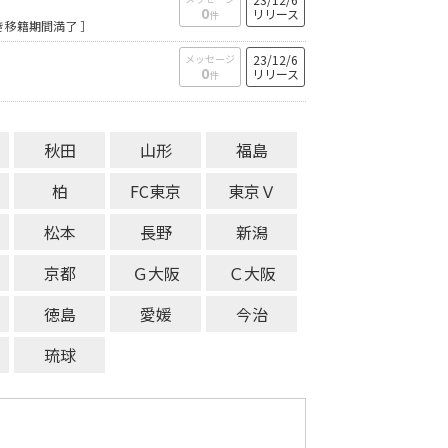
0
リリース
件
き移籍期間満了 ］
メッセージ
23/12/6
0
リリース
件
秋田
山形
福島
柏
FC東京
東京Ｖ
松本
長野
新潟
京都
Ｇ大阪
Ｃ大阪
徳島
愛媛
今治
琉球