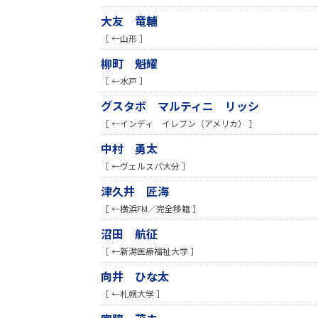
大友 竜輔
［ ←山形 ］
柳町 魁耀
［ ←水戸 ］
グスタボ マルティニ リッシ
［ ←インディ イレブン（アメリカ） ］
中村 勇太
［ ←ヴェルスパ大分 ］
津久井 匠海
［ ←横浜FM／完全移籍 ］
沼田 航征
［ ←新潟医療福祉大学 ］
向井 ひな太
［ ←札幌大学 ］