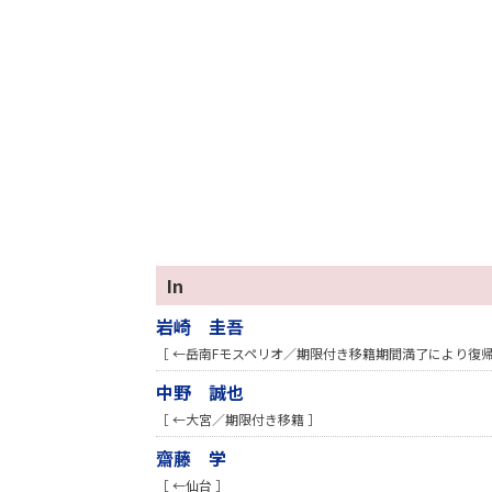
In
岩崎 圭吾
［ ←岳南Fモスペリオ／期限付き移籍期間満了により復帰
中野 誠也
［ ←大宮／期限付き移籍 ］
齋藤 学
［ ←仙台 ］