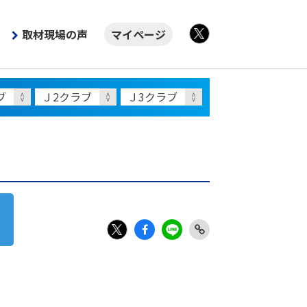
取材現場の声
マイページ
X
Fac
LIN
Link
X
ebo
E
Copy
ok