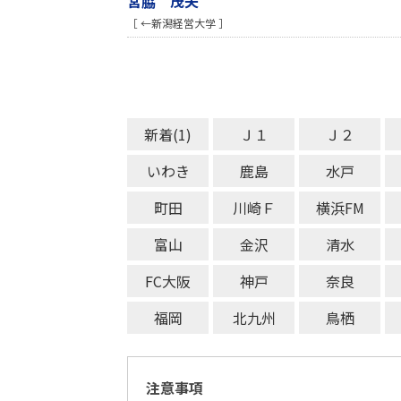
宮脇 茂夫
［ ←新潟経営大学 ］
新着(1)
Ｊ１
Ｊ２
いわき
鹿島
水戸
町田
川崎Ｆ
横浜FM
富山
金沢
清水
FC大阪
神戸
奈良
福岡
北九州
鳥栖
注意事項