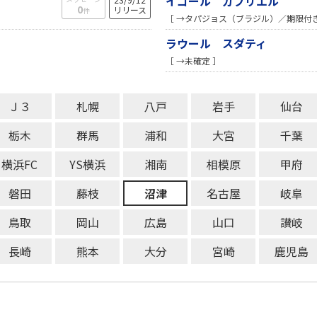
イゴール ガブリエル
0
リリース
件
［ →タパジョス（ブラジル）／期限付
ラウール スダティ
［ →未確定 ］
Ｊ３
札幌
八戸
岩手
仙台
栃木
群馬
浦和
大宮
千葉
横浜FC
YS横浜
湘南
相模原
甲府
磐田
藤枝
沼津
名古屋
岐阜
鳥取
岡山
広島
山口
讃岐
長崎
熊本
大分
宮崎
鹿児島