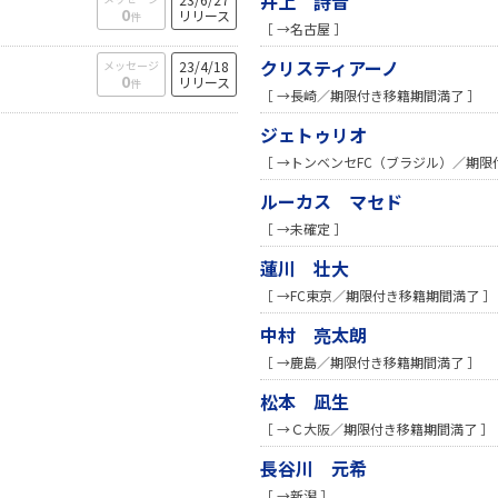
井上 詩音
0
リリース
件
［ →名古屋 ］
クリスティアーノ
メッセージ
23/4/18
0
リリース
件
［ →長崎／期限付き移籍期間満了 ］
ジェトゥリオ
［ →トンベンセFC（ブラジル）／期限
ルーカス マセド
［ →未確定 ］
蓮川 壮大
［ →FC東京／期限付き移籍期間満了 ］
中村 亮太朗
［ →鹿島／期限付き移籍期間満了 ］
松本 凪生
［ →Ｃ大阪／期限付き移籍期間満了 ］
長谷川 元希
［ →新潟 ］