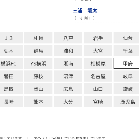
三浦 颯太
［ →川崎Ｆ ］
Ｊ３
札幌
八戸
岩手
仙台
栃木
群馬
浦和
大宮
千葉
横浜FC
YS横浜
湘南
相模原
甲府
磐田
藤枝
沼津
名古屋
岐阜
鳥取
岡山
広島
山口
讃岐
長崎
熊本
大分
宮崎
鹿児島
表しています。［ ］内の（ ）は所属していた年を表しています。