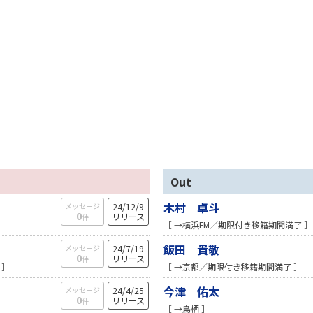
Out
木村 卓斗
メッセージ
24/12/9
0
リリース
件
［ →横浜FM／期限付き移籍期間満了 ］
飯田 貴敬
メッセージ
24/7/19
0
リリース
件
 ］
［ →京都／期限付き移籍期間満了 ］
今津 佑太
メッセージ
24/4/25
0
リリース
件
［ →鳥栖 ］