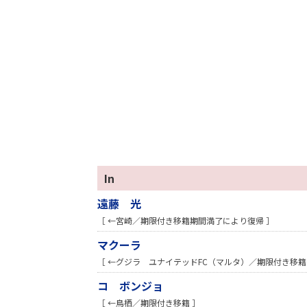
In
遠藤 光
［ ←宮崎／期限付き移籍期間満了により復帰 ］
マクーラ
［ ←グジラ ユナイテッドFC（マルタ）／期限付き移籍
コ ボンジョ
［ ←鳥栖／期限付き移籍 ］