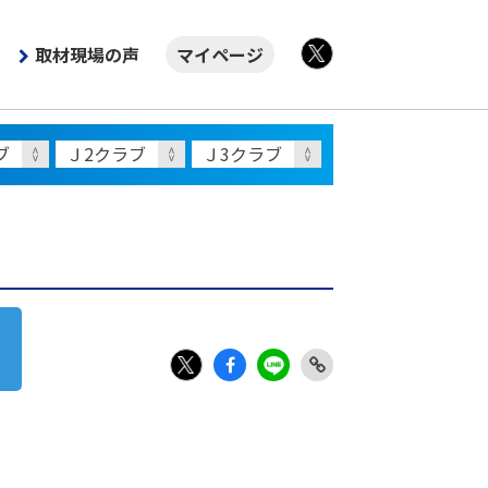
取材現場の声
マイページ
X
Fac
LIN
Link
X
ebo
E
Copy
ok