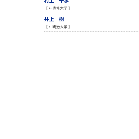
村上 千歩
［ ←専修大学 ］
井上 樹
［ ←明治大学 ］