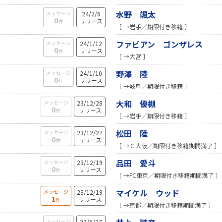
水野 颯太
メッセージ
24/2/6
0
リリース
件
［ →岩手／期限付き移籍 ］
ファビアン ゴンザレス
メッセージ
24/1/12
0
リリース
件
［ →大宮 ］
野澤 陸
メッセージ
24/1/10
0
リリース
件
［ →岐阜／期限付き移籍 ］
大和 優槻
メッセージ
23/12/28
0
リリース
件
［ →岩手／期限付き移籍 ］
松田 陸
メッセージ
23/12/27
0
リリース
件
［ →Ｃ大阪／期限付き移籍期間満了 ］
品田 愛斗
メッセージ
23/12/19
0
リリース
件
［ →FC東京／期限付き移籍期間満了 ］
マイケル ウッド
メッセージ
23/12/19
1
リリース
件
［ →京都／期限付き移籍期間満了 ］
メッセージ
23/6/27