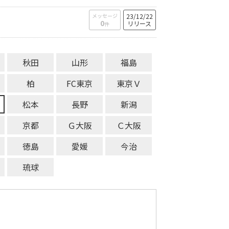
メッセージ
23/12/22
0
リリース
件
秋田
山形
福島
柏
FC東京
東京Ｖ
松本
長野
新潟
京都
Ｇ大阪
Ｃ大阪
徳島
愛媛
今治
琉球