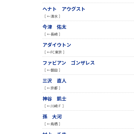
ヘナト アウグスト
［ ←清水 ］
今津 佑太
［ ←長崎 ］
アダイウトン
［ ←FC東京 ］
ファビアン ゴンザレス
［ ←磐田 ］
三沢 直人
［ ←京都 ］
神谷 凱士
［ ←川崎Ｆ ］
孫 大河
［ ←鳥栖 ］