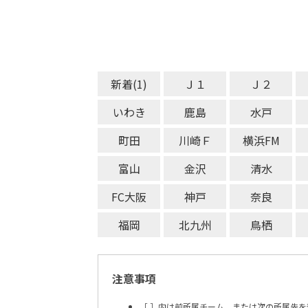
新着(1)
Ｊ１
Ｊ２
いわき
鹿島
水戸
町田
川崎Ｆ
横浜FM
富山
金沢
清水
FC大阪
神戸
奈良
福岡
北九州
鳥栖
注意事項
［ ］内は前所属チーム、または次の所属先を