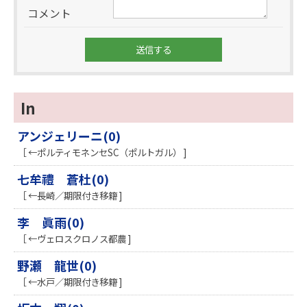
コメント
In
アンジェリーニ(0)
［ ←ポルティモネンセSC（ポルトガル） ]
七牟禮 蒼杜(0)
［ ←長崎／期限付き移籍 ]
李 眞雨(0)
［ ←ヴェロスクロノス都農 ]
野瀬 龍世(0)
［ ←水戸／期限付き移籍 ]