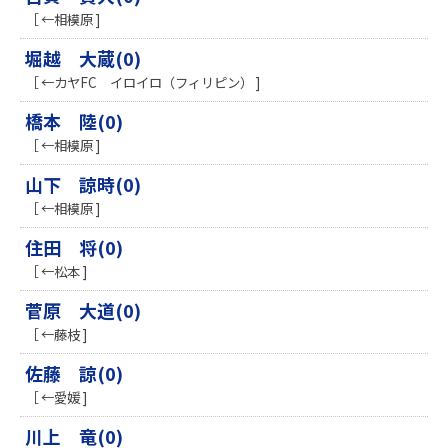
［ ←相模原 ]
堀越 大蔵(0)
［ ←カヤFC イロイロ（フィリピン） ]
橋本 陸(0)
［ ←相模原 ]
山下 諒時(0)
［ ←相模原 ]
住田 将(0)
［ ←松本 ]
菅原 大道(0)
［ ←藤枝 ]
佐藤 諒(0)
［ ←愛媛 ]
川上 竜(0)