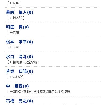
［ ←岐阜 ]
黒﨑 隼人(0)
［ ←栃木SC ]
和田 育(0)
［ ←沼津 ]
松本 孝平(0)
［ ←甲府 ]
水口 湧斗(0)
［ ←相模原／完全移籍 ]
芳賀 日陽(0)
［ ←いわき ]
申 東旻(0)
［ ←OKFC／期限付き移籍期間満了により復帰 ]
石橋 克之(0)