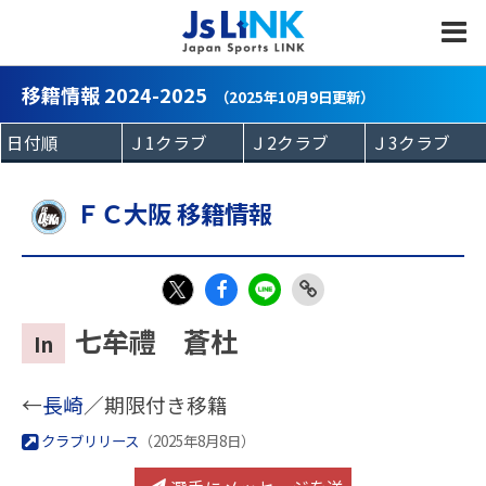
MENU
移籍情報 2024-2025
（2025年10月9日更新）
ＦＣ大阪 移籍情報
Fac
LIN
Link
X
七牟禮 蒼杜
In
eb
E
Copy
oo
←
長崎
／期限付き移籍
k
クラブリリース
（2025年8月8日）