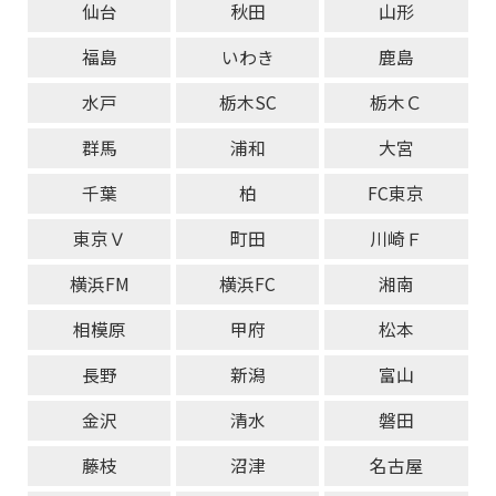
仙台
秋田
山形
福島
いわき
鹿島
水戸
栃木SC
栃木Ｃ
群馬
浦和
大宮
千葉
柏
FC東京
東京Ｖ
町田
川崎Ｆ
横浜FM
横浜FC
湘南
相模原
甲府
松本
長野
新潟
富山
金沢
清水
磐田
藤枝
沼津
名古屋