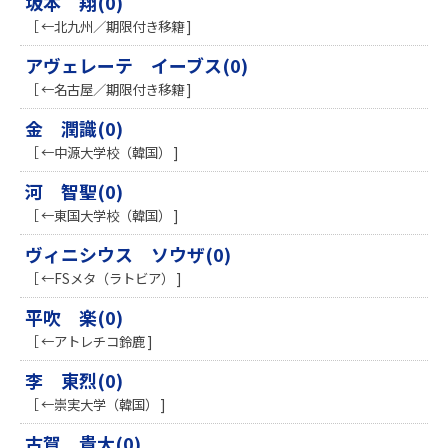
坂本 翔(0)
［ ←北九州／期限付き移籍 ]
アヴェレーテ イーブス(0)
［ ←名古屋／期限付き移籍 ]
金 潤識(0)
［ ←中源大学校（韓国） ]
河 智聖(0)
［ ←東国大学校（韓国） ]
ヴィニシウス ソウザ(0)
［ ←FSメタ（ラトビア） ]
平吹 楽(0)
［ ←アトレチコ鈴鹿 ]
李 東烈(0)
［ ←崇実大学（韓国） ]
古賀 貴大(0)