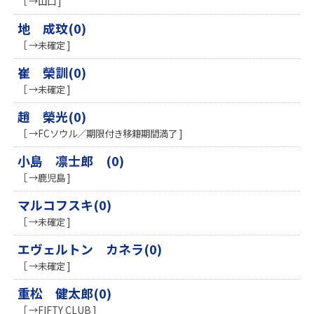
［ →山口 ]
地 成玟(0)
［ →未確定 ]
崔 榮訓(0)
［ →未確定 ]
趙 榮光(0)
［ →FCソウル／期限付き移籍期間満了 ]
小島 凛士郎 (0)
［ →鹿児島 ]
マルコフスキ(0)
［ →未確定 ]
エヴェルトン カネラ(0)
［ →未確定 ]
重松 健太郎(0)
［ →FIFTY CLUB ]