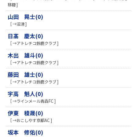
移籍 ]
山田 晃士(0)
［ →沼津 ]
日髙 慶太(0)
［ →アトレチコ鈴鹿クラブ ]
木出 雄斗(0)
［ →アトレチコ鈴鹿クラブ ]
藤田 雄士(0)
［ →アトレチコ鈴鹿クラブ ]
宇高 魁人(0)
［ →ラインメール青森FC ]
伊東 稜晟(0)
［ →おこしやす京都AC ]
坂本 修佑(0)