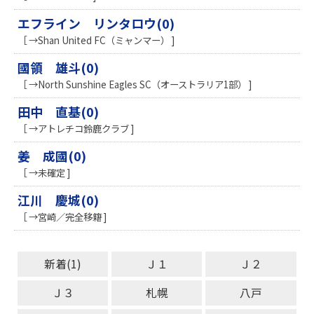
エフライン リンタロウ(0)
［ →Shan United FC（ミャンマー） ]
國領 雄斗(0)
［ →North Sunshine Eagles SC（オーストラリア1部） ]
田中 直基(0)
［ →アトレチコ鈴鹿クラブ ]
姜 成國(0)
［ →未確定 ]
江川 慶城(0)
［ →宮崎／完全移籍 ]
新着(1)
Ｊ１
Ｊ２
Ｊ３
札幌
八戸