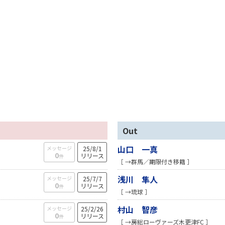
Out
山口 一真
メッセージ
25/8/1
0
リリース
件
［ →群馬／期限付き移籍 ］
浅川 隼人
メッセージ
25/7/7
0
リリース
件
［ →琉球 ］
村山 智彦
メッセージ
25/2/26
0
リリース
件
［ →房総ローヴァーズ木更津FC ］