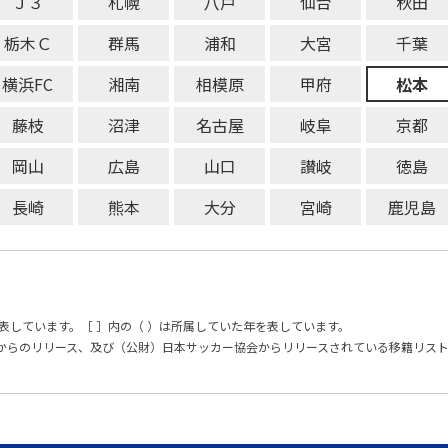
Ｊ３
札幌
八戸
仙台
秋田
栃木Ｃ
群馬
浦和
大宮
千葉
横浜FC
湘南
相模原
甲府
松本
藤枝
沼津
名古屋
岐阜
京都
岡山
広島
山口
讃岐
徳島
長崎
熊本
大分
宮崎
鹿児島
表しています。［ ］内の（ ）は所属していた年を表しています。
からのリリース、及び（公財）日本サッカー協会からリリースされている移籍リス