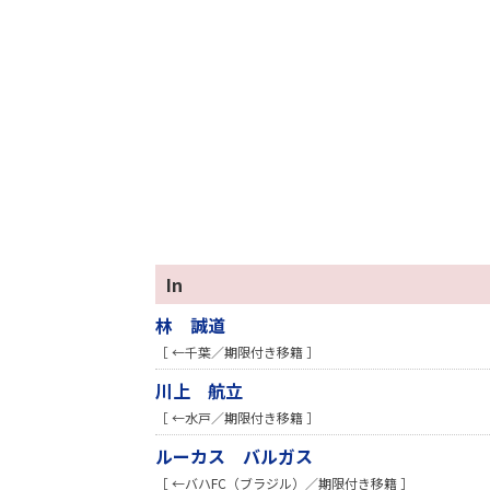
In
林 誠道
［ ←千葉／期限付き移籍 ］
川上 航立
［ ←水戸／期限付き移籍 ］
ルーカス バルガス
［ ←バハFC（ブラジル）／期限付き移籍 ］