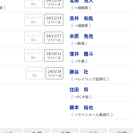
常田 克人
0
リリース
件
帰 ］
［ →相模原 ］
高井 和馬
メッセージ
24/12/19
0
リリース
件
［ →相模原 ］
米原 秀亮
メッセージ
24/12/17
0
リリース
件
［ →群馬 ］
薄井 覇斗
メッセージ
24/10/11
0
リリース
件
［ →千葉 ］
藤谷 壮
メッセージ
24/5/24
0
リリース
件
［ →レイラック滋賀FC ］
住田 将
［ →FC大阪 ］
藤本 裕也
［ →ラインメール青森FC ］