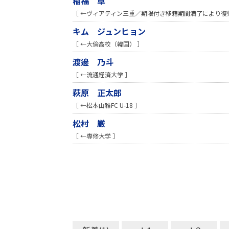
稲福 卓
［ ←ヴィアティン三重／期限付き移籍期間満了により復
キム ジュンヒョン
［ ←大倫高校（韓国） ］
渡邊 乃斗
［ ←流通経済大学 ］
萩原 正太郎
［ ←松本山雅FC U-18 ］
松村 厳
［ ←専修大学 ］