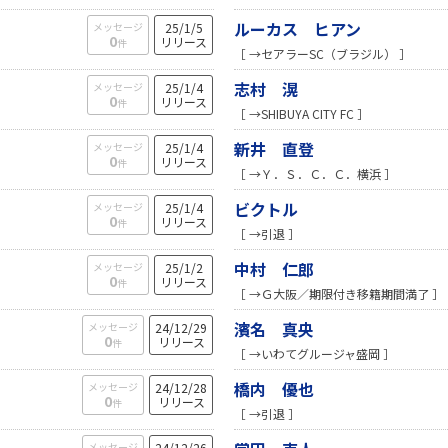
ルーカス ヒアン
メッセージ
25/1/5
0
リリース
件
［ →セアラーSC（ブラジル） ］
志村 滉
メッセージ
25/1/4
0
リリース
件
［ →SHIBUYA CITY FC ］
新井 直登
メッセージ
25/1/4
0
リリース
件
［ →Ｙ．Ｓ．Ｃ．Ｃ．横浜 ］
ビクトル
メッセージ
25/1/4
0
リリース
件
［ →引退 ］
中村 仁郎
メッセージ
25/1/2
0
リリース
件
［ →Ｇ大阪／期限付き移籍期間満了 ］
濱名 真央
メッセージ
24/12/29
0
リリース
件
［ →いわてグルージャ盛岡 ］
橋内 優也
メッセージ
24/12/28
0
リリース
件
［ →引退 ］
メッセージ
24/12/26