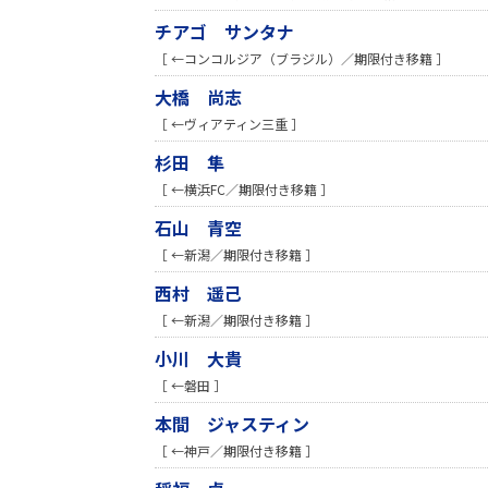
チアゴ サンタナ
［ ←コンコルジア（ブラジル）／期限付き移籍 ］
大橋 尚志
［ ←ヴィアティン三重 ］
杉田 隼
［ ←横浜FC／期限付き移籍 ］
石山 青空
［ ←新潟／期限付き移籍 ］
西村 遥己
［ ←新潟／期限付き移籍 ］
小川 大貴
［ ←磐田 ］
本間 ジャスティン
［ ←神戸／期限付き移籍 ］