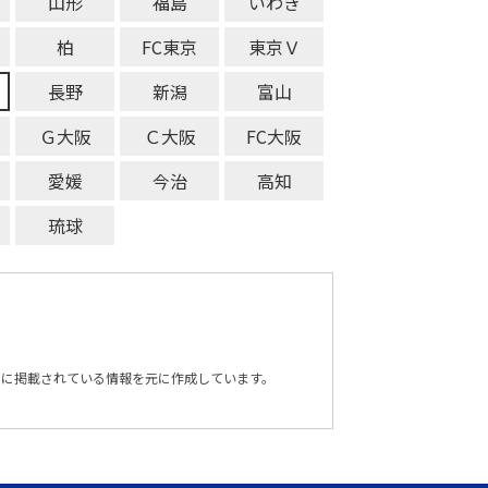
山形
福島
いわき
柏
FC東京
東京Ｖ
長野
新潟
富山
Ｇ大阪
Ｃ大阪
FC大阪
愛媛
今治
高知
琉球
トに掲載されている情報を元に作成しています。