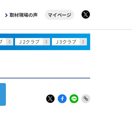
取材現場の声
マイページ
X
Fac
LIN
Link
X
ebo
E
Copy
ok