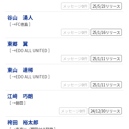
メッセージ
0
件
25/5/23
リリース
谷山 湧人
［ →FC徳島 ］
メッセージ
0
件
25/1/16
リリース
東郷 翼
［ →EDO ALL UNITED ］
メッセージ
0
件
25/1/11
リリース
東山 達稀
［ →EDO ALL UNITED ］
メッセージ
0
件
25/1/11
リリース
江﨑 巧朗
［ →磐田 ］
メッセージ
0
件
24/12/30
リリース
袴田 裕太郎
［ →東京Ｖ／期限付き移籍 ］