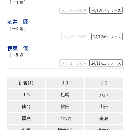
［ →千葉 ］
メッセージ
0
件
24/12/17
リリース
酒井 匠
［ →引退 ］
メッセージ
0
件
24/12/6
リリース
伊東 俊
［ →引退 ］
メッセージ
0
件
24/11/11
リリース
新着(1)
Ｊ１
Ｊ２
Ｊ３
札幌
八戸
仙台
秋田
山形
福島
いわき
鹿島