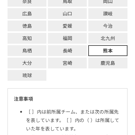
奈良
鳥取
岡山
広島
山口
讃岐
徳島
愛媛
今治
高知
福岡
北九州
鳥栖
長崎
熊本
大分
宮崎
鹿児島
琉球
注意事項
［ ］内は前所属チーム、または次の所属先
を表しています。［ ］内の（ ）は所属して
いた年を表しています。