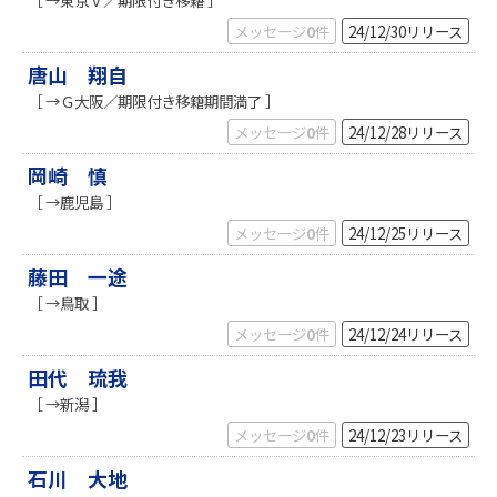
メッセージ
0
件
24/12/30
リリース
唐山 翔自
［ →Ｇ大阪／期限付き移籍期間満了 ］
メッセージ
0
件
24/12/28
リリース
岡崎 慎
［ →鹿児島 ］
メッセージ
0
件
24/12/25
リリース
藤田 一途
［ →鳥取 ］
メッセージ
0
件
24/12/24
リリース
田代 琉我
［ →新潟 ］
メッセージ
0
件
24/12/23
リリース
石川 大地