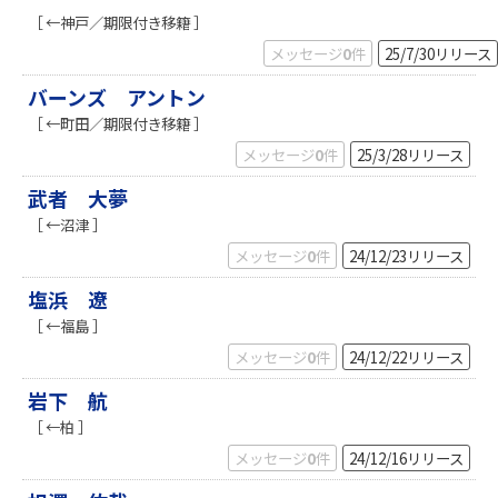
［ ←神戸／期限付き移籍 ］
メッセージ
0
件
25/7/30
リリース
バーンズ アントン
［ ←町田／期限付き移籍 ］
メッセージ
0
件
25/3/28
リリース
武者 大夢
［ ←沼津 ］
メッセージ
0
件
24/12/23
リリース
塩浜 遼
［ ←福島 ］
メッセージ
0
件
24/12/22
リリース
岩下 航
［ ←柏 ］
メッセージ
0
件
24/12/16
リリース