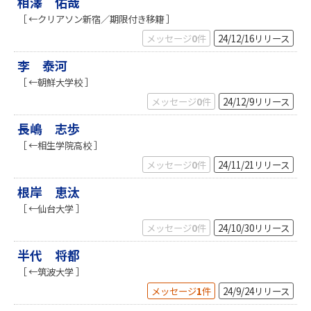
相澤 佑哉
［ ←クリアソン新宿／期限付き移籍 ］
メッセージ
0
件
24/12/16
リリース
李 泰河
［ ←朝鮮大学校 ］
メッセージ
0
件
24/12/9
リリース
長嶋 志歩
［ ←相生学院高校 ］
メッセージ
0
件
24/11/21
リリース
根岸 恵汰
［ ←仙台大学 ］
メッセージ
0
件
24/10/30
リリース
半代 将都
［ ←筑波大学 ］
メッセージ
1
件
24/9/24
リリース