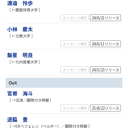
渡邉 怜歩
［ ←鹿屋体育大学 ］
メッセージ
0
件
24/6/21
リリース
小林 慶太
［ ←立教大学 ］
メッセージ
0
件
24/6/11
リリース
飯星 明良
［ ←九州産業大学 ］
メッセージ
0
件
24/5/23
リリース
Out
宮㟢 海斗
［ →沼津／期限付き移籍 ］
メッセージ
0
件
25/8/22
リリース
道脇 豊
［ →SKベフェレン（ベルギー）／期限付き移籍 ］