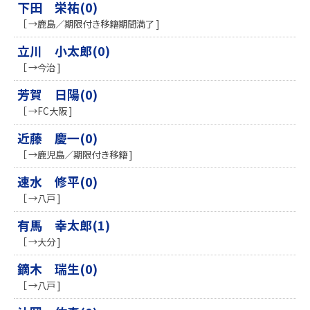
下田 栄祐(0)
［ →鹿島／期限付き移籍期間満了 ]
立川 小太郎(0)
［ →今治 ]
芳賀 日陽(0)
［ →FC大阪 ]
近藤 慶一(0)
［ →鹿児島／期限付き移籍 ]
速水 修平(0)
［ →八戸 ]
有馬 幸太郎(1)
［ →大分 ]
鏑木 瑞生(0)
［ →八戸 ]