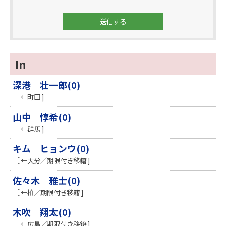
In
深港 壮一郎(0)
［ ←町田 ]
山中 惇希(0)
［ ←群馬 ]
キム ヒョンウ(0)
［ ←大分／期限付き移籍 ]
佐々木 雅士(0)
［ ←柏／期限付き移籍 ]
木吹 翔太(0)
［ ←広島／期限付き移籍 ]