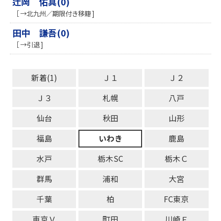
辻岡 佑真(0)
［ →北九州／期限付き移籍 ]
田中 謙吾(0)
［ →引退 ]
新着(1)
Ｊ１
Ｊ２
Ｊ３
札幌
八戸
仙台
秋田
山形
福島
いわき
鹿島
水戸
栃木SC
栃木Ｃ
群馬
浦和
大宮
千葉
柏
FC東京
東京Ｖ
町田
川崎Ｆ