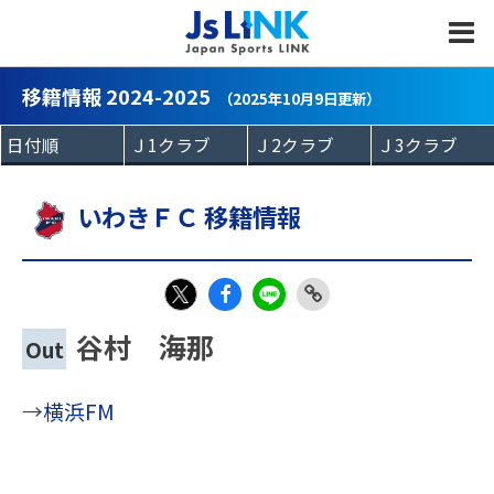
MENU
移籍情報 2024-2025
（2025年10月9日更新）
いわきＦＣ 移籍情報
Fac
LIN
Link
X
谷村 海那
Out
eb
E
Copy
oo
→
横浜FM
k