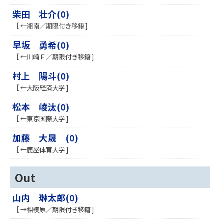
柴田 壮介(0)
［ ←湘南／期限付き移籍 ]
早坂 勇希(0)
［ ←川崎Ｆ／期限付き移籍 ]
村上 陽斗(0)
［ ←大阪経済大学 ]
松本 崚汰(0)
［ ←東京国際大学 ]
加藤 大晟 (0)
［ ←鹿屋体育大学 ]
Out
山内 琳太郎(0)
［ →相模原／期限付き移籍 ]