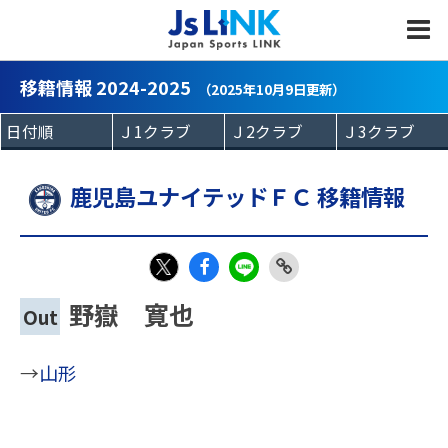
MENU
移籍情報 2024-2025
（2025年10月9日更新）
鹿児島ユナイテッドＦＣ 移籍情報
Fac
LIN
Link
X
野嶽 寛也
Out
eb
E
Copy
oo
→
山形
k