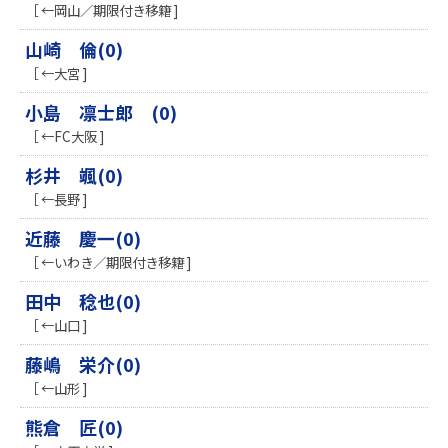
［ ←岡山／期限付き移籍 ]
山崎 倫(0)
［ ←大宮 ]
小島 凛士郎 (0)
［ ←FC大阪 ]
杉井 颯(0)
［ ←長野 ]
近藤 慶一(0)
［ ←いわき／期限付き移籍 ]
田中 稔也(0)
［ ←山口 ]
藤嶋 栄介(0)
［ ←山形 ]
熊倉 匠(0)