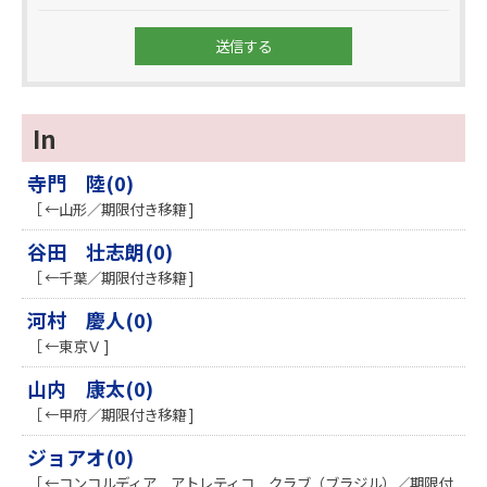
In
寺門 陸(0)
［ ←山形／期限付き移籍 ]
谷田 壮志朗(0)
［ ←千葉／期限付き移籍 ]
河村 慶人(0)
［ ←東京Ｖ ]
山内 康太(0)
［ ←甲府／期限付き移籍 ]
ジョアオ(0)
［ ←コンコルディア アトレティコ クラブ（ブラジル）／期限付