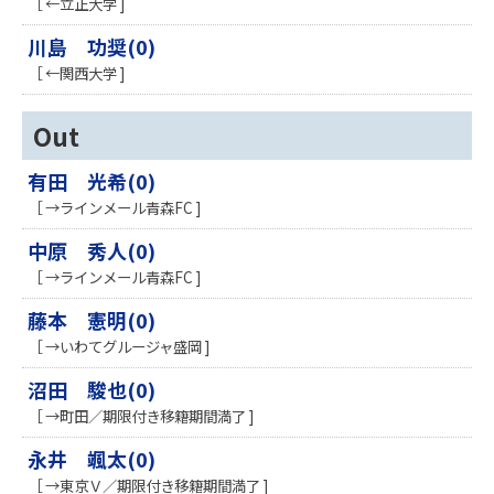
［ ←立正大学 ]
川島 功奨(0)
［ ←関西大学 ]
Out
有田 光希(0)
［ →ラインメール青森FC ]
中原 秀人(0)
［ →ラインメール青森FC ]
藤本 憲明(0)
［ →いわてグルージャ盛岡 ]
沼田 駿也(0)
［ →町田／期限付き移籍期間満了 ]
永井 颯太(0)
［ →東京Ｖ／期限付き移籍期間満了 ]