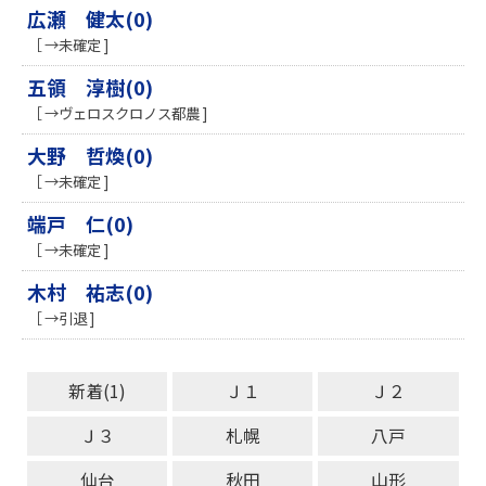
広瀬 健太(0)
［ →未確定 ]
五領 淳樹(0)
［ →ヴェロスクロノス都農 ]
大野 哲煥(0)
［ →未確定 ]
端戸 仁(0)
［ →未確定 ]
木村 祐志(0)
［ →引退 ]
新着(1)
Ｊ１
Ｊ２
Ｊ３
札幌
八戸
仙台
秋田
山形