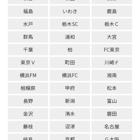
福島
いわき
鹿島
水戸
栃木SC
栃木Ｃ
群馬
浦和
大宮
千葉
柏
FC東京
東京Ｖ
町田
川崎Ｆ
横浜FM
横浜FC
湘南
相模原
甲府
松本
長野
新潟
富山
金沢
清水
磐田
藤枝
沼津
名古屋
岐阜
京都
Ｇ大阪