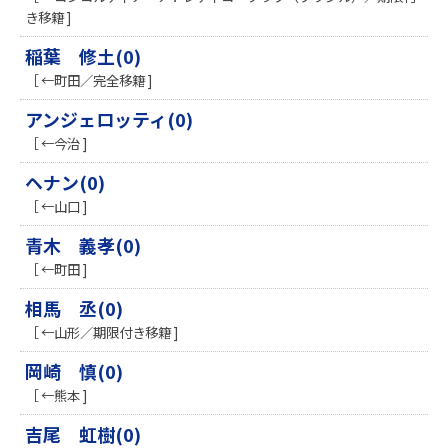
き移籍 ]
稲葉 修土(0)
［ ←町田／完全移籍 ]
アンジェロッティ(0)
［ ←今治 ]
ヘナン(0)
［ ←山口 ]
青木 義孝(0)
［ ←町田 ]
相馬 丞(0)
［ ←山形／期限付き移籍 ]
岡崎 慎(0)
［ ←熊本 ]
吉尾 虹樹(0)