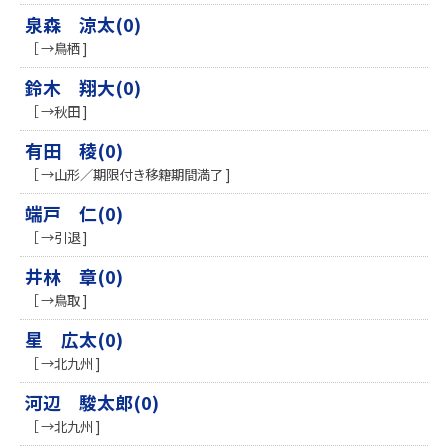
泉森 涼太(0)
［ →鳥栖 ]
鈴木 翔大(0)
［ →秋田 ]
有田 稜(0)
［ →山形／期限付き移籍期間満了 ]
端戸 仁(0)
［ →引退 ]
井林 章(0)
［ →鳥取 ]
星 広太(0)
［ →北九州 ]
河辺 駿太郎(0)
［ →北九州 ]