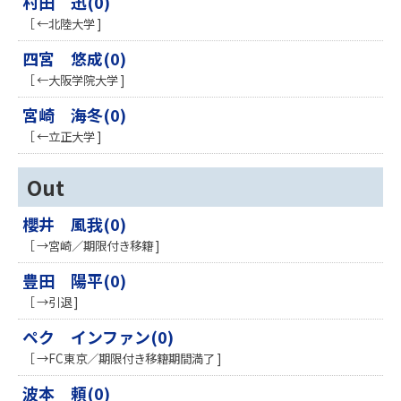
村田 迅(0)
［ ←北陸大学 ]
四宮 悠成(0)
［ ←大阪学院大学 ]
宮崎 海冬(0)
［ ←立正大学 ]
Out
櫻井 風我(0)
［ →宮崎／期限付き移籍 ]
豊田 陽平(0)
［ →引退 ]
ペク インファン(0)
［ →FC東京／期限付き移籍期間満了 ]
波本 頼(0)