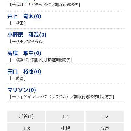
［ →福井ユナイテッドFC／期限付き移籍 ]
井上 竜太(0)
［ →秋田 ]
小野原 和哉(0)
［ →秋田／完全移籍 ]
高塩 隼生(0)
［ →横浜FC／期限付き移籍期間満了 ]
田口 裕也(0)
［ →愛媛 ]
マリソン(0)
［ →フィゲイレンセFC（ブラジル）／期限付き移籍期間満了 ]
新着(1)
Ｊ１
Ｊ２
Ｊ３
札幌
八戸