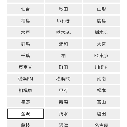
仙台
秋田
山形
福島
いわき
鹿島
水戸
栃木SC
栃木Ｃ
群馬
浦和
大宮
千葉
柏
FC東京
東京Ｖ
町田
川崎Ｆ
横浜FM
横浜FC
湘南
相模原
甲府
松本
長野
新潟
富山
金沢
清水
磐田
藤枝
沼津
名古屋