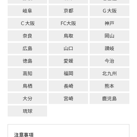
岐阜
京都
Ｇ大阪
Ｃ大阪
FC大阪
神戸
奈良
鳥取
岡山
広島
山口
讃岐
徳島
愛媛
今治
高知
福岡
北九州
鳥栖
長崎
熊本
大分
宮崎
鹿児島
琉球
注意事項