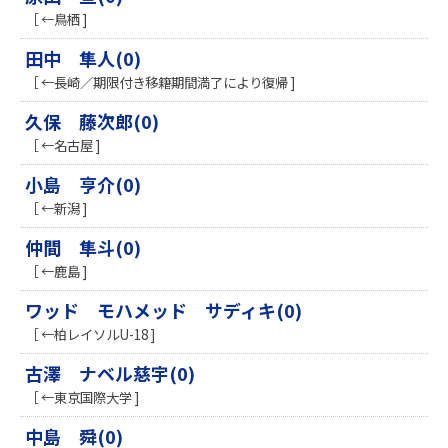
［ ←鳥栖 ]
田中 隼人(0)
［ ←長崎／期限付き移籍期間満了により復帰 ]
久保 藤次郎(0)
［ ←名古屋 ]
小島 亨介(0)
［ ←新潟 ]
仲間 隼斗(0)
［ ←鹿島 ]
ワッド モハメッド サディキ(0)
［ ←柏レイソルU-18 ]
古澤 ナベル慈宇(0)
［ ←東京国際大学 ]
中島 舜(0)