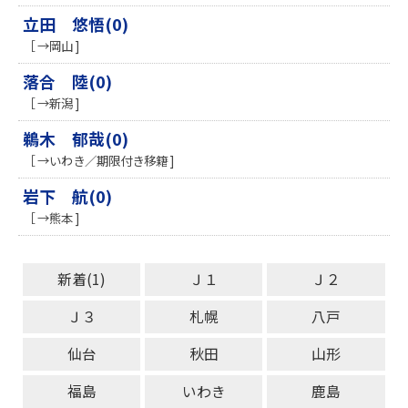
立田 悠悟(0)
［ →岡山 ]
落合 陸(0)
［ →新潟 ]
鵜木 郁哉(0)
［ →いわき／期限付き移籍 ]
岩下 航(0)
［ →熊本 ]
新着(1)
Ｊ１
Ｊ２
Ｊ３
札幌
八戸
仙台
秋田
山形
福島
いわき
鹿島