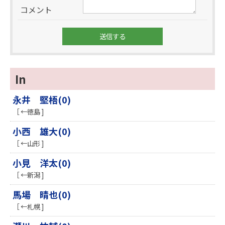
コメント
In
永井 堅梧(0)
［ ←徳島 ]
小西 雄大(0)
［ ←山形 ]
小見 洋太(0)
［ ←新潟 ]
馬場 晴也(0)
［ ←札幌 ]