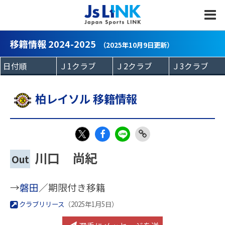
MENU
移籍情報 2024-2025
（2025年10月9日更新）
柏レイソル 移籍情報
Fac
LIN
Link
X
川口 尚紀
Out
eb
E
Copy
oo
→
磐田
／期限付き移籍
k
クラブリリース
（2025年1月5日）