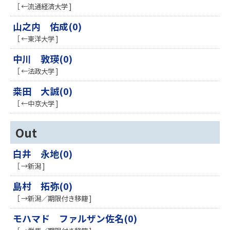
［ ←流通経済大学 ]
山之内 佑成(0)
［ ←東洋大学 ]
中川 敦瑛(0)
［ ←法政大学 ]
桒田 大誠(0)
［ ←中京大学 ]
Out
白井 永地(0)
［ →新潟 ]
島村 拓弥(0)
［ →新潟／期限付き移籍 ]
モハマド ファルザン佐名(0)