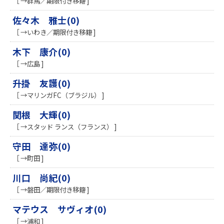
［ →群馬／期限付き移籍 ]
佐々木 雅士(0)
［ →いわき／期限付き移籍 ]
木下 康介(0)
［ →広島 ]
升掛 友護(0)
［ →マリンガFC（ブラジル） ]
関根 大輝(0)
［ →スタッド ランス（フランス） ]
守田 達弥(0)
［ →町田 ]
川口 尚紀(0)
［ →磐田／期限付き移籍 ]
マテウス サヴィオ(0)
［ →浦和 ]