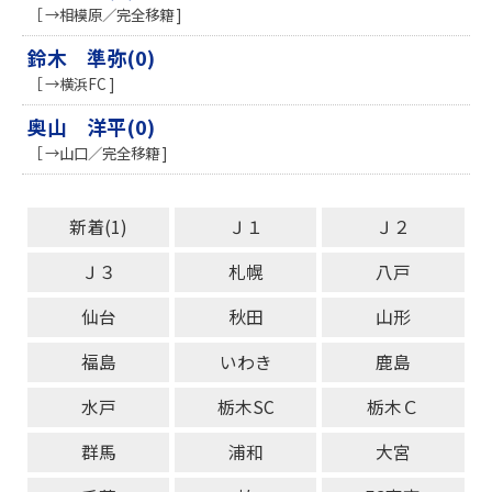
［ →相模原／完全移籍 ]
鈴木 準弥(0)
［ →横浜FC ]
奥山 洋平(0)
［ →山口／完全移籍 ]
新着(1)
Ｊ１
Ｊ２
Ｊ３
札幌
八戸
仙台
秋田
山形
福島
いわき
鹿島
水戸
栃木SC
栃木Ｃ
群馬
浦和
大宮