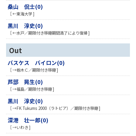
桑山 侃士(0)
［ ←東海大学 ]
黒川 淳史(0)
［ ←水戸／期限付き移籍期間満了により復帰 ]
Out
バスケス バイロン(0)
［ →栃木Ｃ／期限付き移籍 ]
芦部 晃生(0)
［ →福島／期限付き移籍 ]
黒川 淳史(0)
［ →FK Tukums 2000（ラトビア）／期限付き移籍 ]
深港 壮一郎(0)
［ →いわき ]