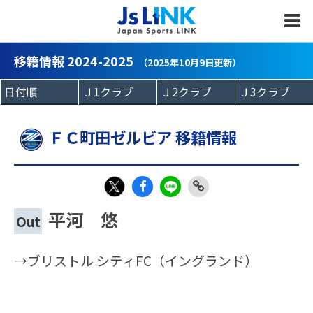
MENU
移籍情報 2024-2025
（2025年10月9日更新）
ＦＣ町田ゼルビア 移籍情報
Fac
LIN
Link
X
平河 悠
Out
eb
E
Copy
oo
→ブリストル シティFC（イングランド）
k