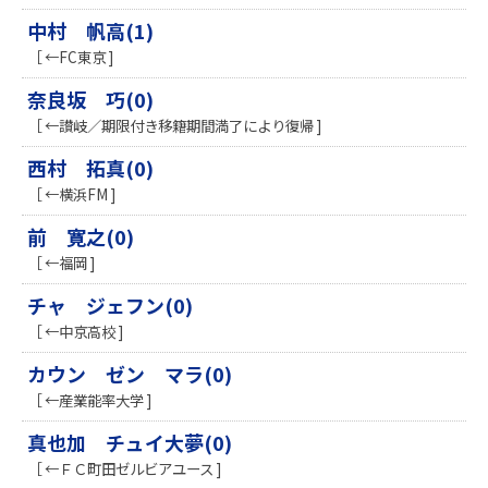
中村 帆高(1)
［ ←FC東京 ]
奈良坂 巧(0)
［ ←讃岐／期限付き移籍期間満了により復帰 ]
西村 拓真(0)
［ ←横浜FM ]
前 寛之(0)
［ ←福岡 ]
チャ ジェフン(0)
［ ←中京高校 ]
カウン ゼン マラ(0)
［ ←産業能率大学 ]
真也加 チュイ大夢(0)
［ ←ＦＣ町田ゼルビアユース ]