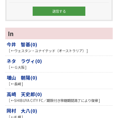
In
今井 智基(0)
［ ←ウェスタン・ユナイテッド（オーストラリア） ]
ネタ ラヴィ(0)
［ ←Ｇ大阪 ]
増山 朝陽(0)
［ ←長崎 ]
高崎 天史郎(0)
［ ←SHIBUYA CITY FC／期限付き移籍期間満了により復帰 ]
岡村 大八(0)
［ ←札幌 ]