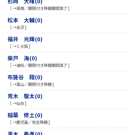
杉岡 大暉(0)
［ →湘南／期限付き移籍期間満了 ]
松本 大輔(0)
［ →金沢 ]
福井 光輝(0)
［ →Ｃ大阪 ]
柴戸 海(0)
［ →浦和／期限付き移籍期間満了 ]
布施谷 翔(0)
［ →富山／期限付き移籍 ]
荒木 駿太(0)
［ →仙台 ]
稲葉 修土(0)
［ →鹿児島／完全移籍 ]
青木 義孝(0)