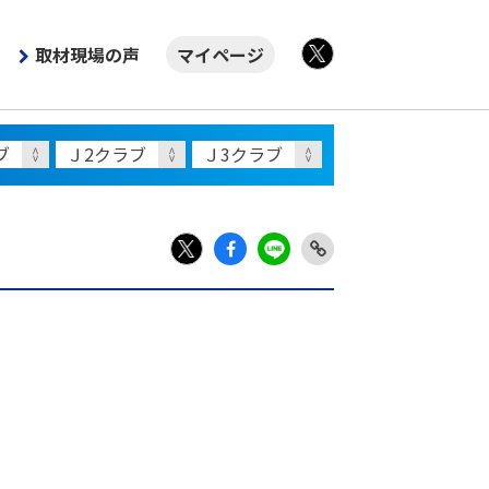
取材現場の声
マイページ
X
Fac
LIN
Link
X
ebo
E
Copy
ok