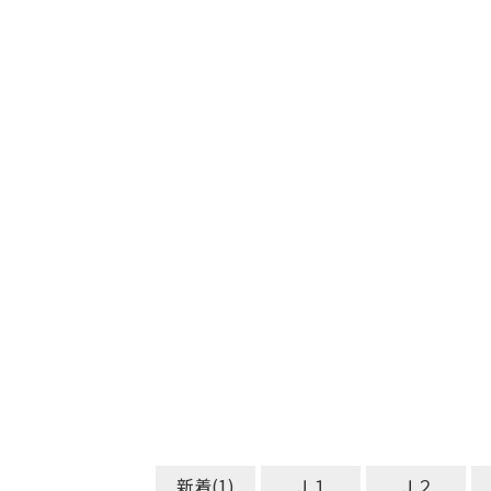
新着(1)
Ｊ１
Ｊ２