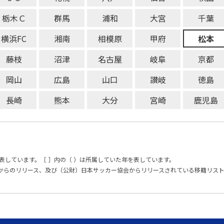
栃木Ｃ
群馬
浦和
大宮
千葉
横浜FC
湘南
相模原
甲府
松本
藤枝
沼津
名古屋
岐阜
京都
岡山
広島
山口
讃岐
徳島
長崎
熊本
大分
宮崎
鹿児島
表しています。［ ］内の（ ）は所属していた年を表しています。
からのリリース、及び（公財）日本サッカー協会からリリースされている移籍リス