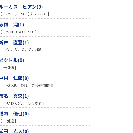
ルーカス ヒアン(0)
［ →セアラーSC（ブラジル） ]
志村 滉(1)
［ →SHIBUYA CITY FC ]
新井 直登(1)
［ →Ｙ．Ｓ．Ｃ．Ｃ．横浜 ]
ビクトル(0)
［ →引退 ]
中村 仁郎(0)
［ →Ｇ大阪／期限付き移籍期間満了 ]
濱名 真央(1)
［ →いわてグルージャ盛岡 ]
橋内 優也(0)
［ →引退 ]
常田 克人(0)