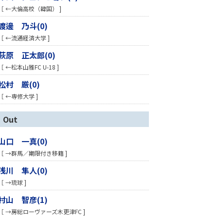
［ ←大倫高校（韓国） ]
渡邊 乃斗(0)
［ ←流通経済大学 ]
萩原 正太郎(0)
［ ←松本山雅FC U-18 ]
松村 厳(0)
［ ←専修大学 ]
Out
山口 一真(0)
［ →群馬／期限付き移籍 ]
浅川 隼人(0)
［ →琉球 ]
村山 智彦(1)
［ →房総ローヴァーズ木更津FC ]