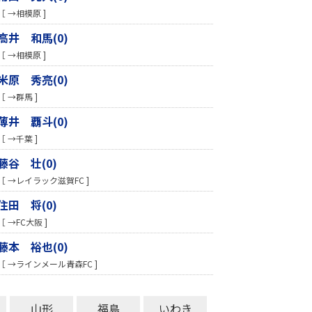
［ →相模原 ]
高井 和馬(0)
［ →相模原 ]
米原 秀亮(0)
［ →群馬 ]
薄井 覇斗(0)
［ →千葉 ]
藤谷 壮(0)
［ →レイラック滋賀FC ]
住田 将(0)
［ →FC大阪 ]
藤本 裕也(0)
［ →ラインメール青森FC ]
山形
福島
いわき