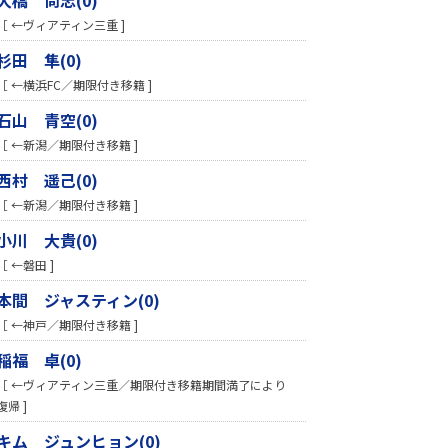
［ ←ヴィアティン三重 ]
杉田 隼(0)
［ ←横浜FC／期限付き移籍 ]
石山 青空(0)
［ ←新潟／期限付き移籍 ]
西村 遥己(0)
［ ←新潟／期限付き移籍 ]
小川 大貴(0)
［ ←磐田 ]
本間 ジャスティン(0)
［ ←神戸／期限付き移籍 ]
稲福 卓(0)
［ ←ヴィアティン三重／期限付き移籍期間満了により
復帰 ]
キム ジュンヒョン(0)