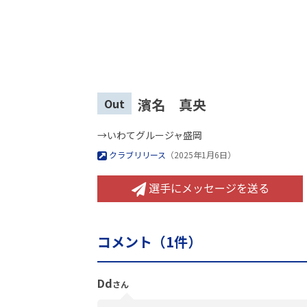
濱名 真央
Out
→いわてグルージャ盛岡
クラブリリース
（2025年1月6日）
選手にメッセージを送る
コメント（
1
件）
Dd
さん