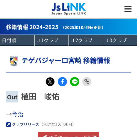
MENU
移籍情報 2024-2025
（2025年10月9日更新）
テゲバジャーロ宮崎 移籍情報
Fac
LIN
Link
X
植田 峻佑
Out
eb
E
Copy
oo
→
今治
k
クラブリリース
（2024年12月20日）