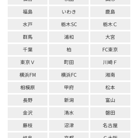
福島
いわき
鹿島
水戸
栃木SC
栃木Ｃ
群馬
浦和
大宮
千葉
柏
FC東京
東京Ｖ
町田
川崎Ｆ
横浜FM
横浜FC
湘南
相模原
甲府
松本
長野
新潟
富山
金沢
清水
磐田
藤枝
沼津
名古屋
岐阜
京都
Ｇ大阪