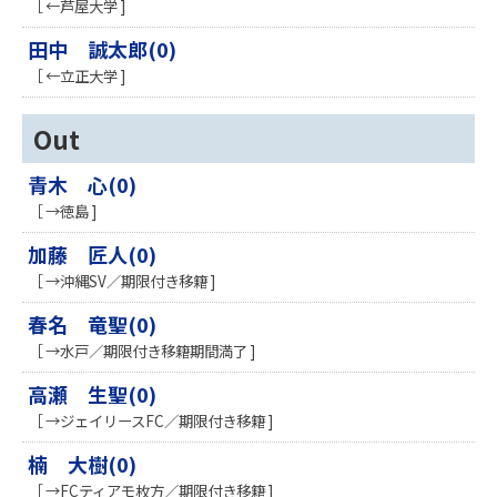
［ ←芦屋大学 ]
田中 誠太郎(0)
［ ←立正大学 ]
Out
青木 心(0)
［ →徳島 ]
加藤 匠人(0)
［ →沖縄SV／期限付き移籍 ]
春名 竜聖(0)
［ →水戸／期限付き移籍期間満了 ]
高瀬 生聖(0)
［ →ジェイリースFC／期限付き移籍 ]
楠 大樹(0)
［ →FCティアモ枚方／期限付き移籍 ]