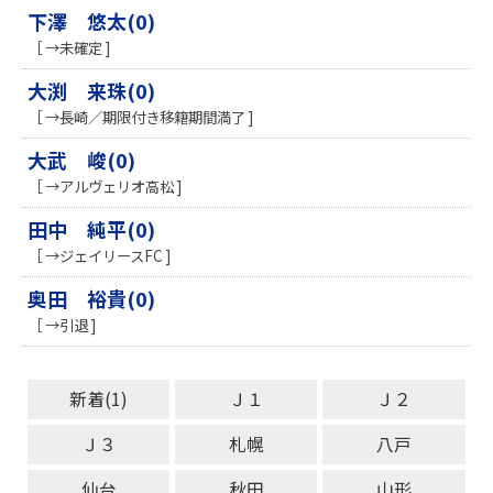
下澤 悠太(0)
［ →未確定 ]
大渕 来珠(0)
［ →長崎／期限付き移籍期間満了 ]
大武 峻(0)
［ →アルヴェリオ高松 ]
田中 純平(0)
［ →ジェイリースFC ]
奥田 裕貴(0)
［ →引退 ]
新着(1)
Ｊ１
Ｊ２
Ｊ３
札幌
八戸
仙台
秋田
山形