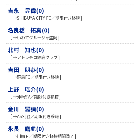
吉永 昇偉(0)
［ →SHIBUYA CITY FC／期限付き移籍 ]
名良橋 拓真(0)
［ →いわてグルージャ盛岡 ]
北村 知也(0)
［ →アトレチコ鈴鹿クラブ ]
吉田 朋恭(0)
［ →飛鳥FC／期限付き移籍 ]
上野 瑶介(0)
［ →沖縄SV／期限付き移籍 ]
金川 羅彌(0)
［ →AS刈谷／期限付き移籍 ]
永長 鷹虎(0)
［ →川崎Ｆ／期限付き移籍期間満了 ]