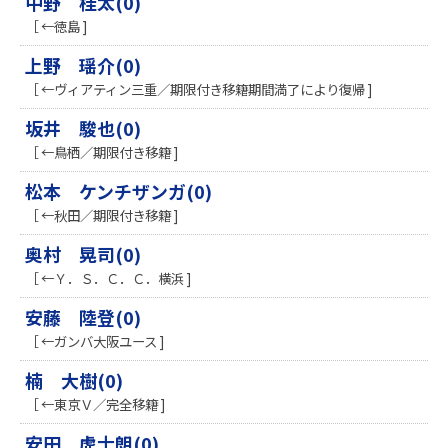
中野 桂太(0)
［ ←徳島 ]
上野 瑶介(0)
［ ←ヴィアティン三重／期限付き移籍期間満了により復帰 ]
坂井 駿也(0)
［ ←鳥栖／期限付き移籍 ]
松本 ケンチザンガ(0)
［ ←秋田／期限付き移籍 ]
奥村 晃司(0)
［ ←Ｙ．Ｓ．Ｃ．Ｃ．横浜 ]
安藤 陸登(0)
［ ←ガンバ大阪ユース ]
楠 大樹(0)
［ ←東京Ｖ／完全移籍 ]
安田 虎士朗(0)