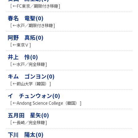
［ ←FC東京／期限付き移籍 ]
春名 竜聖(0)
［ ←水戸／期限付き移籍 ]
阿野 真拓(0)
［ ←東京Ｖ ]
井上 怜(0)
［ ←水戸／完全移籍 ]
キム ゴンヨン(0)
［ ←蔚山大学（韓国） ]
イ チュンウォン(0)
［ ←Andong Science College（韓国） ]
五月田 星矢(0)
［ ←長崎／完全移籍 ]
下川 陽太(0)