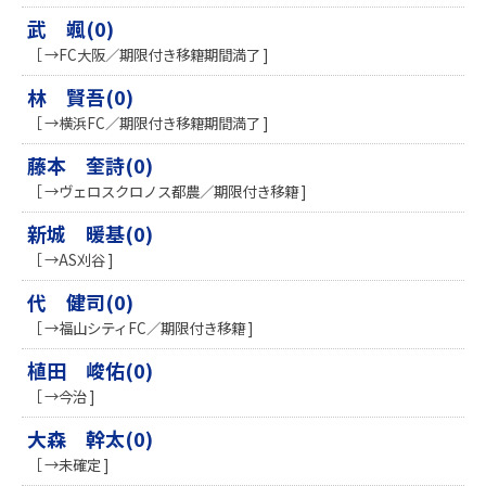
武 颯(0)
［ →FC大阪／期限付き移籍期間満了 ]
林 賢吾(0)
［ →横浜FC／期限付き移籍期間満了 ]
藤本 奎詩(0)
［ →ヴェロスクロノス都農／期限付き移籍 ]
新城 暖基(0)
［ →AS刈谷 ]
代 健司(0)
［ →福山シティFC／期限付き移籍 ]
植田 峻佑(0)
［ →今治 ]
大森 幹太(0)
［ →未確定 ]