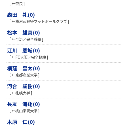
［ ←奈良 ]
森田 礼(0)
［ ←横河武蔵野フットボールクラブ ]
松本 雄真(0)
［ ←今治／完全移籍 ]
江川 慶城(0)
［ ←FC大阪／完全移籍 ]
横窪 皇太(0)
［ ←京都産業大学 ]
河合 駿樹(0)
［ ←札幌大学 ]
長友 海翔(0)
［ ←桃山学院大学 ]
木原 仁(0)