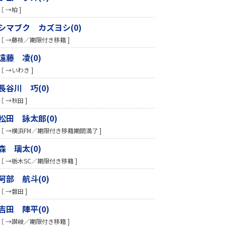
［ →柏 ]
シマブク カズヨシ(0)
［ →藤枝／期限付き移籍 ]
遠藤 凌(0)
［ →いわき ]
長谷川 巧(0)
［ →秋田 ]
松田 詠太郎(0)
［ →横浜FM／期限付き移籍期間満了 ]
森 璃太(0)
［ →栃木SC／期限付き移籍 ]
阿部 航斗(0)
［ →磐田 ]
吉田 陣平(0)
［ →讃岐／期限付き移籍 ]