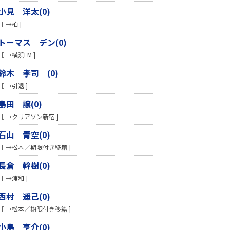
小見 洋太(0)
［ →柏 ]
トーマス デン(0)
［ →横浜FM ]
鈴木 孝司 (0)
［ →引退 ]
島田 譲(0)
［ →クリアソン新宿 ]
石山 青空(0)
［ →松本／期限付き移籍 ]
長倉 幹樹(0)
［ →浦和 ]
西村 遥己(0)
［ →松本／期限付き移籍 ]
小島 亨介(0)