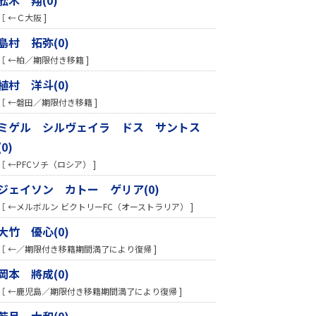
［ ←Ｃ大阪 ]
島村 拓弥(0)
［ ←柏／期限付き移籍 ]
植村 洋斗(0)
［ ←磐田／期限付き移籍 ]
ミゲル シルヴェイラ ドス サントス
(0)
［ ←PFCソチ（ロシア） ]
ジェイソン カトー ゲリア(0)
［ ←メルボルン ビクトリーFC（オーストラリア） ]
大竹 優心(0)
［ ←／期限付き移籍期間満了により復帰 ]
岡本 將成(0)
［ ←鹿児島／期限付き移籍期間満了により復帰 ]
若月 大和(0)