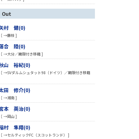
Out
矢村 健(0)
［ →藤枝 ]
落合 陸(0)
［ →大分／期限付き移籍 ]
秋山 裕紀(0)
［ →SVダルムシュタット98（ドイツ）／期限付き移籍
太田 修介(0)
［ →湘南 ]
宮本 英治(0)
［ →岡山 ]
稲村 隼翔(0)
［ →セルティックFC（スコットランド） ]