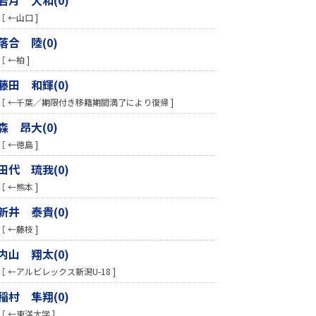
［ ←山口 ]
落合 陸(0)
［ ←柏 ]
藤田 和輝(0)
［ ←千葉／期限付き移籍期間満了により復帰 ]
森 昂大(0)
［ ←徳島 ]
田代 琉我(0)
［ ←熊本 ]
新井 泰貴(0)
［ ←藤枝 ]
内山 翔太(0)
［ ←アルビレックス新潟U-18 ]
稲村 隼翔(0)
［ ←東洋大学 ]