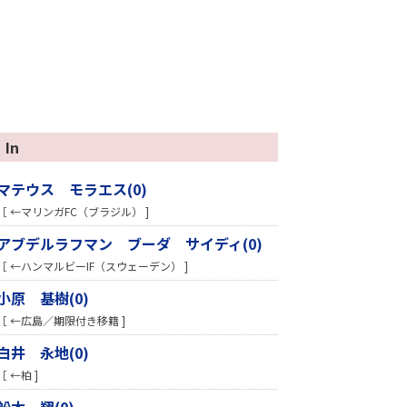
In
マテウス モラエス(0)
［ ←マリンガFC（ブラジル） ]
アブデルラフマン ブーダ サイディ(0)
［ ←ハンマルビーIF（スウェーデン） ]
小原 基樹(0)
［ ←広島／期限付き移籍 ]
白井 永地(0)
［ ←柏 ]
舩木 翔(0)