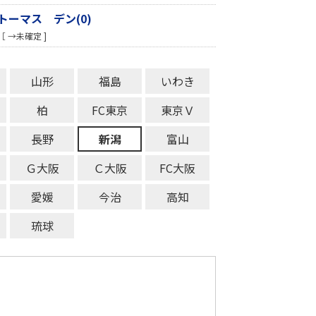
トーマス デン(0)
［ →未確定 ]
山形
福島
いわき
柏
FC東京
東京Ｖ
長野
新潟
富山
Ｇ大阪
Ｃ大阪
FC大阪
愛媛
今治
高知
琉球