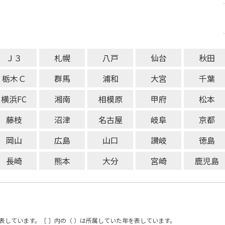
Ｊ３
札幌
八戸
仙台
秋田
栃木Ｃ
群馬
浦和
大宮
千葉
横浜FC
湘南
相模原
甲府
松本
藤枝
沼津
名古屋
岐阜
京都
岡山
広島
山口
讃岐
徳島
長崎
熊本
大分
宮崎
鹿児島
表しています。［ ］内の（ ）は所属していた年を表しています。