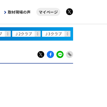
取材現場の声
マイページ
X
Fac
LIN
Link
X
ebo
E
Copy
ok