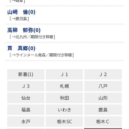
［ →岐阜 ]
山崎 倫(0)
［ →鹿児島 ]
高柳 郁弥(0)
［ →北九州／期限付き移籍 ]
貫 真郷(0)
［ →ラインメール青森／期限付き移籍 ]
新着(1)
Ｊ１
Ｊ２
Ｊ３
札幌
八戸
仙台
秋田
山形
福島
いわき
鹿島
水戸
栃木SC
栃木Ｃ