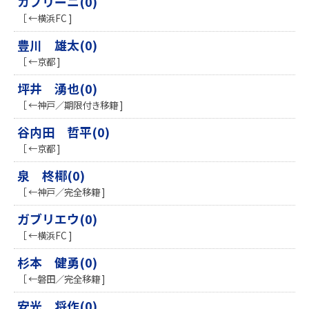
カプリーニ(0)
［ ←横浜FC ]
豊川 雄太(0)
［ ←京都 ]
坪井 湧也(0)
［ ←神戸／期限付き移籍 ]
谷内田 哲平(0)
［ ←京都 ]
泉 柊椰(0)
［ ←神戸／完全移籍 ]
ガブリエウ(0)
［ ←横浜FC ]
杉本 健勇(0)
［ ←磐田／完全移籍 ]
安光 将作(0)