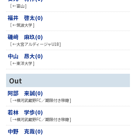
［ ←富山 ]
福井 啓太(0)
［ ←筑波大学 ]
磯﨑 麻玖(0)
［ ←大宮アルディージャU18 ]
中山 昂大(0)
［ ←東洋大学 ]
Out
阿部 来誠(0)
［ →横河武蔵野FC／期限付き移籍 ]
若林 学歩(0)
［ →横河武蔵野FC／期限付き移籍 ]
中野 克哉(0)