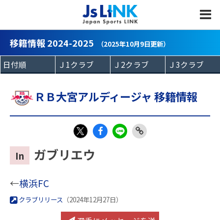
MENU
移籍情報 2024-2025
（2025年10月9日更新）
ＲＢ大宮アルディージャ 移籍情報
Fac
LIN
Link
X
ガブリエウ
In
eb
E
Copy
oo
←
横浜FC
k
クラブリリース
（2024年12月27日）