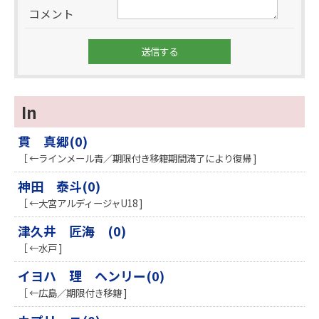
コメント
In
貫 真郷(0)
［ ←ラインメール青／期限付き移籍期間満了により復帰 ]
神田 泰斗(0)
［ ←大宮アルディージャU18 ]
津久井 匠海 (0)
［ ←水戸 ]
イヨハ 理 ヘンリー(0)
［ ←広島／期限付き移籍 ]