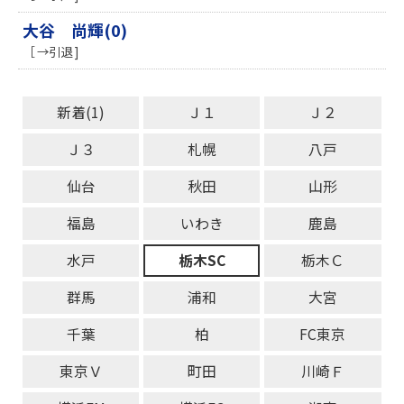
大谷 尚輝(0)
［ →引退 ]
新着(1)
Ｊ１
Ｊ２
Ｊ３
札幌
八戸
仙台
秋田
山形
福島
いわき
鹿島
水戸
栃木SC
栃木Ｃ
群馬
浦和
大宮
千葉
柏
FC東京
東京Ｖ
町田
川崎Ｆ