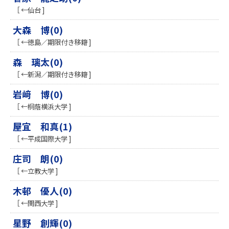
［ ←仙台 ]
大森 博(0)
［ ←徳島／期限付き移籍 ]
森 璃太(0)
［ ←新潟／期限付き移籍 ]
岩﨑 博(0)
［ ←桐蔭横浜大学 ]
屋宜 和真(1)
［ ←平成国際大学 ]
庄司 朗(0)
［ ←立教大学 ]
木邨 優人(0)
［ ←関西大学 ]
星野 創輝(0)