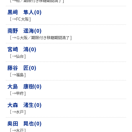
［ →柏／期限付き移籍期間満了 ]
黒﨑 隼人(0)
［ →FC大阪 ]
南野 遥海(0)
［ →Ｇ大阪／期限付き移籍期間満了 ]
​宮崎 鴻(0)
［ →仙台 ]
藤谷 匠(0)
［ →福島 ]
大島 康樹(0)
［ →甲府 ]
​大森 渚生(0)
［ →水戸 ]
奥田 晃也(0)
［ →水戸 ]