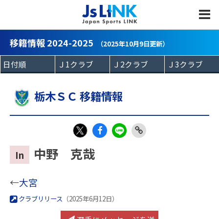
MENU
移籍情報 2024-2025
（2025年10月9日更新）
栃木ＳＣ 移籍情報
Fac
LIN
Link
X
中野 克哉
In
eb
E
Copy
oo
←
大宮
k
クラブリリース
（2025年6月12日）