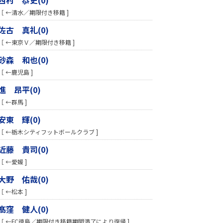
［ ←清水／期限付き移籍 ]
佐古 真礼(0)
［ ←東京Ｖ／期限付き移籍 ]
砂森 和也(0)
［ ←鹿児島 ]
進 昂平(0)
［ ←群馬 ]
安東 輝(0)
［ ←栃木シティフットボールクラブ ]
近藤 貴司(0)
［ ←愛媛 ]
大野 佑哉(0)
［ ←松本 ]
髙窪 健人(0)
［ ←FC徳島／期限付き移籍期間満了により復帰 ]