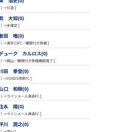
東 浩史(0)
［ →引退 ]
乾 大知(0)
［ →未確定 ]
敷田 唯(0)
［ →東京23FC／期限付き移籍 ]
デューク カルロス(0)
［ →岡山／期限付き移籍期間満了 ]
川田 拳登(0)
［ →VONDS市原FC ]
山口 和樹(0)
［ →ラインメール青森FC ]
住永 翔(0)
［ →ラインメール青森FC ]
坪川 潤之(0)
［ →富山 ]