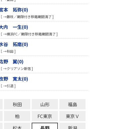
宮本 拓弥(0)
［ →藤枝／期限付き移籍期間満了 ]
大内 一生(0)
［ →横浜FC／期限付き移籍期間満了 ]
水谷 拓磨(0)
［ →秋田 ]
佐野 翼(0)
［ →クリアソン新宿 ]
牧野 寛太(0)
［ →引退 ]
秋田
山形
福島
柏
FC東京
東京Ｖ
松本
長野
新潟