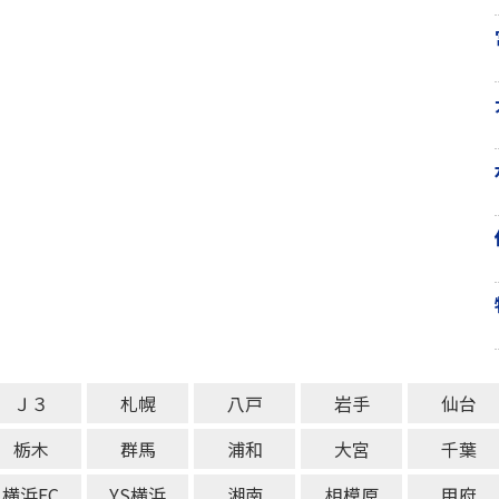
Ｊ３
札幌
八戸
岩手
仙台
栃木
群馬
浦和
大宮
千葉
横浜FC
YS横浜
湘南
相模原
甲府