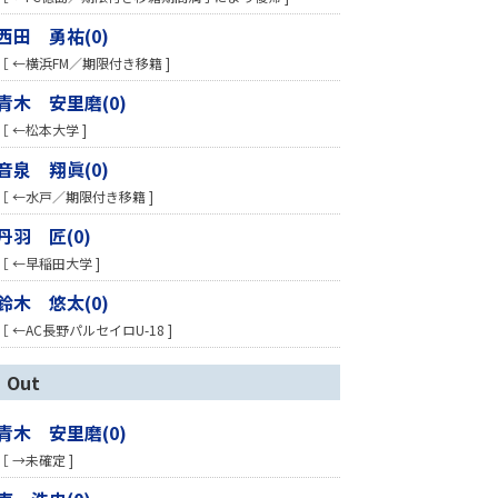
西田 勇祐(0)
［ ←横浜FM／期限付き移籍 ]
青木 安里磨(0)
［ ←松本大学 ]
音泉 翔眞(0)
［ ←水戸／期限付き移籍 ]
丹羽 匠(0)
［ ←早稲田大学 ]
鈴木 悠太(0)
［ ←AC長野パルセイロU-18 ]
Out
青木 安里磨(0)
［ →未確定 ]