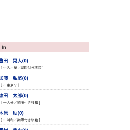
In
豊田 晃大(0)
［ ←名古屋／期限付き移籍 ]
加藤 弘堅(0)
［ ←東京Ｖ ]
濵田 太郎(0)
［ ←大分／期限付き移籍 ]
木原 励(0)
［ ←浦和／期限付き移籍 ]
西村 恭史(0)