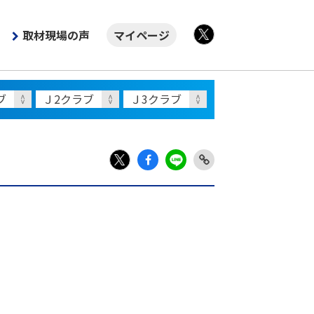
取材現場の声
マイページ
X
Fac
LIN
Link
X
ebo
E
Copy
ok