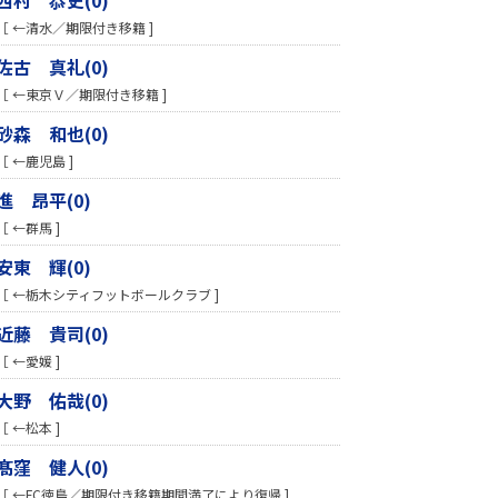
［ ←清水／期限付き移籍 ]
佐古 真礼(0)
［ ←東京Ｖ／期限付き移籍 ]
砂森 和也(0)
［ ←鹿児島 ]
進 昂平(0)
［ ←群馬 ]
安東 輝(0)
［ ←栃木シティフットボールクラブ ]
近藤 貴司(0)
［ ←愛媛 ]
大野 佑哉(0)
［ ←松本 ]
髙窪 健人(0)
［ ←FC徳島／期限付き移籍期間満了により復帰 ]