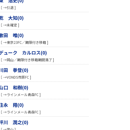
東 浩史(0)
［ →引退 ]
乾 大知(0)
［ →未確定 ]
敷田 唯(0)
［ →東京23FC／期限付き移籍 ]
デューク カルロス(0)
［ →岡山／期限付き移籍期間満了 ]
川田 拳登(0)
［ →VONDS市原FC ]
山口 和樹(0)
［ →ラインメール青森FC ]
住永 翔(0)
［ →ラインメール青森FC ]
坪川 潤之(0)
［ →富山 ]