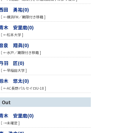
西田 勇祐(0)
［ ←横浜FM／期限付き移籍 ]
青木 安里磨(0)
［ ←松本大学 ]
音泉 翔眞(0)
［ ←水戸／期限付き移籍 ]
丹羽 匠(0)
［ ←早稲田大学 ]
鈴木 悠太(0)
［ ←AC長野パルセイロU-18 ]
Out
青木 安里磨(0)
［ →未確定 ]