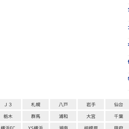
Ｊ３
札幌
八戸
岩手
仙台
栃木
群馬
浦和
大宮
千葉
横浜FC
YS横浜
湘南
相模原
甲府