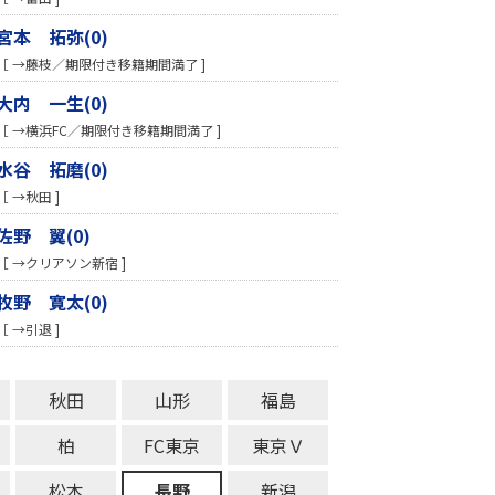
宮本 拓弥(0)
［ →藤枝／期限付き移籍期間満了 ]
大内 一生(0)
［ →横浜FC／期限付き移籍期間満了 ]
水谷 拓磨(0)
［ →秋田 ]
佐野 翼(0)
［ →クリアソン新宿 ]
牧野 寛太(0)
［ →引退 ]
秋田
山形
福島
柏
FC東京
東京Ｖ
松本
長野
新潟