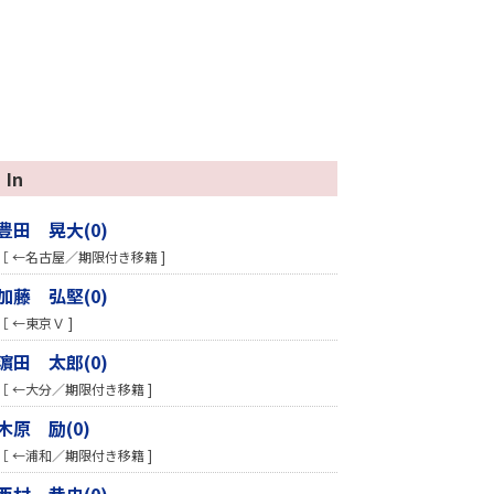
In
豊田 晃大(0)
［ ←名古屋／期限付き移籍 ]
加藤 弘堅(0)
［ ←東京Ｖ ]
濵田 太郎(0)
［ ←大分／期限付き移籍 ]
木原 励(0)
［ ←浦和／期限付き移籍 ]
西村 恭史(0)