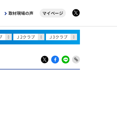
取材現場の声
マイページ
X
Fac
LIN
Link
X
ebo
E
Copy
ok