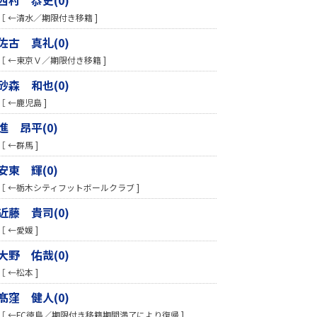
［ ←清水／期限付き移籍 ]
佐古 真礼(0)
［ ←東京Ｖ／期限付き移籍 ]
砂森 和也(0)
［ ←鹿児島 ]
進 昂平(0)
［ ←群馬 ]
安東 輝(0)
［ ←栃木シティフットボールクラブ ]
近藤 貴司(0)
［ ←愛媛 ]
大野 佑哉(0)
［ ←松本 ]
髙窪 健人(0)
［ ←FC徳島／期限付き移籍期間満了により復帰 ]