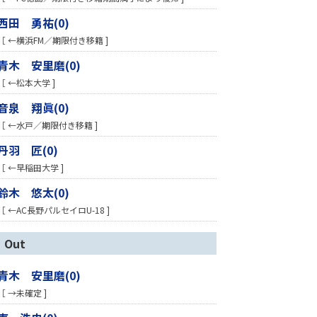
西田 勇祐(0)
［ ←横浜FM／期限付き移籍 ]
青木 安里磨(0)
［ ←松本大学 ]
音泉 翔眞(0)
［ ←水戸／期限付き移籍 ]
丹羽 匠(0)
［ ←早稲田大学 ]
鈴木 悠太(0)
［ ←AC長野パルセイロU-18 ]
Out
青木 安里磨(0)
［ →未確定 ]