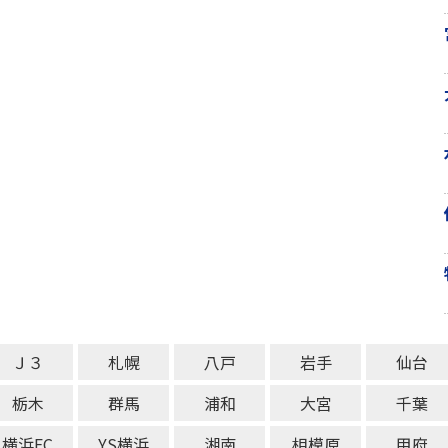
Ｊ３
札幌
八戸
岩手
仙台
栃木
群馬
浦和
大宮
千葉
横浜FC
YS横浜
湘南
相模原
甲府