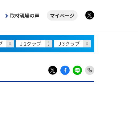
取材現場の声
マイページ
X
Fac
LIN
Link
X
ebo
E
Copy
ok