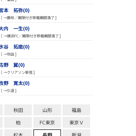
宮本 拓弥(0)
［ →藤枝／期限付き移籍期間満了 ]
大内 一生(0)
［ →横浜FC／期限付き移籍期間満了 ]
水谷 拓磨(0)
［ →秋田 ]
佐野 翼(0)
［ →クリアソン新宿 ]
牧野 寛太(0)
［ →引退 ]
秋田
山形
福島
柏
FC東京
東京Ｖ
松本
長野
新潟