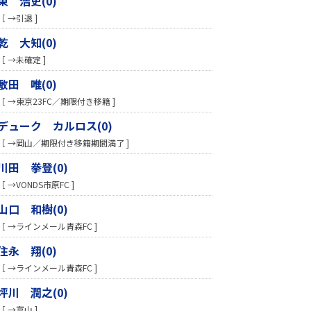
東 浩史(0)
［ →引退 ]
乾 大知(0)
［ →未確定 ]
敷田 唯(0)
［ →東京23FC／期限付き移籍 ]
デューク カルロス(0)
［ →岡山／期限付き移籍期間満了 ]
川田 拳登(0)
［ →VONDS市原FC ]
山口 和樹(0)
［ →ラインメール青森FC ]
住永 翔(0)
［ →ラインメール青森FC ]
坪川 潤之(0)
［ →富山 ]