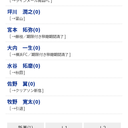
［ →ラインメール青森FC ]
坪川 潤之(0)
［ →富山 ]
宮本 拓弥(0)
［ →藤枝／期限付き移籍期間満了 ]
大内 一生(0)
［ →横浜FC／期限付き移籍期間満了 ]
水谷 拓磨(0)
［ →秋田 ]
佐野 翼(0)
［ →クリアソン新宿 ]
牧野 寛太(0)
［ →引退 ]
新着(1)
Ｊ１
Ｊ２