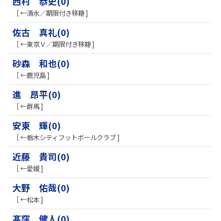
西村 恭史(0)
［ ←清水／期限付き移籍 ]
佐古 真礼(0)
［ ←東京Ｖ／期限付き移籍 ]
砂森 和也(0)
［ ←鹿児島 ]
進 昂平(0)
［ ←群馬 ]
安東 輝(0)
［ ←栃木シティフットボールクラブ ]
近藤 貴司(0)
［ ←愛媛 ]
大野 佑哉(0)
［ ←松本 ]
髙窪 健人(0)