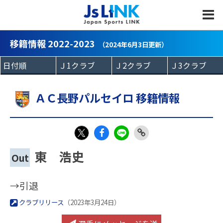
MENU
移籍情報 2022-2023
（2024年6月3日更新）
ＡＣ長野パルセイロ 移籍情報
Fac
LIN
Link
X
東 浩史
Out
eb
E
Copy
oo
→引退
k
クラブリリース
（2023年3月24日）