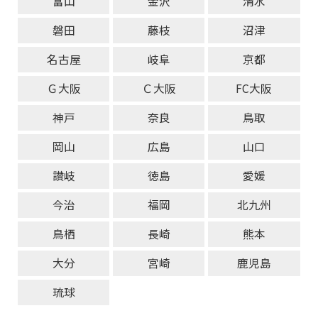
富山
金沢
清水
磐田
藤枝
沼津
名古屋
岐阜
京都
Ｇ大阪
Ｃ大阪
FC大阪
神戸
奈良
鳥取
岡山
広島
山口
讃岐
徳島
愛媛
今治
福岡
北九州
鳥栖
長崎
熊本
大分
宮崎
鹿児島
琉球