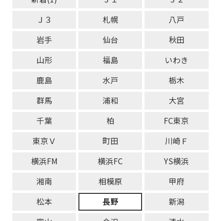
Ｊ３
札幌
八戸
岩手
仙台
秋田
山形
福島
いわき
鹿島
水戸
栃木
群馬
浦和
大宮
千葉
柏
FC東京
東京Ｖ
町田
川崎Ｆ
横浜FM
横浜FC
YS横浜
湘南
相模原
甲府
松本
長野
新潟