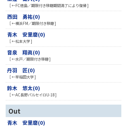
［ ←FC徳島／期限付き移籍期間満了により復帰 ]
西田 勇祐(0)
［ ←横浜FM／期限付き移籍 ]
青木 安里磨(0)
［ ←松本大学 ]
音泉 翔眞(0)
［ ←水戸／期限付き移籍 ]
丹羽 匠(0)
［ ←早稲田大学 ]
鈴木 悠太(0)
［ ←AC長野パルセイロU-18 ]
Out
青木 安里磨(0)