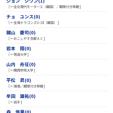
ジョン ジワン(1)
［ ←全北現代モータース（韓国）／期限付き移籍 ]
チョ ユンス(0)
［ ←全南ドラゴンズU-18（韓国） ]
鍵山 慶司(0)
［ ←おこしやす京都ＡＣ ]
岩本 翔(0)
［ ←筑波大学 ]
山内 舟征(0)
［ ←関西学院大学 ]
平松 昇(0)
［ ←湘南／期限付き移籍 ]
牟田 雄祐(0)
［ ←岩手 ]
森 侑里(0)