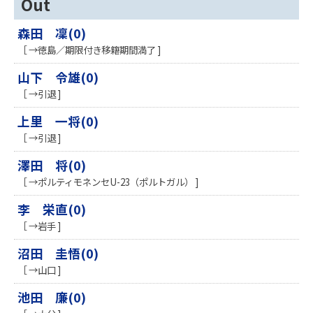
Out
森田 凜(0)
［ →徳島／期限付き移籍期間満了 ]
山下 令雄(0)
［ →引退 ]
上里 一将(0)
［ →引退 ]
澤田 将(0)
［ →ポルティモネンセU-23（ポルトガル） ]
李 栄直(0)
［ →岩手 ]
沼田 圭悟(0)
［ →山口 ]
池田 廉(0)