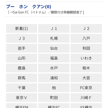
ブー ホン クアン(0)
［ →Sai Gon FC（ベトナム）／期限付き移籍期間満了 ]
新着(1)
Ｊ１
Ｊ２
Ｊ３
札幌
八戸
岩手
仙台
秋田
山形
福島
いわき
鹿島
水戸
栃木
群馬
浦和
大宮
千葉
柏
FC東京
東京Ｖ
町田
川崎Ｆ
横浜FM
横浜FC
YS横浜