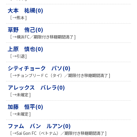
大本 祐槻(0)
［ →熊本 ]
草野 侑己(0)
［ →横浜FC／期限付き移籍期間満了 ]
上原 慎也(0)
［ →引退 ]
シティチョーク パソ(0)
［ →チョンブリーＦＣ（タイ）／期限付き移籍期間満了 ]
アレックス バレラ(0)
［ →未確定 ]
加藤 恒平(0)
［ →未確定 ]
ファム バン ルアン(0)
［ →Sai Gon FC（ベトナム）／期限付き移籍期間満了 ]