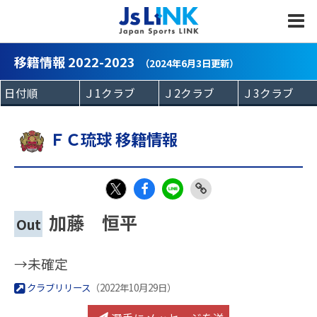
MENU
移籍情報 2022-2023
（2024年6月3日更新）
ＦＣ琉球 移籍情報
Fac
LIN
Link
X
加藤 恒平
Out
eb
E
Copy
oo
→未確定
k
クラブリリース
（2022年10月29日）