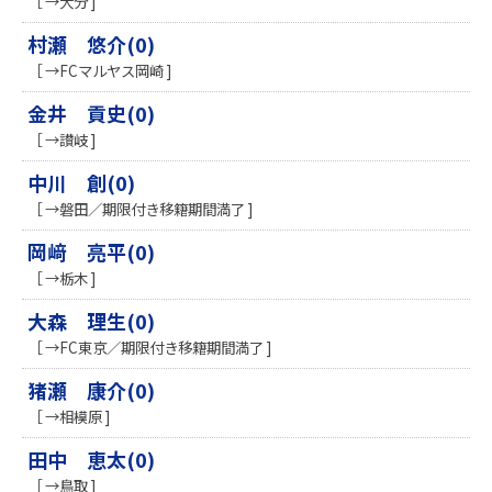
［ →大分 ]
村瀬 悠介(0)
［ →FCマルヤス岡崎 ]
金井 貢史(0)
［ →讃岐 ]
中川 創(0)
［ →磐田／期限付き移籍期間満了 ]
岡﨑 亮平(0)
［ →栃木 ]
大森 理生(0)
［ →FC東京／期限付き移籍期間満了 ]
猪瀬 康介(0)
［ →相模原 ]
田中 恵太(0)
［ →鳥取 ]