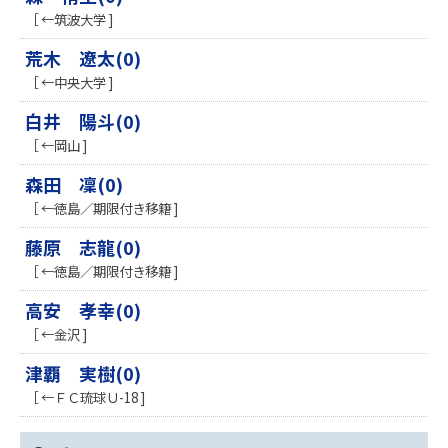
［ ←筑波大学 ]
荒木 遼太(0)
［ ←中央大学 ]
白井 陽斗(0)
［ ←岡山 ]
森田 凜(0)
［ ←徳島／期限付き移籍 ]
藤原 志龍(0)
［ ←徳島／期限付き移籍 ]
高安 孝幸(0)
［ ←金沢 ]
津覇 実樹(0)
［ ←ＦＣ琉球Ｕ-18 ]