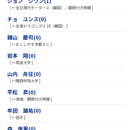
ジョン ジワン(1)
［ ←全北現代モータース（韓国）／期限付き移籍 ]
チョ ユンス(0)
［ ←全南ドラゴンズU-18（韓国） ]
鍵山 慶司(0)
［ ←おこしやす京都ＡＣ ]
岩本 翔(0)
［ ←筑波大学 ]
山内 舟征(0)
［ ←関西学院大学 ]
平松 昇(0)
［ ←湘南／期限付き移籍 ]
牟田 雄祐(0)
［ ←岩手 ]
森 侑里(0)