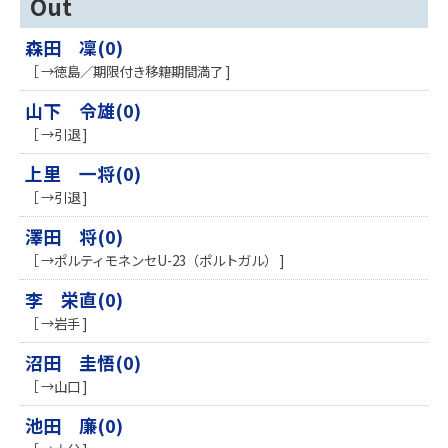
Out
森田 凜(0)
［ →徳島／期限付き移籍期間満了 ]
山下 令雄(0)
［ →引退 ]
上里 一将(0)
［ →引退 ]
澤田 将(0)
［ →ポルティモネンセU-23（ポルトガル） ]
李 栄直(0)
［ →岩手 ]
沼田 圭悟(0)
［ →山口 ]
池田 廉(0)