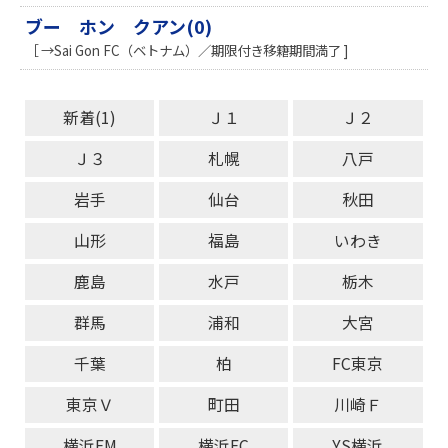
ブー ホン クアン(0)
［ →Sai Gon FC（ベトナム）／期限付き移籍期間満了 ]
新着(1)
Ｊ１
Ｊ２
Ｊ３
札幌
八戸
岩手
仙台
秋田
山形
福島
いわき
鹿島
水戸
栃木
群馬
浦和
大宮
千葉
柏
FC東京
東京Ｖ
町田
川崎Ｆ
横浜FM
横浜FC
YS横浜