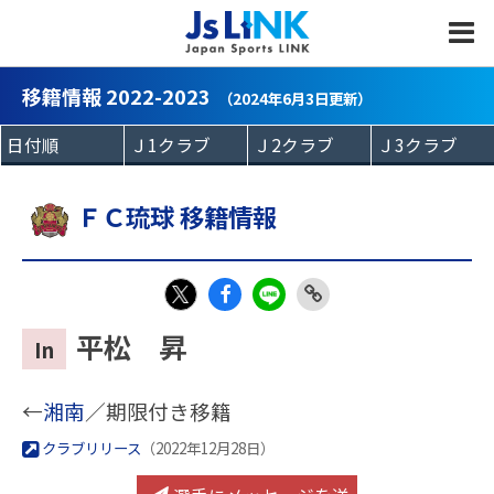
MENU
移籍情報 2022-2023
（2024年6月3日更新）
ＦＣ琉球 移籍情報
Fac
LIN
Link
X
平松 昇
In
eb
E
Copy
oo
←
湘南
／期限付き移籍
k
クラブリリース
（2022年12月28日）