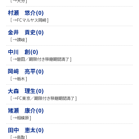
［ →大分 ]
村瀬 悠介(0)
［ →FCマルヤス岡崎 ]
金井 貢史(0)
［ →讃岐 ]
中川 創(0)
［ →磐田／期限付き移籍期間満了 ]
岡﨑 亮平(0)
［ →栃木 ]
大森 理生(0)
［ →FC東京／期限付き移籍期間満了 ]
猪瀬 康介(0)
［ →相模原 ]
田中 恵太(0)
［ →鳥取 ]