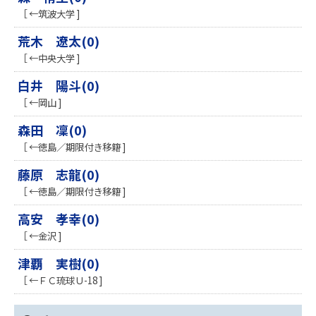
［ ←筑波大学 ]
荒木 遼太(0)
［ ←中央大学 ]
白井 陽斗(0)
［ ←岡山 ]
森田 凜(0)
［ ←徳島／期限付き移籍 ]
藤原 志龍(0)
［ ←徳島／期限付き移籍 ]
高安 孝幸(0)
［ ←金沢 ]
津覇 実樹(0)
［ ←ＦＣ琉球Ｕ-18 ]