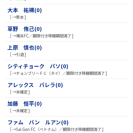
大本 祐槻(0)
［ →熊本 ]
草野 侑己(0)
［ →横浜FC／期限付き移籍期間満了 ]
上原 慎也(0)
［ →引退 ]
シティチョーク パソ(0)
［ →チョンブリーＦＣ（タイ）／期限付き移籍期間満了 ]
アレックス バレラ(0)
［ →未確定 ]
加藤 恒平(0)
［ →未確定 ]
ファム バン ルアン(0)
［ →Sai Gon FC（ベトナム）／期限付き移籍期間満了 ]