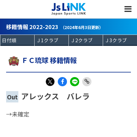
MENU
移籍情報 2022-2023
（2024年6月3日更新）
ＦＣ琉球 移籍情報
Fac
LIN
Link
X
アレックス バレラ
Out
eb
E
Copy
oo
→未確定
k