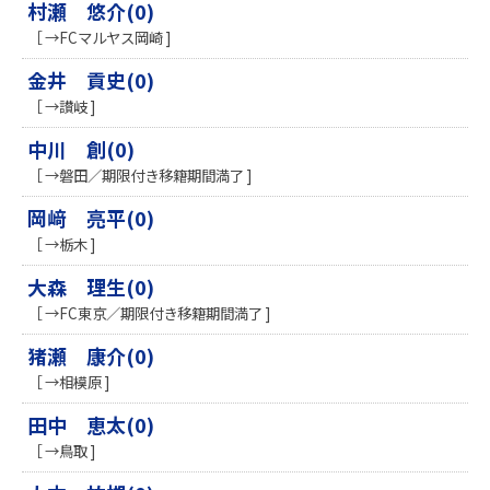
村瀬 悠介(0)
［ →FCマルヤス岡崎 ]
金井 貢史(0)
［ →讃岐 ]
中川 創(0)
［ →磐田／期限付き移籍期間満了 ]
岡﨑 亮平(0)
［ →栃木 ]
大森 理生(0)
［ →FC東京／期限付き移籍期間満了 ]
猪瀬 康介(0)
［ →相模原 ]
田中 恵太(0)
［ →鳥取 ]