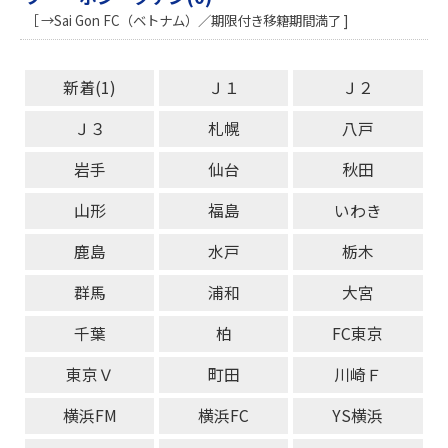
［ →Sai Gon FC（ベトナム）／期限付き移籍期間満了 ]
新着(1)
Ｊ１
Ｊ２
Ｊ３
札幌
八戸
岩手
仙台
秋田
山形
福島
いわき
鹿島
水戸
栃木
群馬
浦和
大宮
千葉
柏
FC東京
東京Ｖ
町田
川崎Ｆ
横浜FM
横浜FC
YS横浜