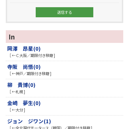
In
岡澤 昂星(0)
［ ←Ｃ大阪／期限付き移籍 ]
寺阪 尚悟(0)
［ ←神戸／期限付き移籍 ]
柳 貴博(0)
［ ←札幌 ]
金崎 夢生(0)
［ ←大分 ]
ジョン ジワン(1)
［ ←全北現代モータース（韓国）／期限付き移籍 ]