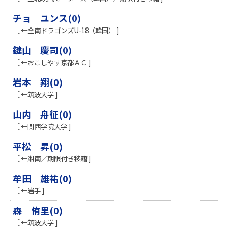
チョ ユンス(0)
［ ←全南ドラゴンズU-18（韓国） ]
鍵山 慶司(0)
［ ←おこしやす京都ＡＣ ]
岩本 翔(0)
［ ←筑波大学 ]
山内 舟征(0)
［ ←関西学院大学 ]
平松 昇(0)
［ ←湘南／期限付き移籍 ]
牟田 雄祐(0)
［ ←岩手 ]
森 侑里(0)
［ ←筑波大学 ]