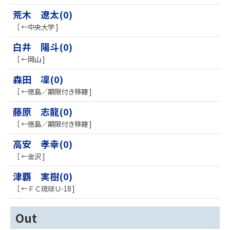
荒木 遼太(0)
［ ←中央大学 ]
白井 陽斗(0)
［ ←岡山 ]
森田 凜(0)
［ ←徳島／期限付き移籍 ]
藤原 志龍(0)
［ ←徳島／期限付き移籍 ]
高安 孝幸(0)
［ ←金沢 ]
津覇 実樹(0)
［ ←ＦＣ琉球Ｕ-18 ]
Out