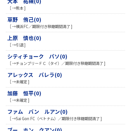
大本 祐槻(0)
［ →熊本 ]
草野 侑己(0)
［ →横浜FC／期限付き移籍期間満了 ]
上原 慎也(0)
［ →引退 ]
シティチョーク パソ(0)
［ →チョンブリーＦＣ（タイ）／期限付き移籍期間満了 ]
アレックス バレラ(0)
［ →未確定 ]
加藤 恒平(0)
［ →未確定 ]
ファム バン ルアン(0)
［ →Sai Gon FC（ベトナム）／期限付き移籍期間満了 ]
ブー ホン クアン(0)