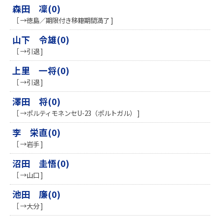
森田 凜(0)
［ →徳島／期限付き移籍期間満了 ]
山下 令雄(0)
［ →引退 ]
上里 一将(0)
［ →引退 ]
澤田 将(0)
［ →ポルティモネンセU-23（ポルトガル） ]
李 栄直(0)
［ →岩手 ]
沼田 圭悟(0)
［ →山口 ]
池田 廉(0)
［ →大分 ]