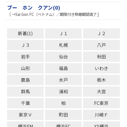
ブー ホン クアン(0)
［ →Sai Gon FC（ベトナム）／期限付き移籍期間満了 ]
新着(1)
Ｊ１
Ｊ２
Ｊ３
札幌
八戸
岩手
仙台
秋田
山形
福島
いわき
鹿島
水戸
栃木
群馬
浦和
大宮
千葉
柏
FC東京
東京Ｖ
町田
川崎Ｆ
横浜FM
横浜FC
YS横浜