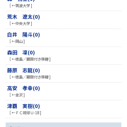
［ ←筑波大学 ]
荒木 遼太(0)
［ ←中央大学 ]
白井 陽斗(0)
［ ←岡山 ]
森田 凜(0)
［ ←徳島／期限付き移籍 ]
藤原 志龍(0)
［ ←徳島／期限付き移籍 ]
高安 孝幸(0)
［ ←金沢 ]
津覇 実樹(0)
［ ←ＦＣ琉球Ｕ-18 ]