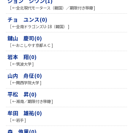
ジョン ジワン(1)
［ ←全北現代モータース（韓国）／期限付き移籍 ]
チョ ユンス(0)
［ ←全南ドラゴンズU-18（韓国） ]
鍵山 慶司(0)
［ ←おこしやす京都ＡＣ ]
岩本 翔(0)
［ ←筑波大学 ]
山内 舟征(0)
［ ←関西学院大学 ]
平松 昇(0)
［ ←湘南／期限付き移籍 ]
牟田 雄祐(0)
［ ←岩手 ]
森 侑里(0)