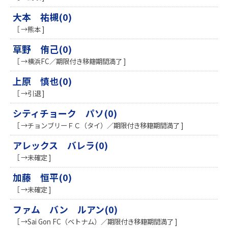
大本 祐槻(0)
［ →熊本 ]
草野 侑己(0)
［ →横浜FC／期限付き移籍期間満了 ]
上原 慎也(0)
［ →引退 ]
シティチョーク パソ(0)
［ →チョンブリーＦＣ（タイ）／期限付き移籍期間満了 ]
アレックス バレラ(0)
［ →未確定 ]
加藤 恒平(0)
［ →未確定 ]
ファム バン ルアン(0)
［ →Sai Gon FC（ベトナム）／期限付き移籍期間満了 ]