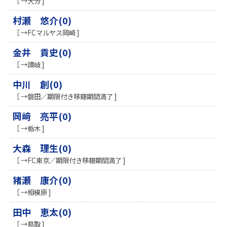
［ →大分 ]
村瀬 悠介(0)
［ →FCマルヤス岡崎 ]
金井 貢史(0)
［ →讃岐 ]
中川 創(0)
［ →磐田／期限付き移籍期間満了 ]
岡﨑 亮平(0)
［ →栃木 ]
大森 理生(0)
［ →FC東京／期限付き移籍期間満了 ]
猪瀬 康介(0)
［ →相模原 ]
田中 恵太(0)
［ →鳥取 ]