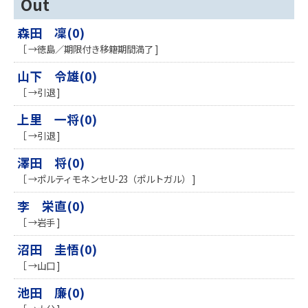
Out
森田 凜(0)
［ →徳島／期限付き移籍期間満了 ]
山下 令雄(0)
［ →引退 ]
上里 一将(0)
［ →引退 ]
澤田 将(0)
［ →ポルティモネンセU-23（ポルトガル） ]
李 栄直(0)
［ →岩手 ]
沼田 圭悟(0)
［ →山口 ]
池田 廉(0)