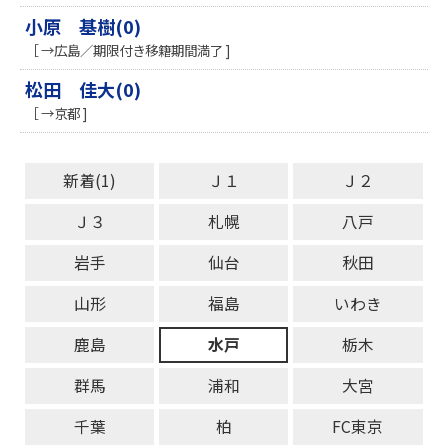
小原 基樹(0)
［ →広島／期限付き移籍期間満了 ]
松田 佳大(0)
［ →京都 ]
新着(1)
Ｊ１
Ｊ２
Ｊ３
札幌
八戸
岩手
仙台
秋田
山形
福島
いわき
鹿島
水戸
栃木
群馬
浦和
大宮
千葉
柏
FC東京