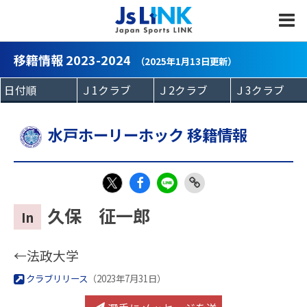
MENU
移籍情報 2023-2024
（2025年1月13日更新）
水戸ホーリーホック 移籍情報
Fac
LIN
Link
X
久保 征一郎
In
eb
E
Copy
oo
←法政大学
k
クラブリリース
（2023年7月31日）