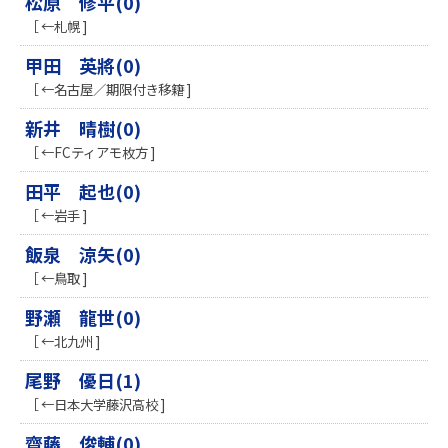
松原 修平(0)
［ ←札幌 ]
甲田 英將(0)
［ ←名古屋／期限付き移籍 ]
新井 晴樹(0)
［ ←FCティアモ枚方 ]
田平 起也(0)
［ ←岩手 ]
飯泉 涼矢(0)
［ ←鳥取 ]
野瀬 龍世(0)
［ ←北九州 ]
尾野 優日(1)
［ ←日本大学藤沢高校 ]
齋藤 俊輔(0)