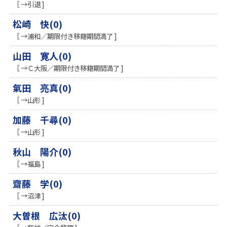
［ →引退 ]
松崎 快(0)
［ →浦和／期限付き移籍期間満了 ]
山田 寛人(0)
［ →Ｃ大阪／期限付き移籍期間満了 ]
氣田 亮真(0)
［ →山形 ]
加藤 千尋(0)
［ →山形 ]
秋山 陽介(0)
［ →福島 ]
齋藤 学(0)
［ →沼津 ]
大曽根 広汰(0)