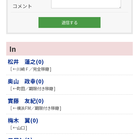
コメント
In
松井 蓮之(0)
［ ←川崎Ｆ／完全移籍 ]
奥山 政幸(0)
［ ←町田／期限付き移籍 ]
實藤 友紀(0)
［ ←横浜FM／期限付き移籍 ]
梅木 翼(0)
［ ←山口 ]