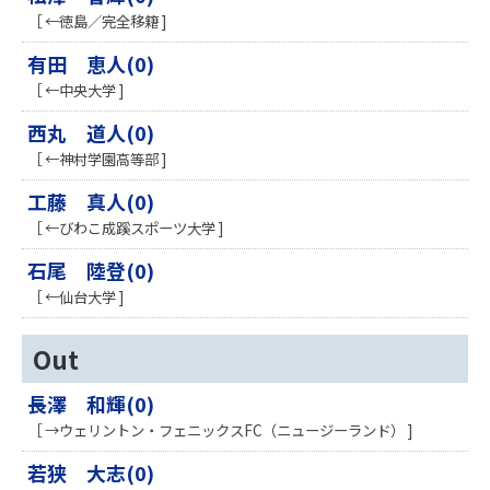
［ ←徳島／完全移籍 ]
有田 恵人(0)
［ ←中央大学 ]
西丸 道人(0)
［ ←神村学園高等部 ]
工藤 真人(0)
［ ←びわこ成蹊スポーツ大学 ]
石尾 陸登(0)
［ ←仙台大学 ]
Out
長澤 和輝(0)
［ →ウェリントン・フェニックスFC（ニュージーランド） ]
若狭 大志(0)