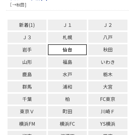
［ →秋田 ]
新着(1)
Ｊ１
Ｊ２
Ｊ３
札幌
八戸
岩手
仙台
秋田
山形
福島
いわき
鹿島
水戸
栃木
群馬
浦和
大宮
千葉
柏
FC東京
東京Ｖ
町田
川崎Ｆ
横浜FM
横浜FC
YS横浜