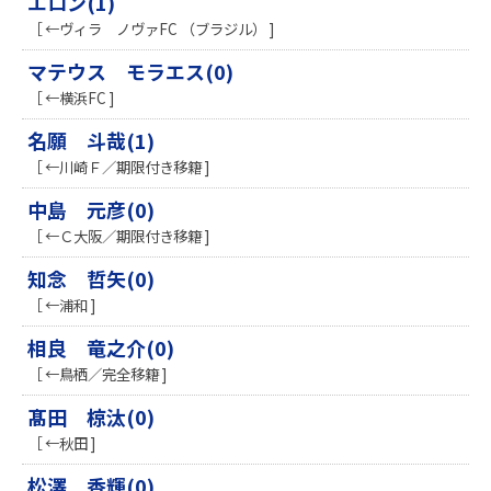
エロン(1)
［ ←ヴィラ ノヴァFC （ブラジル） ]
マテウス モラエス(0)
［ ←横浜FC ]
名願 斗哉(1)
［ ←川崎Ｆ／期限付き移籍 ]
中島 元彦(0)
［ ←Ｃ大阪／期限付き移籍 ]
知念 哲矢(0)
［ ←浦和 ]
相良 竜之介(0)
［ ←鳥栖／完全移籍 ]
髙田 椋汰(0)
［ ←秋田 ]
松澤 香輝(0)