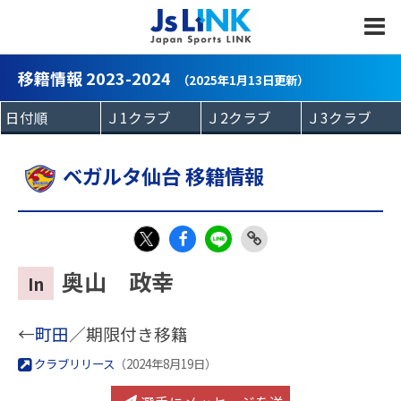
MENU
移籍情報 2023-2024
（2025年1月13日更新）
ベガルタ仙台 移籍情報
Fac
LIN
Link
X
奥山 政幸
In
eb
E
Copy
oo
←
町田
／期限付き移籍
k
クラブリリース
（2024年8月19日）