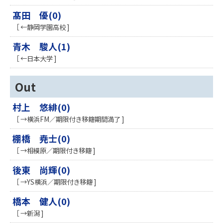
髙田 優(0)
［ ←静岡学園高校 ]
青木 駿人(1)
［ ←日本大学 ]
Out
村上 悠緋(0)
［ →横浜FM／期限付き移籍期間満了 ]
棚橋 尭士(0)
［ →相模原／期限付き移籍 ]
後東 尚輝(0)
［ →YS横浜／期限付き移籍 ]
橋本 健人(0)
［ →新潟 ]