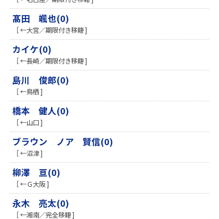
髙田 颯也(0)
［ ←大宮／期限付き移籍 ]
カイケ(0)
［ ←長崎／期限付き移籍 ]
島川 俊郎(0)
［ ←鳥栖 ]
橋本 健人(0)
［ ←山口 ]
ブラウン ノア 賢信(0)
［ ←沼津 ]
柳澤 亘(0)
［ ←Ｇ大阪 ]
永木 亮太(0)
［ ←湘南／完全移籍 ]