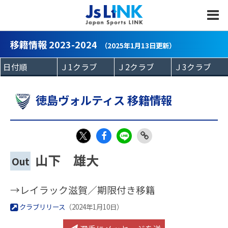
MENU
移籍情報 2023-2024
（2025年1月13日更新）
徳島ヴォルティス 移籍情報
Fac
LIN
Link
X
山下 雄大
Out
eb
E
Copy
oo
→レイラック滋賀／期限付き移籍
k
クラブリリース
（2024年1月10日）