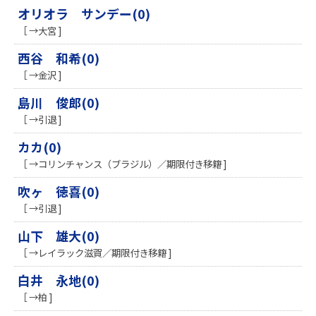
オリオラ サンデー(0)
［ →大宮 ]
西谷 和希(0)
［ →金沢 ]
島川 俊郎(0)
［ →引退 ]
カカ(0)
［ →コリンチャンス（ブラジル）／期限付き移籍 ]
吹ヶ 徳喜(0)
［ →引退 ]
山下 雄大(0)
［ →レイラック滋賀／期限付き移籍 ]
白井 永地(0)
［ →柏 ]