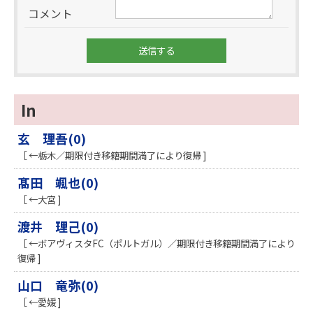
コメント
In
玄 理吾(0)
［ ←栃木／期限付き移籍期間満了により復帰 ]
髙田 颯也(0)
［ ←大宮 ]
渡井 理己(0)
［ ←ボアヴィスタFC（ポルトガル）／期限付き移籍期間満了により
復帰 ]
山口 竜弥(0)
［ ←愛媛 ]