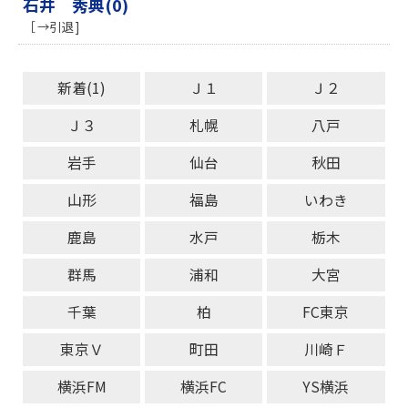
石井 秀典(0)
［ →引退 ]
新着(1)
Ｊ１
Ｊ２
Ｊ３
札幌
八戸
岩手
仙台
秋田
山形
福島
いわき
鹿島
水戸
栃木
群馬
浦和
大宮
千葉
柏
FC東京
東京Ｖ
町田
川崎Ｆ
横浜FM
横浜FC
YS横浜